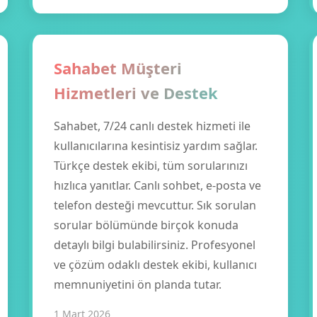
Sahabet Müşteri
Hizmetleri ve Destek
Sahabet, 7/24 canlı destek hizmeti ile
kullanıcılarına kesintisiz yardım sağlar.
Türkçe destek ekibi, tüm sorularınızı
hızlıca yanıtlar. Canlı sohbet, e-posta ve
telefon desteği mevcuttur. Sık sorulan
sorular bölümünde birçok konuda
detaylı bilgi bulabilirsiniz. Profesyonel
ve çözüm odaklı destek ekibi, kullanıcı
memnuniyetini ön planda tutar.
1 Mart 2026