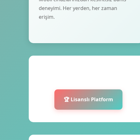
deneyimi. Her yerden, her zaman
erişim.
🏆 Lisanslı Platform