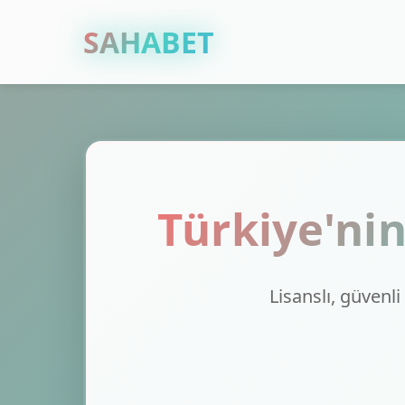
SAHABET
Türkiye'ni
Lisanslı, güvenl