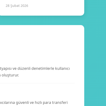
28 Şubat 2026
tyapısı ve düzenli denetimlerle kullanıcı
n oluşturur.
cılarına güvenli ve hızlı para transferi