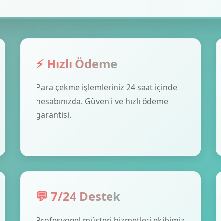
⚡ Hızlı Ödeme
Para çekme işlemleriniz 24 saat içinde
hesabınızda. Güvenli ve hızlı ödeme
garantisi.
💬 7/24 Destek
Profesyonel müşteri hizmetleri ekibimiz