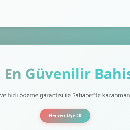
n En Güvenilir Bahi
i ve hızlı ödeme garantisi ile Sahabet'te kazanmanı
Hemen Üye Ol