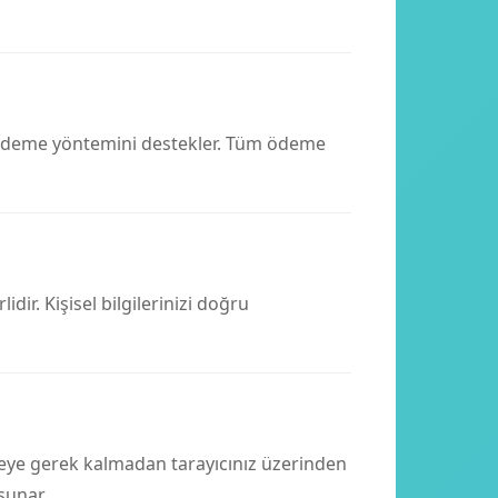
k ödeme yöntemini destekler. Tüm ödeme
ir. Kişisel bilgilerinizi doğru
meye gerek kalmadan tarayıcınız üzerinden
sunar.