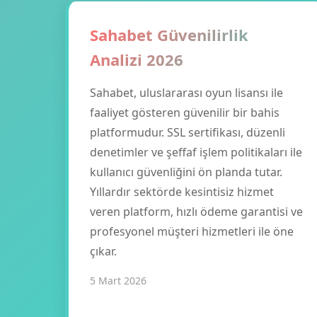
Sahabet Güvenilirlik
Analizi 2026
Sahabet, uluslararası oyun lisansı ile
faaliyet gösteren güvenilir bir bahis
platformudur. SSL sertifikası, düzenli
denetimler ve şeffaf işlem politikaları ile
kullanıcı güvenliğini ön planda tutar.
Yıllardır sektörde kesintisiz hizmet
veren platform, hızlı ödeme garantisi ve
profesyonel müşteri hizmetleri ile öne
çıkar.
5 Mart 2026