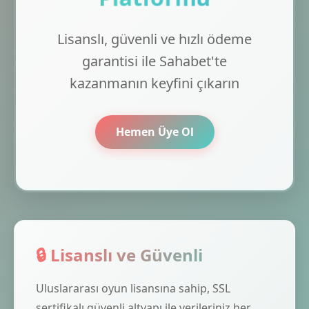
Lisanslı, güvenli ve hızlı ödeme
garantisi ile Sahabet'te
kazanmanın keyfini çıkarın
Hemen Üye Ol
🔒 Lisanslı ve Güvenli
Uluslararası oyun lisansına sahip, SSL
sertifikalı güvenli altyapı ile verileriniz her