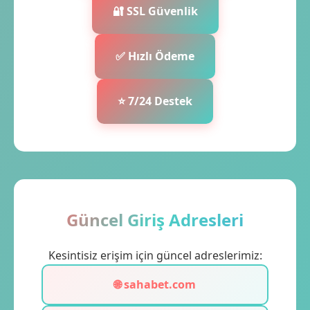
🔐 SSL Güvenlik
✅ Hızlı Ödeme
⭐ 7/24 Destek
Güncel Giriş Adresleri
Kesintisiz erişim için güncel adreslerimiz:
🌐 sahabet.com