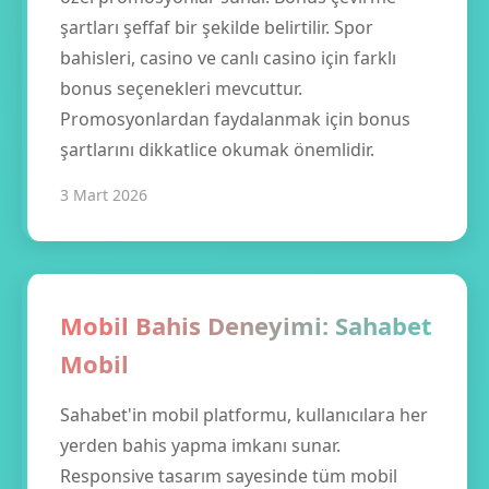
şartları şeffaf bir şekilde belirtilir. Spor
bahisleri, casino ve canlı casino için farklı
bonus seçenekleri mevcuttur.
Promosyonlardan faydalanmak için bonus
şartlarını dikkatlice okumak önemlidir.
3 Mart 2026
Mobil Bahis Deneyimi: Sahabet
Mobil
Sahabet'in mobil platformu, kullanıcılara her
yerden bahis yapma imkanı sunar.
Responsive tasarım sayesinde tüm mobil