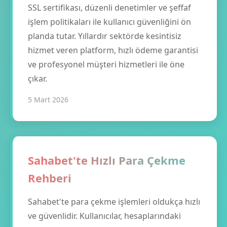
SSL sertifikası, düzenli denetimler ve şeffaf
işlem politikaları ile kullanıcı güvenliğini ön
planda tutar. Yıllardır sektörde kesintisiz
hizmet veren platform, hızlı ödeme garantisi
ve profesyonel müşteri hizmetleri ile öne
çıkar.
5 Mart 2026
Sahabet'te Hızlı Para Çekme
Rehberi
Sahabet'te para çekme işlemleri oldukça hızlı
ve güvenlidir. Kullanıcılar, hesaplarındaki