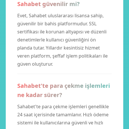
Sahabet güvenilir mi?
Evet, Sahabet uluslararası lisansa sahip,
güvenilir bir bahis platformudur. SSL
sertifikası ile korunan altyapısı ve düzenli
denetimlerle kullanıcı güvenliğini ön
planda tutar. Yıllardır kesintisiz hizmet
veren platform, şeffaf işlem politikaları ile
güven oluşturur.
Sahabet'te para çekme işlemleri
ne kadar sürer?
Sahabet'te para çekme işlemleri genellikle
24 saat içerisinde tamamlanır. Hızlı ödeme
sistemi ile kullanıcılarına güvenli ve hızlı