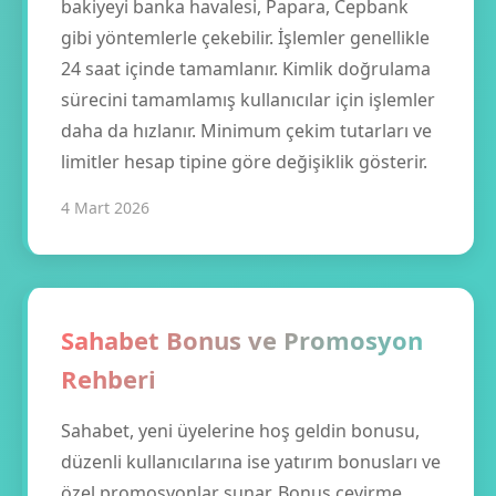
bakiyeyi banka havalesi, Papara, Cepbank
gibi yöntemlerle çekebilir. İşlemler genellikle
24 saat içinde tamamlanır. Kimlik doğrulama
sürecini tamamlamış kullanıcılar için işlemler
daha da hızlanır. Minimum çekim tutarları ve
limitler hesap tipine göre değişiklik gösterir.
4 Mart 2026
Sahabet Bonus ve Promosyon
Rehberi
Sahabet, yeni üyelerine hoş geldin bonusu,
düzenli kullanıcılarına ise yatırım bonusları ve
özel promosyonlar sunar. Bonus çevirme