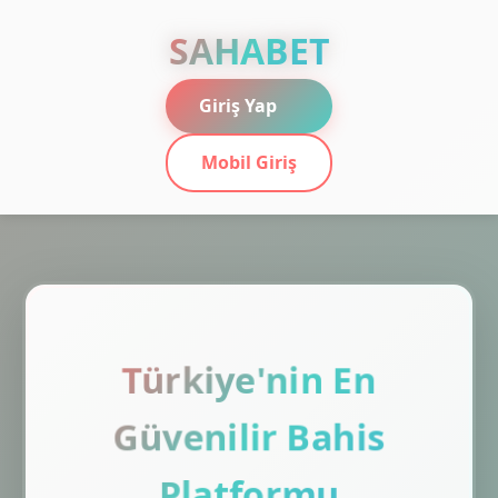
SAHABET
Giriş Yap
Mobil Giriş
Türkiye'nin En
Güvenilir Bahis
Platformu