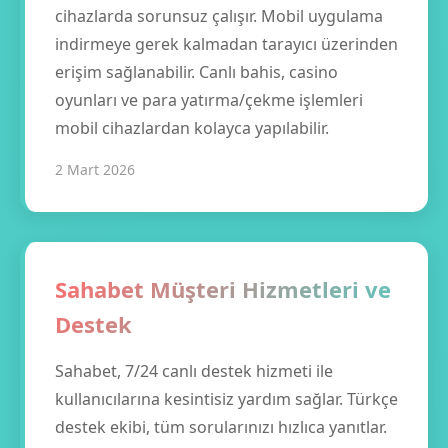
cihazlarda sorunsuz çalışır. Mobil uygulama
indirmeye gerek kalmadan tarayıcı üzerinden
erişim sağlanabilir. Canlı bahis, casino
oyunları ve para yatırma/çekme işlemleri
mobil cihazlardan kolayca yapılabilir.
2 Mart 2026
Sahabet Müşteri Hizmetleri ve
Destek
Sahabet, 7/24 canlı destek hizmeti ile
kullanıcılarına kesintisiz yardım sağlar. Türkçe
destek ekibi, tüm sorularınızı hızlıca yanıtlar.