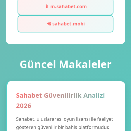
📱 m.sahabet.com
📲 sahabet.mobi
Güncel Makaleler
Sahabet Güvenilirlik Analizi
2026
Sahabet, uluslararası oyun lisansı ile faaliyet
gösteren güvenilir bir bahis platformudur.