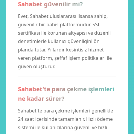
Sahabet güvenilir mi?
Evet, Sahabet uluslararası lisansa sahip,
güvenilir bir bahis platformudur. SSL
sertifikası ile korunan altyapısı ve düzenli
denetimlerle kullanıcı güvenliğini ön
planda tutar. Yıllardır kesintisiz hizmet
veren platform, şeffaf işlem politikaları ile
güven oluşturur.
Sahabet'te para çekme işlemleri
ne kadar sürer?
Sahabet'te para çekme işlemleri genellikle
24 saat içerisinde tamamlanır. Hızlı ödeme
sistemi ile kullanıcılarına güvenli ve hızlı