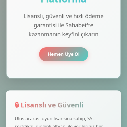
Lisanslı, güvenli ve hızlı ödeme
garantisi ile Sahabet'te
kazanmanın keyfini çıkarın
Hemen Üye Ol
🔒 Lisanslı ve Güvenli
Uluslararası oyun lisansına sahip, SSL
sertifikalı güvenli altyapı ile verileriniz her