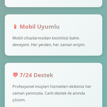
📱 Mobil Uyumlu
Mobil cihazlarınızdan kesintisiz bahis
deneyimi. Her yerden, her zaman erişim.
💬 7/24 Destek
Profesyonel müşteri hizmetleri ekibimiz her
zaman yanınızda. Canlı destek ile anında
çözüm.