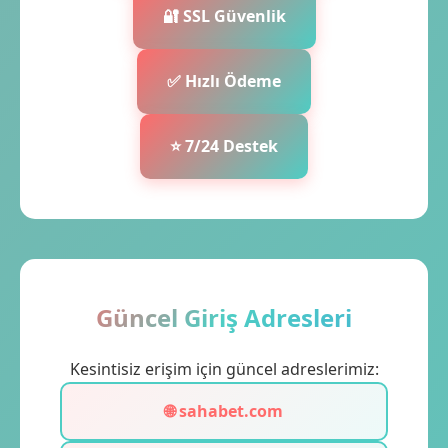
🔐 SSL Güvenlik
✅ Hızlı Ödeme
⭐ 7/24 Destek
Güncel Giriş Adresleri
Kesintisiz erişim için güncel adreslerimiz:
🌐 sahabet.com