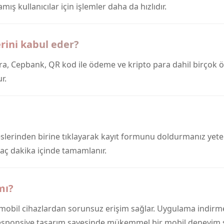
ş kullanıcılar için işlemler daha da hızlıdır.
ini kabul eder?
para, Cepbank, QR kod ile ödeme ve kripto para dahil birço
r.
lerinden birine tıklayarak kayıt formunu doldurmanız yeterlid
kaç dakika içinde tamamlanır.
mı?
 mobil cihazlardan sorunsuz erişim sağlar. Uygulama indir
. Responsive tasarım sayesinde mükemmel bir mobil deneyim 