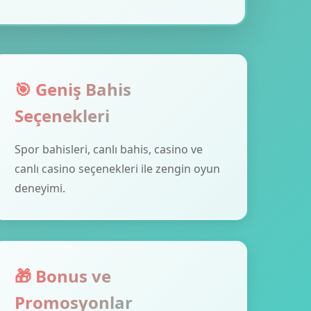
🎯 Geniş Bahis
Seçenekleri
Spor bahisleri, canlı bahis, casino ve
canlı casino seçenekleri ile zengin oyun
deneyimi.
🎁 Bonus ve
Promosyonlar