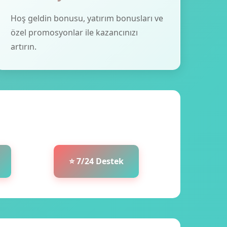
Hoş geldin bonusu, yatırım bonusları ve
özel promosyonlar ile kazancınızı
artırın.
⭐ 7/24 Destek