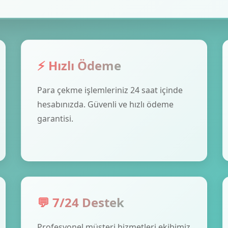
⚡ Hızlı Ödeme
Para çekme işlemleriniz 24 saat içinde
hesabınızda. Güvenli ve hızlı ödeme
garantisi.
💬 7/24 Destek
Profesyonel müşteri hizmetleri ekibimiz