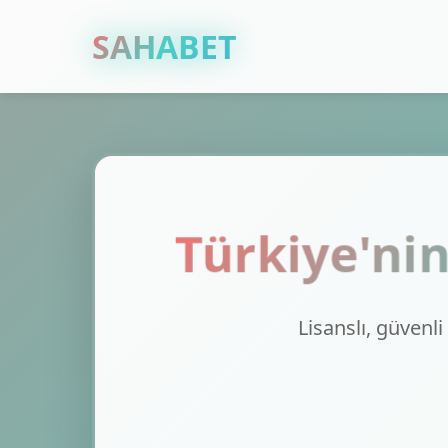
SAHABET
Türkiye'ni
Lisanslı, güvenl