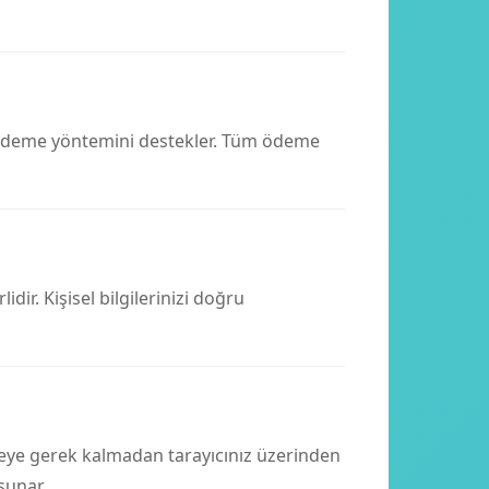
k ödeme yöntemini destekler. Tüm ödeme
ir. Kişisel bilgilerinizi doğru
meye gerek kalmadan tarayıcınız üzerinden
sunar.