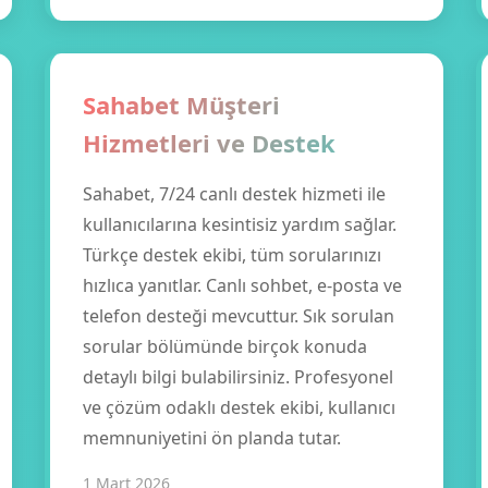
Sahabet Müşteri
Hizmetleri ve Destek
Sahabet, 7/24 canlı destek hizmeti ile
kullanıcılarına kesintisiz yardım sağlar.
Türkçe destek ekibi, tüm sorularınızı
hızlıca yanıtlar. Canlı sohbet, e-posta ve
telefon desteği mevcuttur. Sık sorulan
sorular bölümünde birçok konuda
detaylı bilgi bulabilirsiniz. Profesyonel
ve çözüm odaklı destek ekibi, kullanıcı
memnuniyetini ön planda tutar.
1 Mart 2026