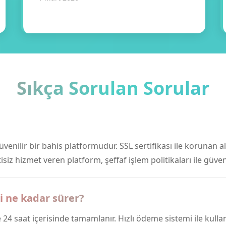
Sıkça Sorulan Sorular
üvenilir bir bahis platformudur. SSL sertifikası ile korunan al
tisiz hizmet veren platform, şeffaf işlem politikaları ile güve
i ne kadar sürer?
24 saat içerisinde tamamlanır. Hızlı ödeme sistemi ile kullanı