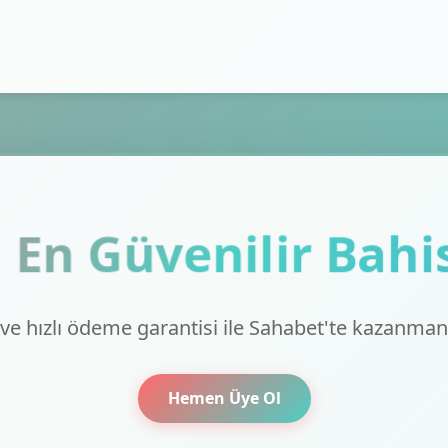
n En Güvenilir Bahi
i ve hızlı ödeme garantisi ile Sahabet'te kazanmanı
Hemen Üye Ol