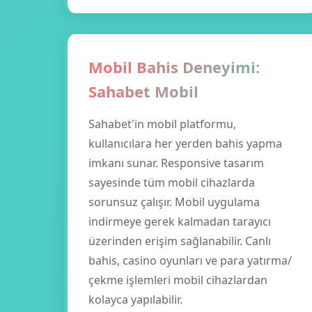
Mobil Bahis Deneyimi:
Sahabet Mobil
Sahabet'in mobil platformu,
kullanıcılara her yerden bahis yapma
imkanı sunar. Responsive tasarım
sayesinde tüm mobil cihazlarda
sorunsuz çalışır. Mobil uygulama
indirmeye gerek kalmadan tarayıcı
üzerinden erişim sağlanabilir. Canlı
bahis, casino oyunları ve para yatırma/
çekme işlemleri mobil cihazlardan
kolayca yapılabilir.