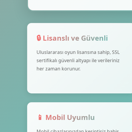
🔒 Lisanslı ve Güvenli
Uluslararası oyun lisansına sahip, SSL
sertifikalı güvenli altyapı ile verileriniz
her zaman korunur.
📱 Mobil Uyumlu
Mobil cihazlarınızdan kesintisiz bahis