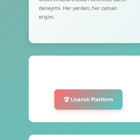
deneyimi. Her yerden, her zaman
erişim.
🏆 Lisanslı Platform