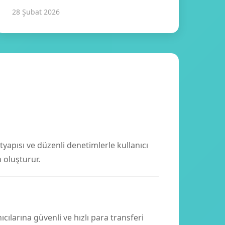
28 Şubat 2026
tyapısı ve düzenli denetimlerle kullanıcı
n oluşturur.
cılarına güvenli ve hızlı para transferi