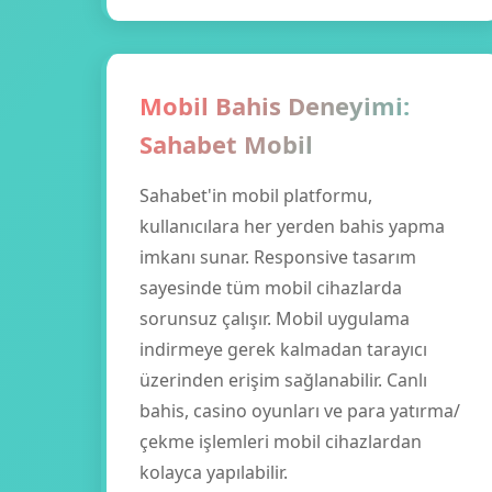
Mobil Bahis Deneyimi:
Sahabet Mobil
Sahabet'in mobil platformu,
kullanıcılara her yerden bahis yapma
imkanı sunar. Responsive tasarım
sayesinde tüm mobil cihazlarda
sorunsuz çalışır. Mobil uygulama
indirmeye gerek kalmadan tarayıcı
üzerinden erişim sağlanabilir. Canlı
bahis, casino oyunları ve para yatırma/
çekme işlemleri mobil cihazlardan
kolayca yapılabilir.