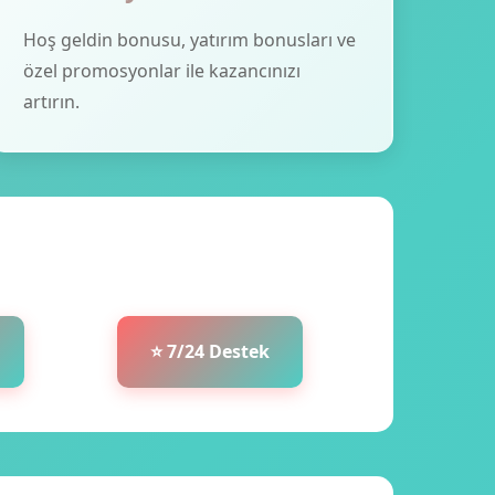
Hoş geldin bonusu, yatırım bonusları ve
özel promosyonlar ile kazancınızı
artırın.
⭐ 7/24 Destek