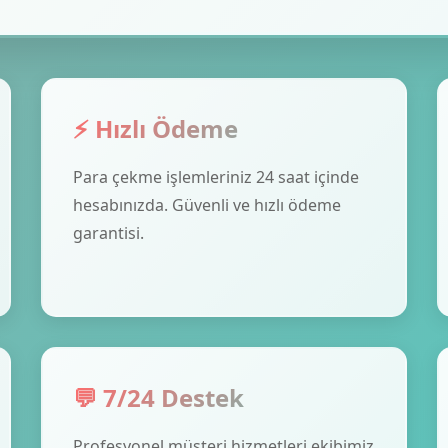
⚡ Hızlı Ödeme
Para çekme işlemleriniz 24 saat içinde
hesabınızda. Güvenli ve hızlı ödeme
garantisi.
💬 7/24 Destek
Profesyonel müşteri hizmetleri ekibimiz