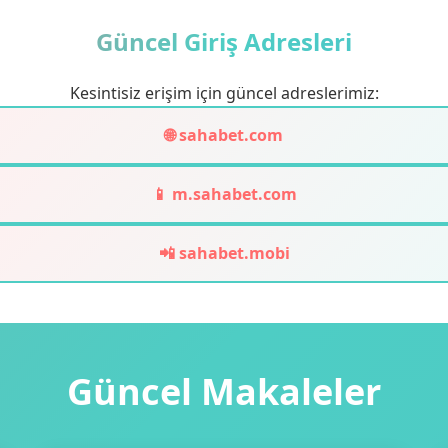
Güncel Giriş Adresleri
Kesintisiz erişim için güncel adreslerimiz:
🌐 sahabet.com
📱 m.sahabet.com
📲 sahabet.mobi
Güncel Makaleler