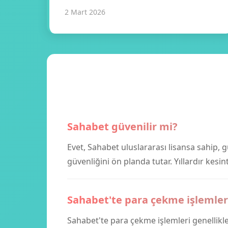
2 Mart 2026
Sahabet güvenilir mi?
Evet, Sahabet uluslararası lisansa sahip, g
güvenliğini ön planda tutar. Yıllardır kesin
Sahabet'te para çekme işlemler
Sahabet'te para çekme işlemleri genellikle 