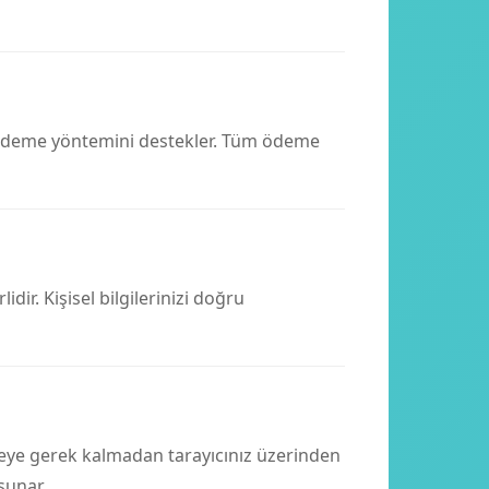
k ödeme yöntemini destekler. Tüm ödeme
ir. Kişisel bilgilerinizi doğru
meye gerek kalmadan tarayıcınız üzerinden
sunar.