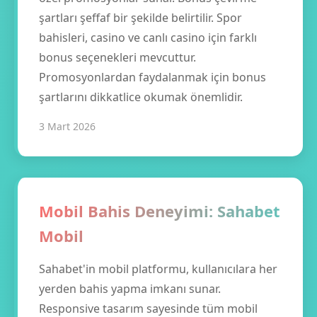
şartları şeffaf bir şekilde belirtilir. Spor
bahisleri, casino ve canlı casino için farklı
bonus seçenekleri mevcuttur.
Promosyonlardan faydalanmak için bonus
şartlarını dikkatlice okumak önemlidir.
3 Mart 2026
Mobil Bahis Deneyimi: Sahabet
Mobil
Sahabet'in mobil platformu, kullanıcılara her
yerden bahis yapma imkanı sunar.
Responsive tasarım sayesinde tüm mobil