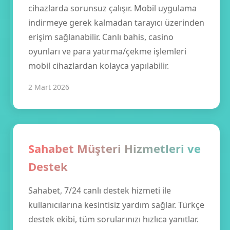
cihazlarda sorunsuz çalışır. Mobil uygulama
indirmeye gerek kalmadan tarayıcı üzerinden
erişim sağlanabilir. Canlı bahis, casino
oyunları ve para yatırma/çekme işlemleri
mobil cihazlardan kolayca yapılabilir.
2 Mart 2026
Sahabet Müşteri Hizmetleri ve
Destek
Sahabet, 7/24 canlı destek hizmeti ile
kullanıcılarına kesintisiz yardım sağlar. Türkçe
destek ekibi, tüm sorularınızı hızlıca yanıtlar.