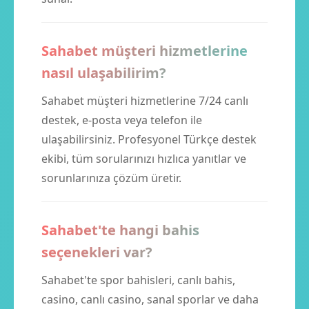
Sahabet müşteri hizmetlerine
nasıl ulaşabilirim?
Sahabet müşteri hizmetlerine 7/24 canlı
destek, e-posta veya telefon ile
ulaşabilirsiniz. Profesyonel Türkçe destek
ekibi, tüm sorularınızı hızlıca yanıtlar ve
sorunlarınıza çözüm üretir.
Sahabet'te hangi bahis
seçenekleri var?
Sahabet'te spor bahisleri, canlı bahis,
casino, canlı casino, sanal sporlar ve daha