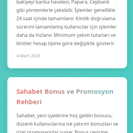
bakiyeyi banka havalesi, Papara, Cepbank
gibi yöntemlerle çekebilir. İşlemler genellikle
24 saat içinde tamamlanır. Kimlik doğrulama
sürecini tamamlamış kullanıcılar için işlemler
daha da hızlanır. Minimum çekim tutarları ve
limitler hesap tipine göre değişiklik gösterir.
4 Mart 2026
Sahabet Bonus ve Promosyon
Rehberi
Sahabet, yeni üyelerine hoş geldin bonusu,
düzenli kullanıcılarına ise yatırım bonusları ve
özel promosyonlar sunar. Bonus çevirme