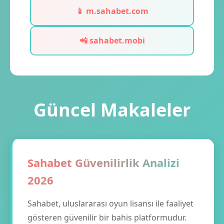
📱 m.sahabet.com
📲 sahabet.mobi
Güncel Makaleler
Sahabet Güvenilirlik Analizi
2026
Sahabet, uluslararası oyun lisansı ile faaliyet
gösteren güvenilir bir bahis platformudur.