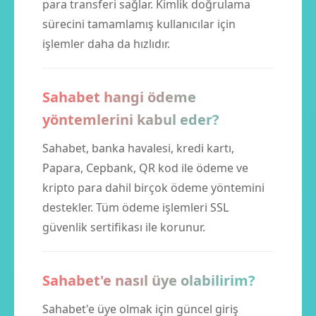
para transferi sağlar. Kimlik doğrulama
sürecini tamamlamış kullanıcılar için
işlemler daha da hızlıdır.
Sahabet hangi ödeme
yöntemlerini kabul eder?
Sahabet, banka havalesi, kredi kartı,
Papara, Cepbank, QR kod ile ödeme ve
kripto para dahil birçok ödeme yöntemini
destekler. Tüm ödeme işlemleri SSL
güvenlik sertifikası ile korunur.
Sahabet'e nasıl üye olabilirim?
Sahabet'e üye olmak için güncel giriş