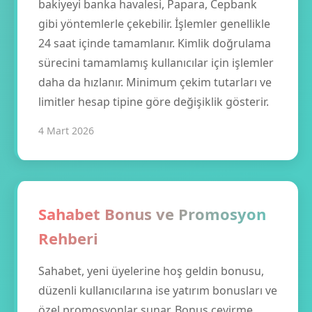
bakiyeyi banka havalesi, Papara, Cepbank
gibi yöntemlerle çekebilir. İşlemler genellikle
24 saat içinde tamamlanır. Kimlik doğrulama
sürecini tamamlamış kullanıcılar için işlemler
daha da hızlanır. Minimum çekim tutarları ve
limitler hesap tipine göre değişiklik gösterir.
4 Mart 2026
Sahabet Bonus ve Promosyon
Rehberi
Sahabet, yeni üyelerine hoş geldin bonusu,
düzenli kullanıcılarına ise yatırım bonusları ve
özel promosyonlar sunar. Bonus çevirme