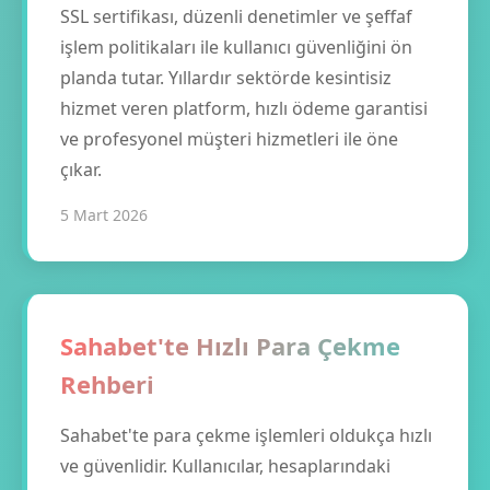
SSL sertifikası, düzenli denetimler ve şeffaf
işlem politikaları ile kullanıcı güvenliğini ön
planda tutar. Yıllardır sektörde kesintisiz
hizmet veren platform, hızlı ödeme garantisi
ve profesyonel müşteri hizmetleri ile öne
çıkar.
5 Mart 2026
Sahabet'te Hızlı Para Çekme
Rehberi
Sahabet'te para çekme işlemleri oldukça hızlı
ve güvenlidir. Kullanıcılar, hesaplarındaki