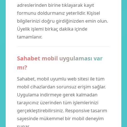
adreslerinden birine tıklayarak kayıt
formunu doldurmanız yeterlidir. Kişisel
bilgilerinizi doğru girdiğinizden emin olun.
Üyelik işlemi birkaç dakika içinde
tamamlanır.
Sahabet mobil uygulaması var
mı?
Sahabet, mobil uyumlu web sitesi ile tüm
mobil cihazlardan sorunsuz erişim sağlar.
Uygulama indirmeye gerek kalmadan
tarayıcınız üzerinden tüm işlemlerinizi
gerçekleştirebilirsiniz. Responsive tasarım
sayesinde mükemmel bir mobil deneyim
sunar.