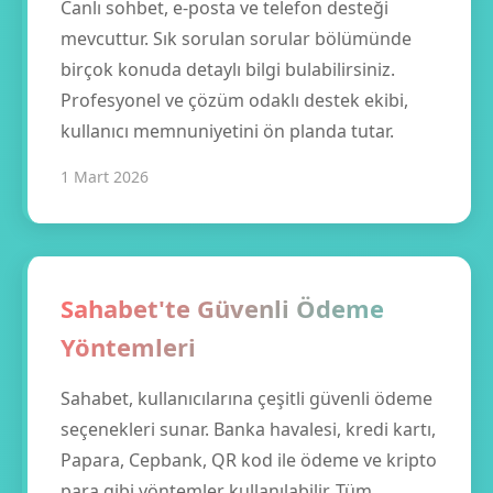
Canlı sohbet, e-posta ve telefon desteği
mevcuttur. Sık sorulan sorular bölümünde
birçok konuda detaylı bilgi bulabilirsiniz.
Profesyonel ve çözüm odaklı destek ekibi,
kullanıcı memnuniyetini ön planda tutar.
1 Mart 2026
Sahabet'te Güvenli Ödeme
Yöntemleri
Sahabet, kullanıcılarına çeşitli güvenli ödeme
seçenekleri sunar. Banka havalesi, kredi kartı,
Papara, Cepbank, QR kod ile ödeme ve kripto
para gibi yöntemler kullanılabilir. Tüm