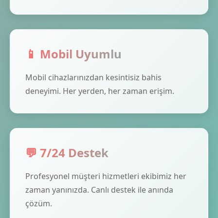
📱 Mobil Uyumlu
Mobil cihazlarınızdan kesintisiz bahis
deneyimi. Her yerden, her zaman erişim.
💬 7/24 Destek
Profesyonel müşteri hizmetleri ekibimiz her
zaman yanınızda. Canlı destek ile anında
çözüm.