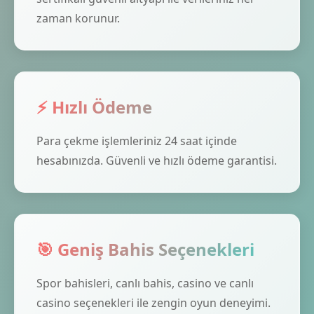
zaman korunur.
⚡ Hızlı Ödeme
Para çekme işlemleriniz 24 saat içinde
hesabınızda. Güvenli ve hızlı ödeme garantisi.
🎯 Geniş Bahis Seçenekleri
Spor bahisleri, canlı bahis, casino ve canlı
casino seçenekleri ile zengin oyun deneyimi.