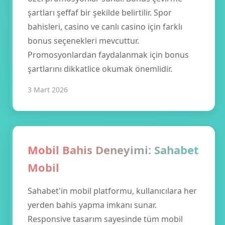
şartları şeffaf bir şekilde belirtilir. Spor
bahisleri, casino ve canlı casino için farklı
bonus seçenekleri mevcuttur.
Promosyonlardan faydalanmak için bonus
şartlarını dikkatlice okumak önemlidir.
3 Mart 2026
Mobil Bahis Deneyimi: Sahabet
Mobil
Sahabet'in mobil platformu, kullanıcılara her
yerden bahis yapma imkanı sunar.
Responsive tasarım sayesinde tüm mobil