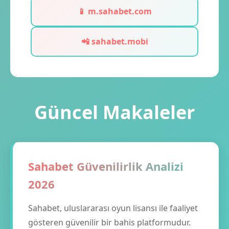
📱 m.sahabet.com
📲 sahabet.mobi
Güncel Makaleler
Sahabet Güvenilirlik Analizi
2026
Sahabet, uluslararası oyun lisansı ile faaliyet
gösteren güvenilir bir bahis platformudur.