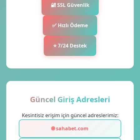
🔐 SSL Güvenlik
✅ Hızlı Ödeme
⭐ 7/24 Destek
Güncel Giriş Adresleri
Kesintisiz erişim için güncel adreslerimiz:
🌐 sahabet.com