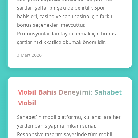
şartları şeffaf bir şekilde belirtilir. Spor
bahisleri, casino ve canlı casino için farklı
bonus seçenekleri mevcuttur.
Promosyonlardan faydalanmak için bonus
şartlarını dikkatlice okumak önemlidir.
3 Mart 2026
Mobil Bahis Deneyimi: Sahabet
Mobil
Sahabet'in mobil platformu, kullanıcılara her
yerden bahis yapma imkanı sunar.
Responsive tasarım sayesinde tüm mobil