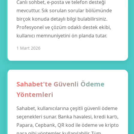
Canlı sohbet, e-posta ve telefon desteği
mevcuttur. Sık sorulan sorular bölümünde
birçok konuda detaylı bilgi bulabilirsiniz.
Profesyonel ve çözüm odaklı destek ekibi,
kullanıcı memnuniyetini ön planda tutar.
1 Mart 2026
Sahabet'te Güvenli Ödeme
Yöntemleri
Sahabet, kullanıcılarına çeşitli güvenli ödeme
seçenekleri sunar. Banka havalesi, kredi kartı,
Papara, Cepbank, QR kod ile ödeme ve kripto
para gibi yöntemler kullanılabilir. Tüm