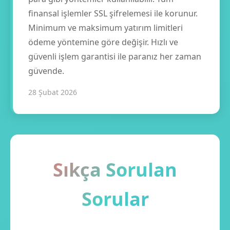
finansal işlemler SSL şifrelemesi ile korunur.
Minimum ve maksimum yatırım limitleri
ödeme yöntemine göre değişir. Hızlı ve
güvenli işlem garantisi ile paranız her zaman
güvende.
28 Şubat 2026
Sıkça Sorulan
Sorular