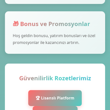
🎁 Bonus ve Promosyonlar
Hoş geldin bonusu, yatırım bonusları ve özel
promosyonlar ile kazancınızı artırın.
Güvenilirlik Rozetlerimiz
🏆 Lisanslı Platform