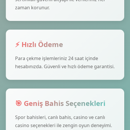
zaman korunur.
⚡ Hızlı Ödeme
Para çekme işlemleriniz 24 saat içinde
hesabınızda. Güvenli ve hızlı ödeme garantisi.
🎯 Geniş Bahis Seçenekleri
Spor bahisleri, canlı bahis, casino ve canlı
casino seçenekleri ile zengin oyun deneyimi.