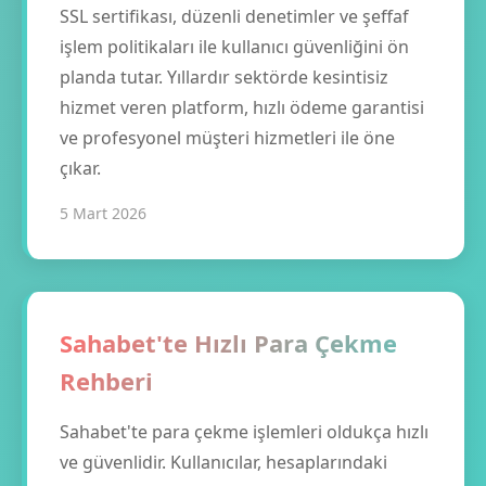
SSL sertifikası, düzenli denetimler ve şeffaf
işlem politikaları ile kullanıcı güvenliğini ön
planda tutar. Yıllardır sektörde kesintisiz
hizmet veren platform, hızlı ödeme garantisi
ve profesyonel müşteri hizmetleri ile öne
çıkar.
5 Mart 2026
Sahabet'te Hızlı Para Çekme
Rehberi
Sahabet'te para çekme işlemleri oldukça hızlı
ve güvenlidir. Kullanıcılar, hesaplarındaki