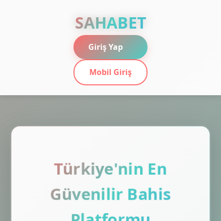
SAHABET
Giriş Yap
Mobil Giriş
Türkiye'nin En
Güvenilir Bahis
Platformu