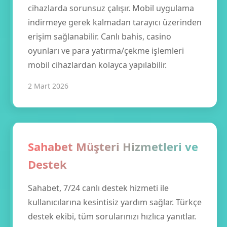
cihazlarda sorunsuz çalışır. Mobil uygulama
indirmeye gerek kalmadan tarayıcı üzerinden
erişim sağlanabilir. Canlı bahis, casino
oyunları ve para yatırma/çekme işlemleri
mobil cihazlardan kolayca yapılabilir.
2 Mart 2026
Sahabet Müşteri Hizmetleri ve
Destek
Sahabet, 7/24 canlı destek hizmeti ile
kullanıcılarına kesintisiz yardım sağlar. Türkçe
destek ekibi, tüm sorularınızı hızlıca yanıtlar.