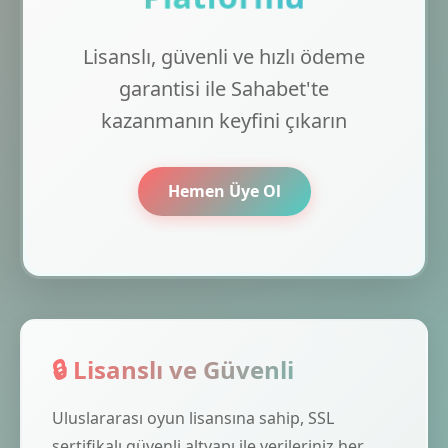
Lisanslı, güvenli ve hızlı ödeme
garantisi ile Sahabet'te
kazanmanın keyfini çıkarın
Hemen Üye Ol
🔒 Lisanslı ve Güvenli
Uluslararası oyun lisansına sahip, SSL
sertifikalı güvenli altyapı ile verileriniz her