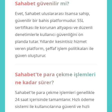
Sahabet güvenilir mi?
Evet, Sahabet uluslararası lisansa sahip,
güvenilir bir bahis platformudur. SSL
sertifikası ile korunan altyapısı ve düzenli
denetimlerle kullanıcı güvenliğini ön
planda tutar. Yıllardır kesintisiz hizmet
veren platform, şeffaf işlem politikaları ile
güven oluşturur.
Sahabet'te para çekme işlemleri
ne kadar sürer?
Sahabet'te para çekme işlemleri genellikle
24 saat içerisinde tamamlanır. Hızlı ödeme
sistemi ile kullanıcılarına güvenli ve hızlı