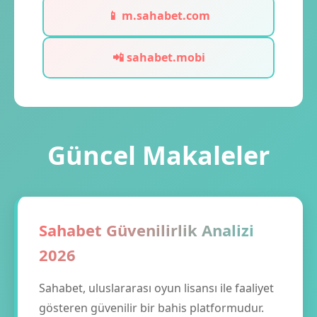
📱 m.sahabet.com
📲 sahabet.mobi
Güncel Makaleler
Sahabet Güvenilirlik Analizi
2026
Sahabet, uluslararası oyun lisansı ile faaliyet
gösteren güvenilir bir bahis platformudur.