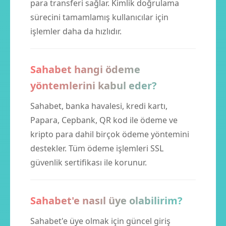
para transferi sağlar. Kimlik doğrulama
sürecini tamamlamış kullanıcılar için
işlemler daha da hızlıdır.
Sahabet hangi ödeme
yöntemlerini kabul eder?
Sahabet, banka havalesi, kredi kartı,
Papara, Cepbank, QR kod ile ödeme ve
kripto para dahil birçok ödeme yöntemini
destekler. Tüm ödeme işlemleri SSL
güvenlik sertifikası ile korunur.
Sahabet'e nasıl üye olabilirim?
Sahabet'e üye olmak için güncel giriş