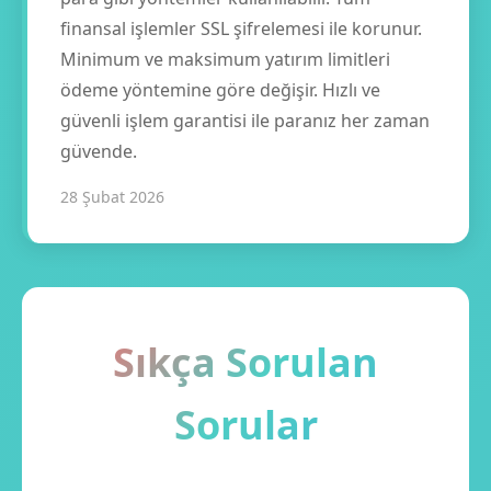
finansal işlemler SSL şifrelemesi ile korunur.
Minimum ve maksimum yatırım limitleri
ödeme yöntemine göre değişir. Hızlı ve
güvenli işlem garantisi ile paranız her zaman
güvende.
28 Şubat 2026
Sıkça Sorulan
Sorular