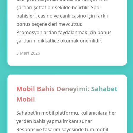
şartları şeffaf bir şekilde belirtilir. Spor
bahisleri, casino ve canlı casino için farklı
bonus seçenekleri mevcuttur.
Promosyonlardan faydalanmak için bonus
şartlarını dikkatlice okumak önemlidir.
3 Mart 2026
Mobil Bahis Deneyimi: Sahabet
Mobil
Sahabet'in mobil platformu, kullanıcılara her
yerden bahis yapma imkanı sunar.
Responsive tasarım sayesinde tüm mobil