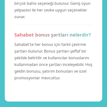
birçok bahis seçeneği bulunur. Geniş oyun
yelpazesi ile her zevke uygun seçenekler
sunar.
Sahabet bonus şartları nelerdir?
Sahabet'te her bonus için farklı çevirme
şartları bulunur. Bonus şartları şeffaf bir
şekilde belirtilir ve kullanıcılar bonuslarını
kullanmadan önce şartları inceleyebilir. Hoş
geldin bonusu, yatırım bonusları ve özel
promosyonlar mevcuttur.