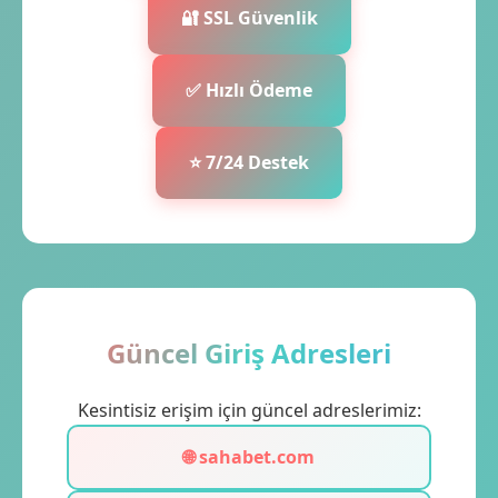
🔐 SSL Güvenlik
✅ Hızlı Ödeme
⭐ 7/24 Destek
Güncel Giriş Adresleri
Kesintisiz erişim için güncel adreslerimiz:
🌐 sahabet.com