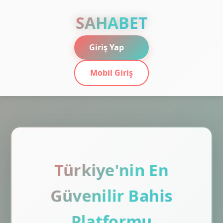
SAHABET
Giriş Yap
Mobil Giriş
Türkiye'nin En
Güvenilir Bahis
Platformu