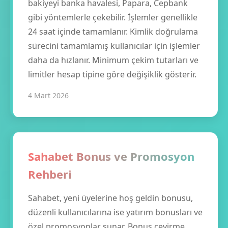
bakiyeyi banka havalesi, Papara, Cepbank
gibi yöntemlerle çekebilir. İşlemler genellikle
24 saat içinde tamamlanır. Kimlik doğrulama
sürecini tamamlamış kullanıcılar için işlemler
daha da hızlanır. Minimum çekim tutarları ve
limitler hesap tipine göre değişiklik gösterir.
4 Mart 2026
Sahabet Bonus ve Promosyon
Rehberi
Sahabet, yeni üyelerine hoş geldin bonusu,
düzenli kullanıcılarına ise yatırım bonusları ve
özel promosyonlar sunar. Bonus çevirme