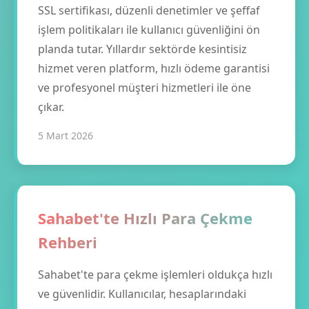
SSL sertifikası, düzenli denetimler ve şeffaf
işlem politikaları ile kullanıcı güvenliğini ön
planda tutar. Yıllardır sektörde kesintisiz
hizmet veren platform, hızlı ödeme garantisi
ve profesyonel müşteri hizmetleri ile öne
çıkar.
5 Mart 2026
Sahabet'te Hızlı Para Çekme
Rehberi
Sahabet'te para çekme işlemleri oldukça hızlı
ve güvenlidir. Kullanıcılar, hesaplarındaki