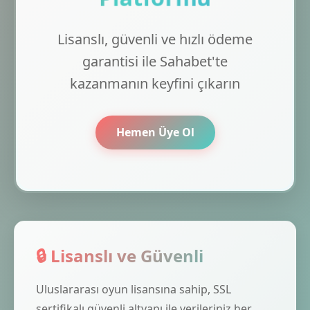
Lisanslı, güvenli ve hızlı ödeme
garantisi ile Sahabet'te
kazanmanın keyfini çıkarın
Hemen Üye Ol
🔒 Lisanslı ve Güvenli
Uluslararası oyun lisansına sahip, SSL
sertifikalı güvenli altyapı ile verileriniz her