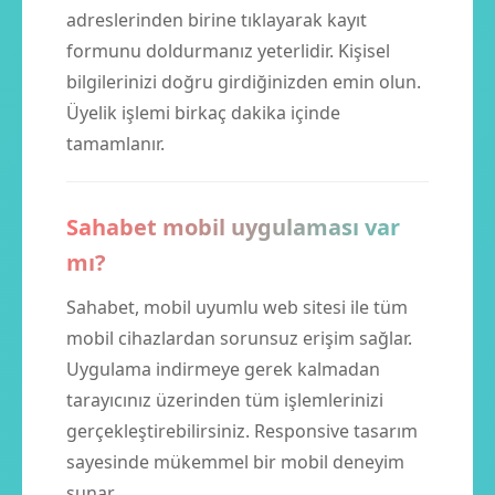
adreslerinden birine tıklayarak kayıt
formunu doldurmanız yeterlidir. Kişisel
bilgilerinizi doğru girdiğinizden emin olun.
Üyelik işlemi birkaç dakika içinde
tamamlanır.
Sahabet mobil uygulaması var
mı?
Sahabet, mobil uyumlu web sitesi ile tüm
mobil cihazlardan sorunsuz erişim sağlar.
Uygulama indirmeye gerek kalmadan
tarayıcınız üzerinden tüm işlemlerinizi
gerçekleştirebilirsiniz. Responsive tasarım
sayesinde mükemmel bir mobil deneyim
sunar.