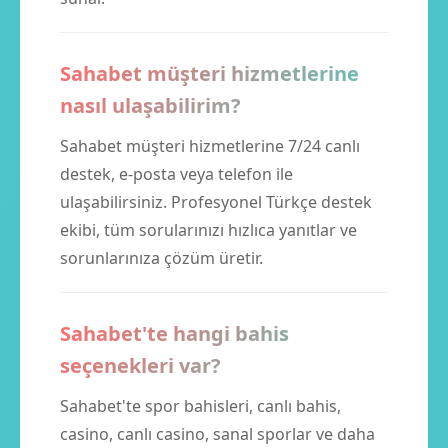
Sahabet müşteri hizmetlerine
nasıl ulaşabilirim?
Sahabet müşteri hizmetlerine 7/24 canlı
destek, e-posta veya telefon ile
ulaşabilirsiniz. Profesyonel Türkçe destek
ekibi, tüm sorularınızı hızlıca yanıtlar ve
sorunlarınıza çözüm üretir.
Sahabet'te hangi bahis
seçenekleri var?
Sahabet'te spor bahisleri, canlı bahis,
casino, canlı casino, sanal sporlar ve daha