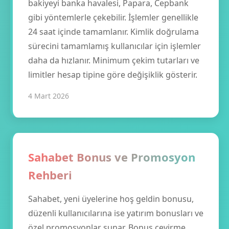
bakiyeyi banka havalesi, Papara, Cepbank
gibi yöntemlerle çekebilir. İşlemler genellikle
24 saat içinde tamamlanır. Kimlik doğrulama
sürecini tamamlamış kullanıcılar için işlemler
daha da hızlanır. Minimum çekim tutarları ve
limitler hesap tipine göre değişiklik gösterir.
4 Mart 2026
Sahabet Bonus ve Promosyon
Rehberi
Sahabet, yeni üyelerine hoş geldin bonusu,
düzenli kullanıcılarına ise yatırım bonusları ve
özel promosyonlar sunar. Bonus çevirme