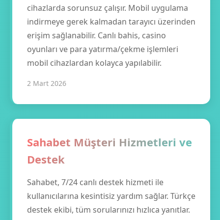
cihazlarda sorunsuz çalışır. Mobil uygulama
indirmeye gerek kalmadan tarayıcı üzerinden
erişim sağlanabilir. Canlı bahis, casino
oyunları ve para yatırma/çekme işlemleri
mobil cihazlardan kolayca yapılabilir.
2 Mart 2026
Sahabet Müşteri Hizmetleri ve
Destek
Sahabet, 7/24 canlı destek hizmeti ile
kullanıcılarına kesintisiz yardım sağlar. Türkçe
destek ekibi, tüm sorularınızı hızlıca yanıtlar.