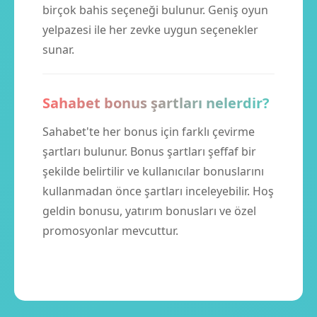
birçok bahis seçeneği bulunur. Geniş oyun
yelpazesi ile her zevke uygun seçenekler
sunar.
Sahabet bonus şartları nelerdir?
Sahabet'te her bonus için farklı çevirme
şartları bulunur. Bonus şartları şeffaf bir
şekilde belirtilir ve kullanıcılar bonuslarını
kullanmadan önce şartları inceleyebilir. Hoş
geldin bonusu, yatırım bonusları ve özel
promosyonlar mevcuttur.