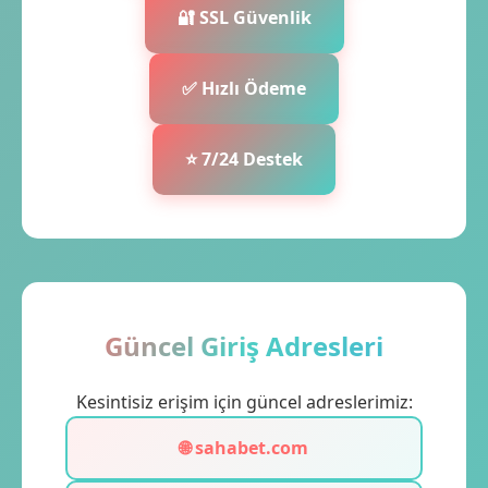
🔐 SSL Güvenlik
✅ Hızlı Ödeme
⭐ 7/24 Destek
Güncel Giriş Adresleri
Kesintisiz erişim için güncel adreslerimiz:
🌐 sahabet.com