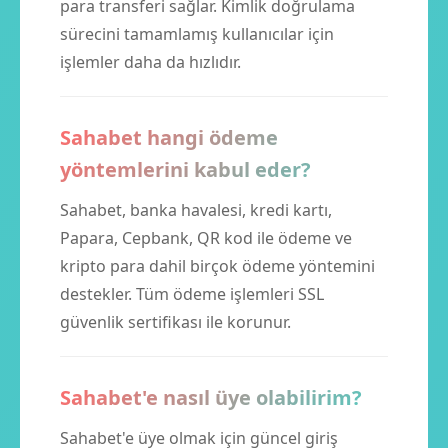
para transferi sağlar. Kimlik doğrulama
sürecini tamamlamış kullanıcılar için
işlemler daha da hızlıdır.
Sahabet hangi ödeme
yöntemlerini kabul eder?
Sahabet, banka havalesi, kredi kartı,
Papara, Cepbank, QR kod ile ödeme ve
kripto para dahil birçok ödeme yöntemini
destekler. Tüm ödeme işlemleri SSL
güvenlik sertifikası ile korunur.
Sahabet'e nasıl üye olabilirim?
Sahabet'e üye olmak için güncel giriş