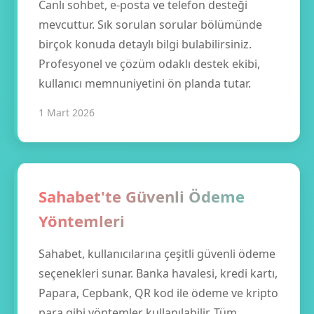
Canlı sohbet, e-posta ve telefon desteği
mevcuttur. Sık sorulan sorular bölümünde
birçok konuda detaylı bilgi bulabilirsiniz.
Profesyonel ve çözüm odaklı destek ekibi,
kullanıcı memnuniyetini ön planda tutar.
1 Mart 2026
Sahabet'te Güvenli Ödeme
Yöntemleri
Sahabet, kullanıcılarına çeşitli güvenli ödeme
seçenekleri sunar. Banka havalesi, kredi kartı,
Papara, Cepbank, QR kod ile ödeme ve kripto
para gibi yöntemler kullanılabilir. Tüm