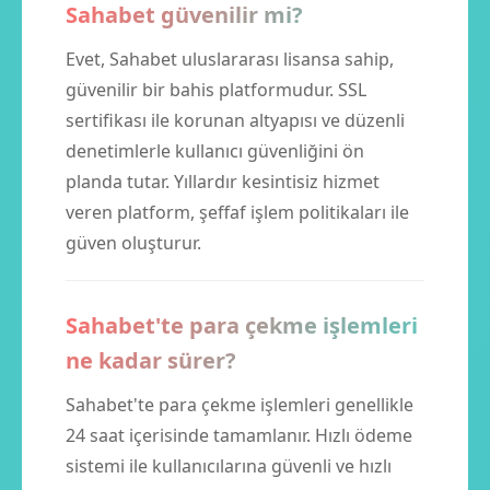
Sahabet güvenilir mi?
Evet, Sahabet uluslararası lisansa sahip,
güvenilir bir bahis platformudur. SSL
sertifikası ile korunan altyapısı ve düzenli
denetimlerle kullanıcı güvenliğini ön
planda tutar. Yıllardır kesintisiz hizmet
veren platform, şeffaf işlem politikaları ile
güven oluşturur.
Sahabet'te para çekme işlemleri
ne kadar sürer?
Sahabet'te para çekme işlemleri genellikle
24 saat içerisinde tamamlanır. Hızlı ödeme
sistemi ile kullanıcılarına güvenli ve hızlı