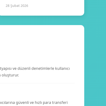
28 Şubat 2026
tyapısı ve düzenli denetimlerle kullanıcı
n oluşturur.
cılarına güvenli ve hızlı para transferi