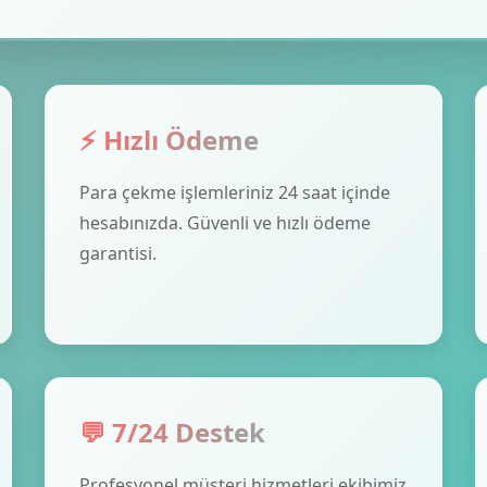
⚡ Hızlı Ödeme
Para çekme işlemleriniz 24 saat içinde
hesabınızda. Güvenli ve hızlı ödeme
garantisi.
💬 7/24 Destek
Profesyonel müşteri hizmetleri ekibimiz