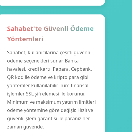
Sahabet'te Güvenli Ödeme
Yöntemleri
Sahabet, kullanıcılarına çeşitli güvenli
ödeme seçenekleri sunar. Banka
havalesi, kredi kartı, Papara, Cepbank,
QR kod ile ödeme ve kripto para gibi
yöntemler kullanılabilir. Tüm finansal
işlemler SSL şifrelemesi ile korunur.
Minimum ve maksimum yatırım limitleri
ödeme yöntemine göre değişir. Hızlı ve
güvenli işlem garantisi ile paranız her
zaman güvende.