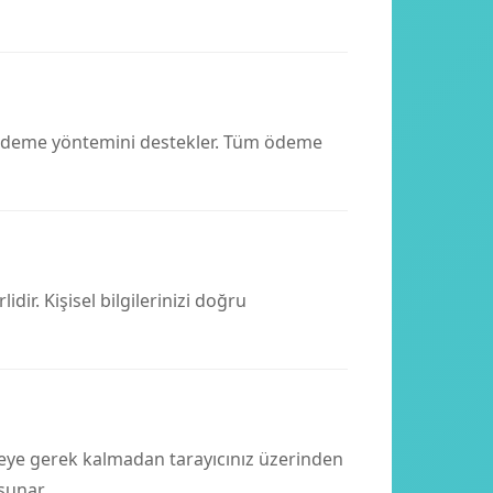
k ödeme yöntemini destekler. Tüm ödeme
ir. Kişisel bilgilerinizi doğru
meye gerek kalmadan tarayıcınız üzerinden
sunar.