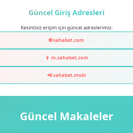
Güncel Giriş Adresleri
Kesintisiz erişim için güncel adreslerimiz:
🌐 sahabet.com
📱 m.sahabet.com
📲 sahabet.mobi
Güncel Makaleler