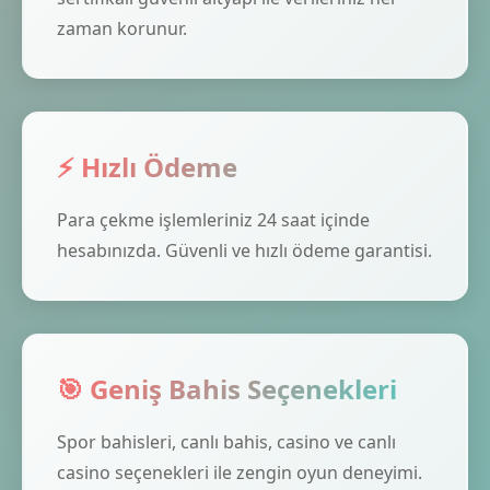
zaman korunur.
⚡ Hızlı Ödeme
Para çekme işlemleriniz 24 saat içinde
hesabınızda. Güvenli ve hızlı ödeme garantisi.
🎯 Geniş Bahis Seçenekleri
Spor bahisleri, canlı bahis, casino ve canlı
casino seçenekleri ile zengin oyun deneyimi.