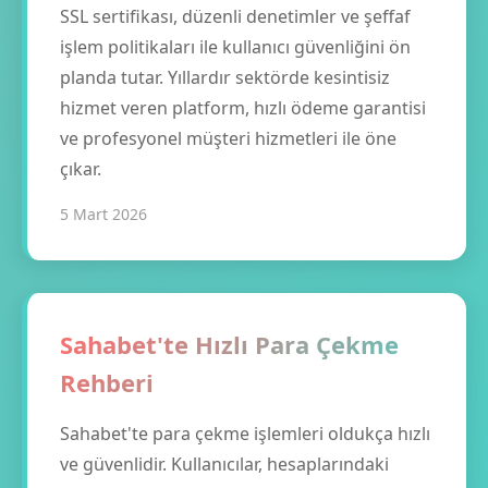
SSL sertifikası, düzenli denetimler ve şeffaf
işlem politikaları ile kullanıcı güvenliğini ön
planda tutar. Yıllardır sektörde kesintisiz
hizmet veren platform, hızlı ödeme garantisi
ve profesyonel müşteri hizmetleri ile öne
çıkar.
5 Mart 2026
Sahabet'te Hızlı Para Çekme
Rehberi
Sahabet'te para çekme işlemleri oldukça hızlı
ve güvenlidir. Kullanıcılar, hesaplarındaki