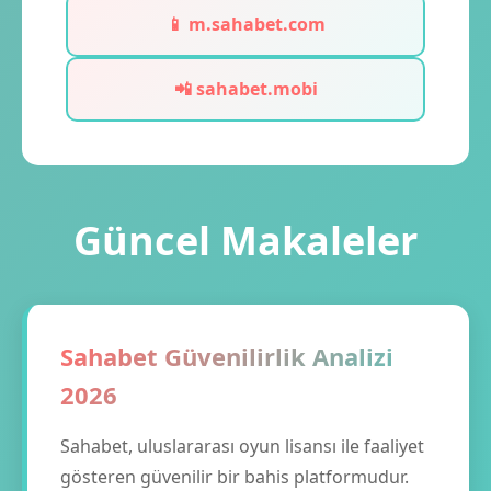
📱 m.sahabet.com
📲 sahabet.mobi
Güncel Makaleler
Sahabet Güvenilirlik Analizi
2026
Sahabet, uluslararası oyun lisansı ile faaliyet
gösteren güvenilir bir bahis platformudur.