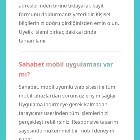
adreslerinden birine tıklayarak kayıt
formunu doldurmanız yeterlidir. Kişisel
bilgilerinizi doğru girdiğinizden emin olun.
Üyelik işlemi birkaç dakika içinde
tamamlanır.
Sahabet mobil uygulaması var
mı?
Sahabet, mobil uyumlu web sitesi ile tüm
mobil cihazlardan sorunsuz erişim sağlar.
Uygulama indirmeye gerek kalmadan
tarayıcınız üzerinden tüm işlemlerinizi
gerçekleştirebilirsiniz. Responsive tasarım
sayesinde mükemmel bir mobil deneyim
sunar.