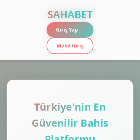
SAHABET
Giriş Yap
Mobil Giriş
Türkiye'nin En
Güvenilir Bahis
Platformu