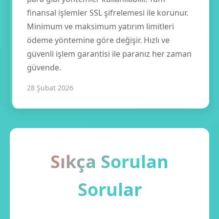
finansal işlemler SSL şifrelemesi ile korunur.
Minimum ve maksimum yatırım limitleri
ödeme yöntemine göre değişir. Hızlı ve
güvenli işlem garantisi ile paranız her zaman
güvende.
28 Şubat 2026
Sıkça Sorulan
Sorular