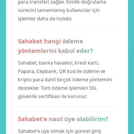
para transferi sağlar. Kimlik doğrulama
sürecini tamamlamış kullanıcılar için
işlemler daha da hızlıdır.
Sahabet hangi ödeme
yöntemlerini kabul eder?
Sahabet, banka havalesi, kredi kartı,
Papara, Cepbank, QR kod ile ödeme ve
kripto para dahil birçok ödeme yöntemini
destekler. Tüm ödeme işlemleri SSL
güvenlik sertifikası ile korunur.
Sahabet'e nasıl üye olabilirim?
Sahabet'e üye olmak için güncel giriş