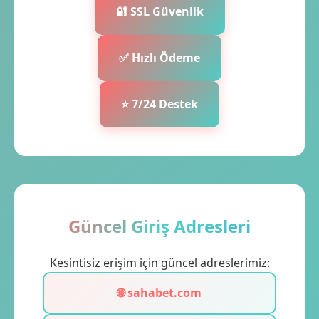
🔐 SSL Güvenlik
✅ Hızlı Ödeme
⭐ 7/24 Destek
Güncel Giriş Adresleri
Kesintisiz erişim için güncel adreslerimiz:
🌐 sahabet.com