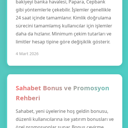
bakiyeyi banka havalesi, Papara, Cepbank
gibi yöntemlerle çekebilir. İşlemler genellikle
24 saat içinde tamamlanır. Kimlik doğrulama
sürecini tamamlamış kullanıcılar için işlemler
daha da hızlanır. Minimum çekim tutarları ve
limitler hesap tipine göre değişiklik gösterir.
4 Mart 2026
Sahabet Bonus ve Promosyon
Rehberi
Sahabet, yeni üyelerine hoş geldin bonusu,
düzenli kullanıcılarına ise yatırım bonusları ve
özel promosyonlar sunar. Bonus çevirme