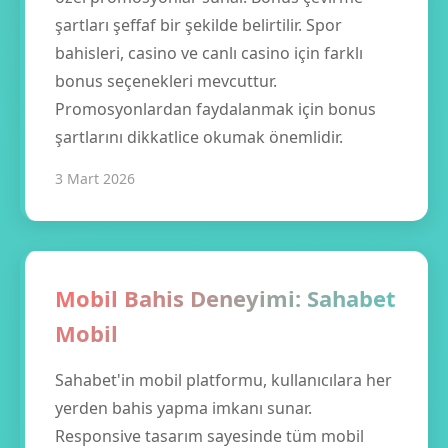
şartları şeffaf bir şekilde belirtilir. Spor
bahisleri, casino ve canlı casino için farklı
bonus seçenekleri mevcuttur.
Promosyonlardan faydalanmak için bonus
şartlarını dikkatlice okumak önemlidir.
3 Mart 2026
Mobil Bahis Deneyimi: Sahabet
Mobil
Sahabet'in mobil platformu, kullanıcılara her
yerden bahis yapma imkanı sunar.
Responsive tasarım sayesinde tüm mobil