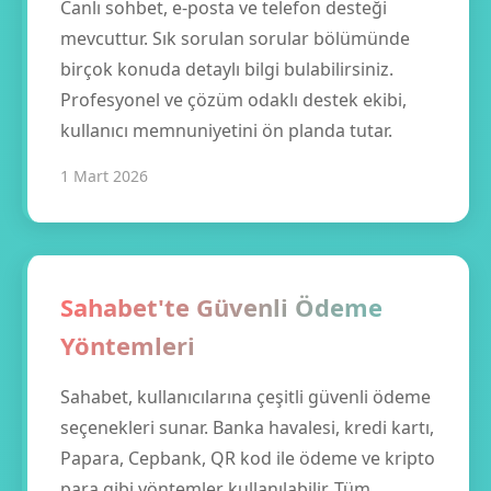
Canlı sohbet, e-posta ve telefon desteği
mevcuttur. Sık sorulan sorular bölümünde
birçok konuda detaylı bilgi bulabilirsiniz.
Profesyonel ve çözüm odaklı destek ekibi,
kullanıcı memnuniyetini ön planda tutar.
1 Mart 2026
Sahabet'te Güvenli Ödeme
Yöntemleri
Sahabet, kullanıcılarına çeşitli güvenli ödeme
seçenekleri sunar. Banka havalesi, kredi kartı,
Papara, Cepbank, QR kod ile ödeme ve kripto
para gibi yöntemler kullanılabilir. Tüm