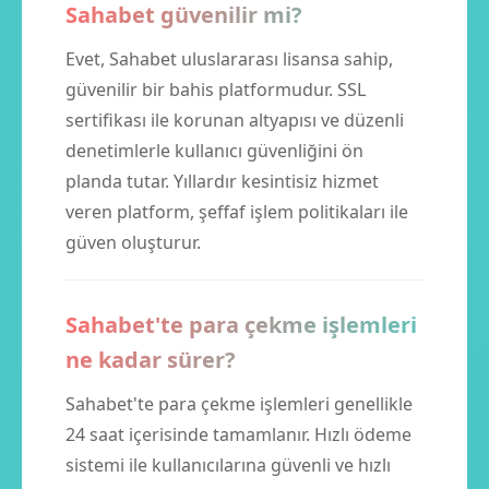
Sahabet güvenilir mi?
Evet, Sahabet uluslararası lisansa sahip,
güvenilir bir bahis platformudur. SSL
sertifikası ile korunan altyapısı ve düzenli
denetimlerle kullanıcı güvenliğini ön
planda tutar. Yıllardır kesintisiz hizmet
veren platform, şeffaf işlem politikaları ile
güven oluşturur.
Sahabet'te para çekme işlemleri
ne kadar sürer?
Sahabet'te para çekme işlemleri genellikle
24 saat içerisinde tamamlanır. Hızlı ödeme
sistemi ile kullanıcılarına güvenli ve hızlı