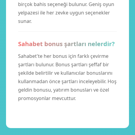
birçok bahis seçeneği bulunur. Geniş oyun
yelpazesi ile her zevke uygun seçenekler
sunar.
Sahabet bonus şartları nelerdir?
Sahabet'te her bonus için farklı çevirme
şartları bulunur. Bonus şartları şeffaf bir
şekilde belirtilir ve kullanıcılar bonuslarını
kullanmadan önce şartları inceleyebilir. Hoş
geldin bonusu, yatırım bonusları ve özel
promosyonlar mevcuttur.