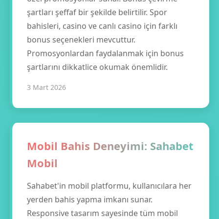
şartları şeffaf bir şekilde belirtilir. Spor
bahisleri, casino ve canlı casino için farklı
bonus seçenekleri mevcuttur.
Promosyonlardan faydalanmak için bonus
şartlarını dikkatlice okumak önemlidir.
3 Mart 2026
Mobil Bahis Deneyimi: Sahabet
Mobil
Sahabet'in mobil platformu, kullanıcılara her
yerden bahis yapma imkanı sunar.
Responsive tasarım sayesinde tüm mobil