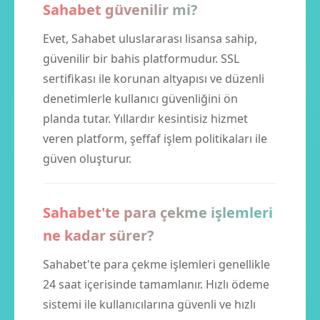
Sahabet güvenilir mi?
Evet, Sahabet uluslararası lisansa sahip,
güvenilir bir bahis platformudur. SSL
sertifikası ile korunan altyapısı ve düzenli
denetimlerle kullanıcı güvenliğini ön
planda tutar. Yıllardır kesintisiz hizmet
veren platform, şeffaf işlem politikaları ile
güven oluşturur.
Sahabet'te para çekme işlemleri
ne kadar sürer?
Sahabet'te para çekme işlemleri genellikle
24 saat içerisinde tamamlanır. Hızlı ödeme
sistemi ile kullanıcılarına güvenli ve hızlı