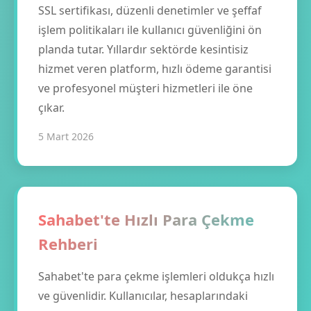
SSL sertifikası, düzenli denetimler ve şeffaf
işlem politikaları ile kullanıcı güvenliğini ön
planda tutar. Yıllardır sektörde kesintisiz
hizmet veren platform, hızlı ödeme garantisi
ve profesyonel müşteri hizmetleri ile öne
çıkar.
5 Mart 2026
Sahabet'te Hızlı Para Çekme
Rehberi
Sahabet'te para çekme işlemleri oldukça hızlı
ve güvenlidir. Kullanıcılar, hesaplarındaki