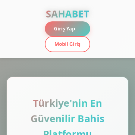
SAHABET
Giriş Yap
Mobil Giriş
Türkiye'nin En
Güvenilir Bahis
Platformu