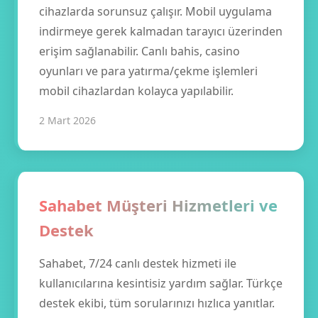
cihazlarda sorunsuz çalışır. Mobil uygulama
indirmeye gerek kalmadan tarayıcı üzerinden
erişim sağlanabilir. Canlı bahis, casino
oyunları ve para yatırma/çekme işlemleri
mobil cihazlardan kolayca yapılabilir.
2 Mart 2026
Sahabet Müşteri Hizmetleri ve
Destek
Sahabet, 7/24 canlı destek hizmeti ile
kullanıcılarına kesintisiz yardım sağlar. Türkçe
destek ekibi, tüm sorularınızı hızlıca yanıtlar.