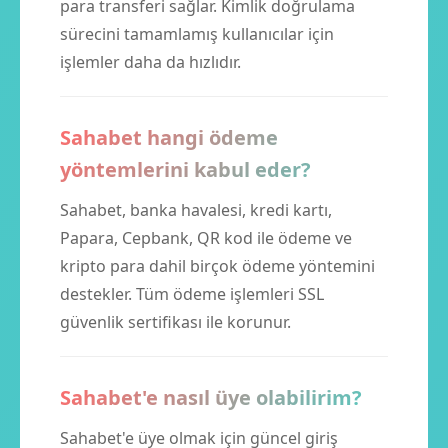
para transferi sağlar. Kimlik doğrulama
sürecini tamamlamış kullanıcılar için
işlemler daha da hızlıdır.
Sahabet hangi ödeme
yöntemlerini kabul eder?
Sahabet, banka havalesi, kredi kartı,
Papara, Cepbank, QR kod ile ödeme ve
kripto para dahil birçok ödeme yöntemini
destekler. Tüm ödeme işlemleri SSL
güvenlik sertifikası ile korunur.
Sahabet'e nasıl üye olabilirim?
Sahabet'e üye olmak için güncel giriş