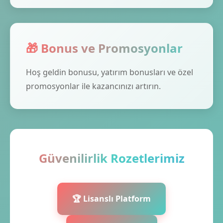
🎁 Bonus ve Promosyonlar
Hoş geldin bonusu, yatırım bonusları ve özel
promosyonlar ile kazancınızı artırın.
Güvenilirlik Rozetlerimiz
🏆 Lisanslı Platform