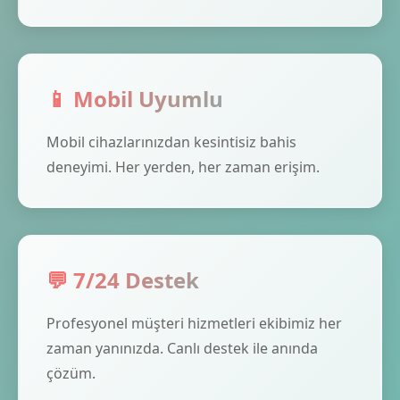
📱 Mobil Uyumlu
Mobil cihazlarınızdan kesintisiz bahis
deneyimi. Her yerden, her zaman erişim.
💬 7/24 Destek
Profesyonel müşteri hizmetleri ekibimiz her
zaman yanınızda. Canlı destek ile anında
çözüm.