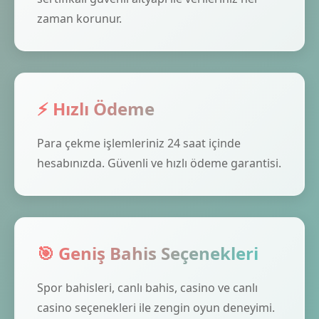
zaman korunur.
⚡ Hızlı Ödeme
Para çekme işlemleriniz 24 saat içinde
hesabınızda. Güvenli ve hızlı ödeme garantisi.
🎯 Geniş Bahis Seçenekleri
Spor bahisleri, canlı bahis, casino ve canlı
casino seçenekleri ile zengin oyun deneyimi.