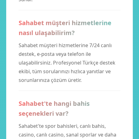
Sahabet müşteri hizmetlerine
nasıl ulaşabilirim?
Sahabet müşteri hizmetlerine 7/24 canlı
destek, e-posta veya telefon ile
ulaşabilirsiniz. Profesyonel Türkçe destek
ekibi, tüm sorularınızı hızlıca yanıtlar ve
sorunlarınıza çözüm üretir.
Sahabet'te hangi bahis
seçenekleri var?
Sahabet'te spor bahisleri, canlı bahis,
casino, canlı casino, sanal sporlar ve daha