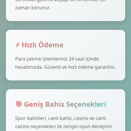
zaman korunur.
⚡ Hızlı Ödeme
Para çekme işlemleriniz 24 saat içinde
hesabınızda. Güvenli ve hızlı ödeme garantisi.
🎯 Geniş Bahis Seçenekleri
Spor bahisleri, canlı bahis, casino ve canlı
casino seçenekleri ile zengin oyun deneyimi.