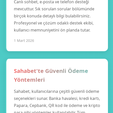
Canlı sohbet, e-posta ve telefon desteği
mevcuttur. Sık sorulan sorular bölümünde
birçok konuda detaylı bilgi bulabilirsiniz.
Profesyonel ve çözüm odaklı destek ekibi,
kullanıcı memnuniyetini ön planda tutar.
1 Mart 2026
Sahabet'te Güvenli Ödeme
Yöntemleri
Sahabet, kullanıcılarına çeşitli güvenli ödeme
seçenekleri sunar. Banka havalesi, kredi kartı,
Papara, Cepbank, QR kod ile ödeme ve kripto
para gibi yöntemler kullanılabilir. Tüm