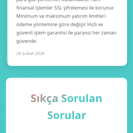
finansal işlemler SSL şifrelemesi ile korunur.
Minimum ve maksimum yatırım limitleri
ödeme yöntemine göre değişir. Hızlı ve
güvenli işlem garantisi ile paranız her zaman
güvende.
28 Şubat 2026
Sıkça Sorulan
Sorular