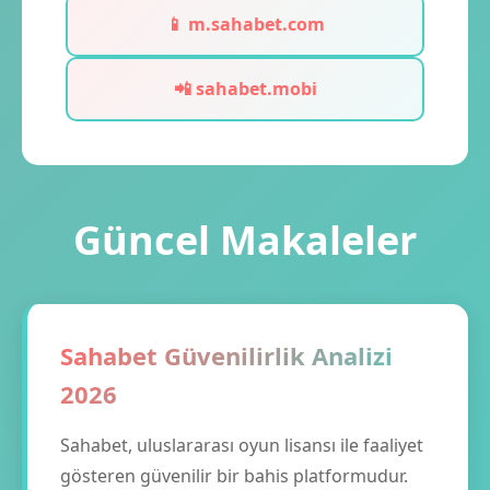
📱 m.sahabet.com
📲 sahabet.mobi
Güncel Makaleler
Sahabet Güvenilirlik Analizi
2026
Sahabet, uluslararası oyun lisansı ile faaliyet
gösteren güvenilir bir bahis platformudur.