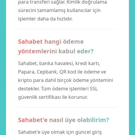
para transferi sağlar. Kimlik doğrulama
sürecini tamamlamış kullanıcılar için
işlemler daha da hızlıdır.
Sahabet hangi ödeme
yöntemlerini kabul eder?
Sahabet, banka havalesi, kredi kartı,
Papara, Cepbank, QR kod ile ödeme ve
kripto para dahil birçok ödeme yöntemini
destekler. Tüm ödeme işlemleri SSL
güvenlik sertifikası ile korunur.
Sahabet'e nasıl üye olabilirim?
Sahabet'e üye olmak için güncel giriş