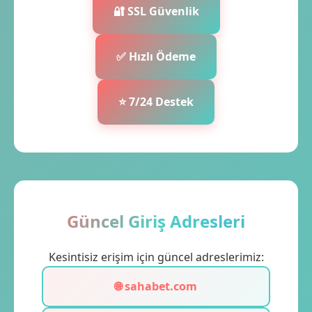
🔐 SSL Güvenlik
✅ Hızlı Ödeme
⭐ 7/24 Destek
Güncel Giriş Adresleri
Kesintisiz erişim için güncel adreslerimiz:
🌐 sahabet.com