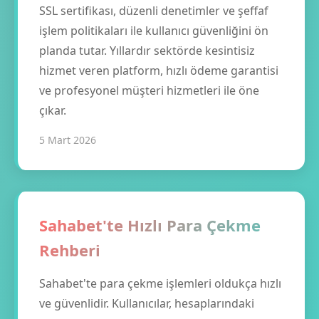
SSL sertifikası, düzenli denetimler ve şeffaf
işlem politikaları ile kullanıcı güvenliğini ön
planda tutar. Yıllardır sektörde kesintisiz
hizmet veren platform, hızlı ödeme garantisi
ve profesyonel müşteri hizmetleri ile öne
çıkar.
5 Mart 2026
Sahabet'te Hızlı Para Çekme
Rehberi
Sahabet'te para çekme işlemleri oldukça hızlı
ve güvenlidir. Kullanıcılar, hesaplarındaki