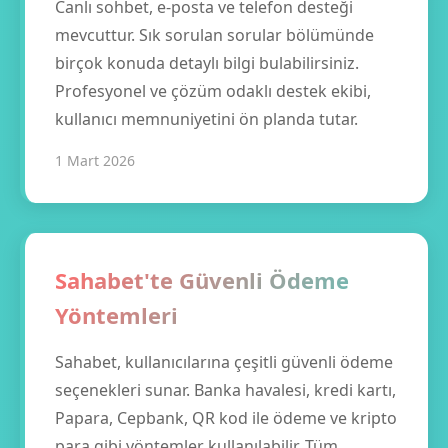
Canlı sohbet, e-posta ve telefon desteği
mevcuttur. Sık sorulan sorular bölümünde
birçok konuda detaylı bilgi bulabilirsiniz.
Profesyonel ve çözüm odaklı destek ekibi,
kullanıcı memnuniyetini ön planda tutar.
1 Mart 2026
Sahabet'te Güvenli Ödeme
Yöntemleri
Sahabet, kullanıcılarına çeşitli güvenli ödeme
seçenekleri sunar. Banka havalesi, kredi kartı,
Papara, Cepbank, QR kod ile ödeme ve kripto
para gibi yöntemler kullanılabilir. Tüm