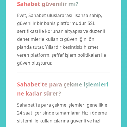
Sahabet güvenilir mi?
Evet, Sahabet uluslararası lisansa sahip,
güvenilir bir bahis platformudur. SSL
sertifikası ile korunan altyapısı ve düzenli
denetimlerle kullanıcı güvenliğini ön
planda tutar. Yıllardır kesintisiz hizmet
veren platform, şeffaf işlem politikaları ile
güven oluşturur.
Sahabet'te para çekme işlemleri
ne kadar sürer?
Sahabet'te para çekme işlemleri genellikle
24 saat içerisinde tamamlanır. Hızlı ödeme
sistemi ile kullanıcılarına güvenli ve hızlı