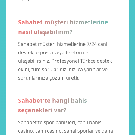
Sahabet müşteri hizmetlerine
nasıl ulaşabilirim?
Sahabet müşteri hizmetlerine 7/24 canlı
destek, e-posta veya telefon ile
ulaşabilirsiniz. Profesyonel Türkçe destek
ekibi, tüm sorularınızı hızlıca yanıtlar ve
sorunlarınıza çözüm üretir.
Sahabet'te hangi bahis
seçenekleri var?
Sahabet'te spor bahisleri, canlı bahis,
casino, canlı casino, sanal sporlar ve daha