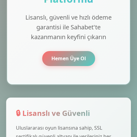
Lisanslı, güvenli ve hızlı ödeme
garantisi ile Sahabet'te
kazanmanın keyfini çıkarın
Hemen Üye Ol
🔒 Lisanslı ve Güvenli
Uluslararası oyun lisansına sahip, SSL
sertifikalı güvenli altyapı ile verileriniz her