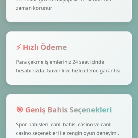
zaman korunur.
⚡ Hızlı Ödeme
Para çekme işlemleriniz 24 saat içinde
hesabınızda. Güvenli ve hızlı ödeme garantisi.
🎯 Geniş Bahis Seçenekleri
Spor bahisleri, canlı bahis, casino ve canlı
casino seçenekleri ile zengin oyun deneyimi.