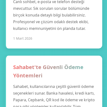
Canlı sohbet, e-posta ve telefon desteği
mevcuttur. Sık sorulan sorular bölümünde
birçok konuda detaylı bilgi bulabilirsiniz.
Profesyonel ve çözüm odaklı destek ekibi,
kullanıcı memnuniyetini ön planda tutar.
1 Mart 2026
Sahabet'te Güvenli Ödeme
Yöntemleri
Sahabet, kullanıcılarına çeşitli güvenli ödeme
seçenekleri sunar. Banka havalesi, kredi kartı,
Papara, Cepbank, QR kod ile ödeme ve kripto
para gibi yöntemler kullanılabilir. Tüm