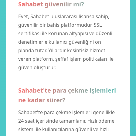
Sahabet güvenilir mi?
Evet, Sahabet uluslararası lisansa sahip,
güvenilir bir bahis platformudur. SSL
sertifikası ile korunan altyapısı ve düzenli
denetimlerle kullanıcı güvenliğini ön
planda tutar. Yıllardır kesintisiz hizmet
veren platform, şeffaf işlem politikaları ile
güven oluşturur.
Sahabet'te para çekme işlemleri
ne kadar sürer?
Sahabet'te para çekme işlemleri genellikle
24 saat içerisinde tamamlanır. Hızlı ödeme
sistemi ile kullanıcılarına güvenli ve hızlı