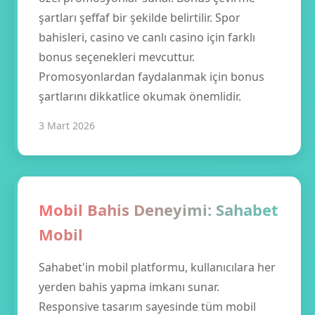
şartları şeffaf bir şekilde belirtilir. Spor
bahisleri, casino ve canlı casino için farklı
bonus seçenekleri mevcuttur.
Promosyonlardan faydalanmak için bonus
şartlarını dikkatlice okumak önemlidir.
3 Mart 2026
Mobil Bahis Deneyimi: Sahabet
Mobil
Sahabet'in mobil platformu, kullanıcılara her
yerden bahis yapma imkanı sunar.
Responsive tasarım sayesinde tüm mobil