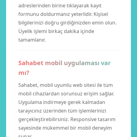
adreslerinden birine tıklayarak kayıt
formunu doldurmanız yeterlidir. Kişisel
bilgilerinizi doğru girdiğinizden emin olun.
Üyelik işlemi birkaç dakika içinde
tamamlanır.
Sahabet mobil uygulaması var
mı?
Sahabet, mobil uyumlu web sitesi ile tüm
mobil cihazlardan sorunsuz erişim sağlar.
Uygulama indirmeye gerek kalmadan
tarayıcınız üzerinden tüm işlemlerinizi
gerçekleştirebilirsiniz. Responsive tasarım
sayesinde mükemmel bir mobil deneyim
sunar.