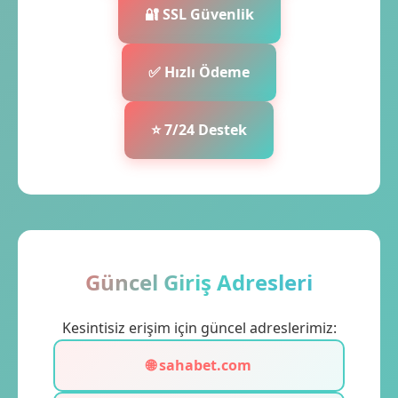
🔐 SSL Güvenlik
✅ Hızlı Ödeme
⭐ 7/24 Destek
Güncel Giriş Adresleri
Kesintisiz erişim için güncel adreslerimiz:
🌐 sahabet.com