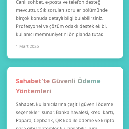
Canlı sohbet, e-posta ve telefon desteği
mevcuttur. Sık sorulan sorular bölümünde
birçok konuda detaylı bilgi bulabilirsiniz.
Profesyonel ve çözüm odaklı destek ekibi,
kullanıcı memnuniyetini ön planda tutar.
1 Mart 2026
Sahabet'te Güvenli Ödeme
Yöntemleri
Sahabet, kullanıcılarına çeşitli güvenli ödeme
seçenekleri sunar. Banka havalesi, kredi kartı,
Papara, Cepbank, QR kod ile ödeme ve kripto
para gibi yöntemler kullanılabilir. Tüm