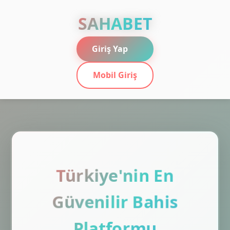
SAHABET
Giriş Yap
Mobil Giriş
Türkiye'nin En
Güvenilir Bahis
Platformu