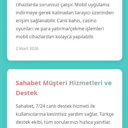
cihazlarda sorunsuz çalışır. Mobil uygulama
indirmeye gerek kalmadan tarayıcı üzerinden
erişim sağlanabilir. Canlı bahis, casino
oyunları ve para yatırma/çekme işlemleri
mobil cihazlardan kolayca yapılabilir.
2 Mart 2026
Sahabet Müşteri Hizmetleri ve
Destek
Sahabet, 7/24 canlı destek hizmeti ile
kullanıcılarına kesintisiz yardım sağlar. Türkçe
destek ekibi, tüm sorularınızı hızlıca yanıtlar.