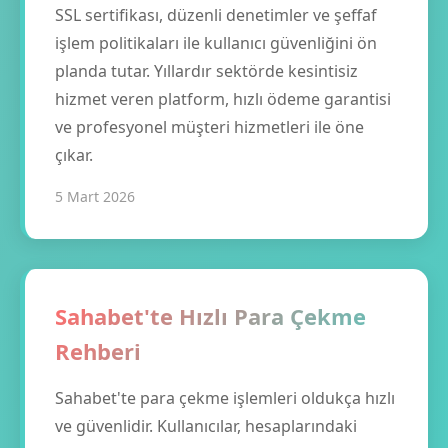
SSL sertifikası, düzenli denetimler ve şeffaf
işlem politikaları ile kullanıcı güvenliğini ön
planda tutar. Yıllardır sektörde kesintisiz
hizmet veren platform, hızlı ödeme garantisi
ve profesyonel müşteri hizmetleri ile öne
çıkar.
5 Mart 2026
Sahabet'te Hızlı Para Çekme
Rehberi
Sahabet'te para çekme işlemleri oldukça hızlı
ve güvenlidir. Kullanıcılar, hesaplarındaki