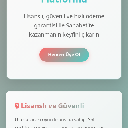
Lisanslı, güvenli ve hızlı ödeme
garantisi ile Sahabet'te
kazanmanın keyfini çıkarın
Hemen Üye Ol
🔒 Lisanslı ve Güvenli
Uluslararası oyun lisansına sahip, SSL
sertifikalı güvenli altyapı ile verileriniz her