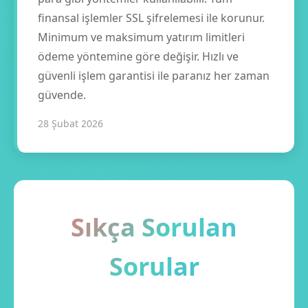
finansal işlemler SSL şifrelemesi ile korunur.
Minimum ve maksimum yatırım limitleri
ödeme yöntemine göre değişir. Hızlı ve
güvenli işlem garantisi ile paranız her zaman
güvende.
28 Şubat 2026
Sıkça Sorulan
Sorular