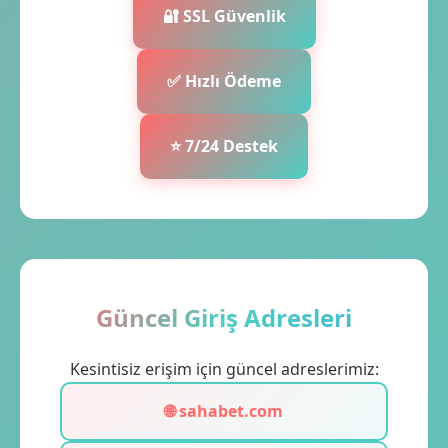
🔐 SSL Güvenlik
✅ Hızlı Ödeme
⭐ 7/24 Destek
Güncel Giriş Adresleri
Kesintisiz erişim için güncel adreslerimiz:
🌐 sahabet.com