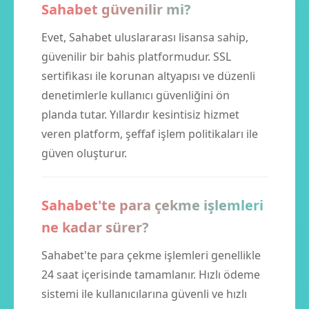
Sahabet güvenilir mi?
Evet, Sahabet uluslararası lisansa sahip,
güvenilir bir bahis platformudur. SSL
sertifikası ile korunan altyapısı ve düzenli
denetimlerle kullanıcı güvenliğini ön
planda tutar. Yıllardır kesintisiz hizmet
veren platform, şeffaf işlem politikaları ile
güven oluşturur.
Sahabet'te para çekme işlemleri
ne kadar sürer?
Sahabet'te para çekme işlemleri genellikle
24 saat içerisinde tamamlanır. Hızlı ödeme
sistemi ile kullanıcılarına güvenli ve hızlı