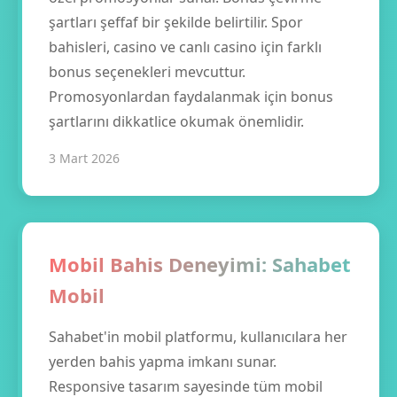
şartları şeffaf bir şekilde belirtilir. Spor
bahisleri, casino ve canlı casino için farklı
bonus seçenekleri mevcuttur.
Promosyonlardan faydalanmak için bonus
şartlarını dikkatlice okumak önemlidir.
3 Mart 2026
Mobil Bahis Deneyimi: Sahabet
Mobil
Sahabet'in mobil platformu, kullanıcılara her
yerden bahis yapma imkanı sunar.
Responsive tasarım sayesinde tüm mobil