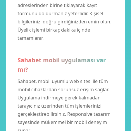
adreslerinden birine tıklayarak kayıt
formunu doldurmanız yeterlidir. Kişisel
bilgilerinizi doğru girdiğinizden emin olun.
Üyelik işlemi birkaç dakika içinde
tamamlanır.
Sahabet mobil uygulaması var
mı?
Sahabet, mobil uyumlu web sitesi ile tüm
mobil cihazlardan sorunsuz erişim sağlar.
Uygulama indirmeye gerek kalmadan
tarayıcınız üzerinden tüm işlemlerinizi
gerçekleştirebilirsiniz. Responsive tasarım
sayesinde mükemmel bir mobil deneyim
sunar.