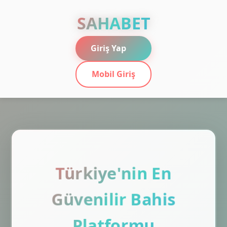
SAHABET
Giriş Yap
Mobil Giriş
Türkiye'nin En
Güvenilir Bahis
Platformu