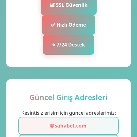
🔐 SSL Güvenlik
✅ Hızlı Ödeme
⭐ 7/24 Destek
Güncel Giriş Adresleri
Kesintisiz erişim için güncel adreslerimiz:
🌐 sahabet.com