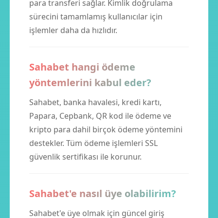
para transferi sağlar. Kimlik doğrulama
sürecini tamamlamış kullanıcılar için
işlemler daha da hızlıdır.
Sahabet hangi ödeme
yöntemlerini kabul eder?
Sahabet, banka havalesi, kredi kartı,
Papara, Cepbank, QR kod ile ödeme ve
kripto para dahil birçok ödeme yöntemini
destekler. Tüm ödeme işlemleri SSL
güvenlik sertifikası ile korunur.
Sahabet'e nasıl üye olabilirim?
Sahabet'e üye olmak için güncel giriş