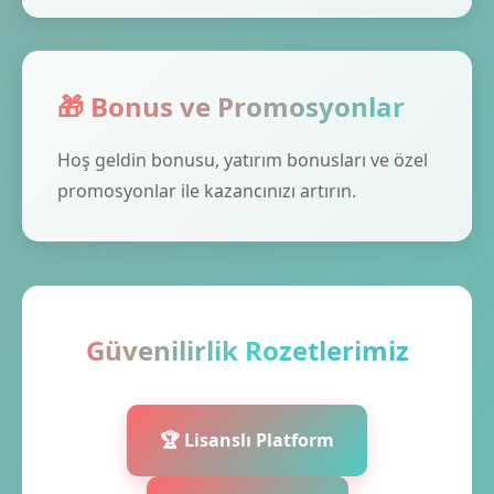
🎁 Bonus ve Promosyonlar
Hoş geldin bonusu, yatırım bonusları ve özel
promosyonlar ile kazancınızı artırın.
Güvenilirlik Rozetlerimiz
🏆 Lisanslı Platform