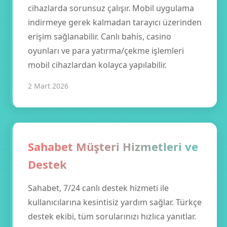
cihazlarda sorunsuz çalışır. Mobil uygulama
indirmeye gerek kalmadan tarayıcı üzerinden
erişim sağlanabilir. Canlı bahis, casino
oyunları ve para yatırma/çekme işlemleri
mobil cihazlardan kolayca yapılabilir.
2 Mart 2026
Sahabet Müşteri Hizmetleri ve
Destek
Sahabet, 7/24 canlı destek hizmeti ile
kullanıcılarına kesintisiz yardım sağlar. Türkçe
destek ekibi, tüm sorularınızı hızlıca yanıtlar.