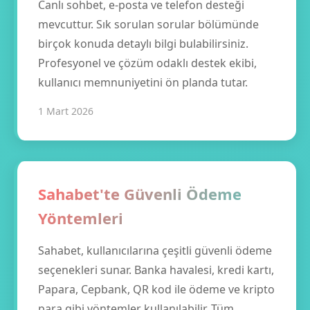
Canlı sohbet, e-posta ve telefon desteği
mevcuttur. Sık sorulan sorular bölümünde
birçok konuda detaylı bilgi bulabilirsiniz.
Profesyonel ve çözüm odaklı destek ekibi,
kullanıcı memnuniyetini ön planda tutar.
1 Mart 2026
Sahabet'te Güvenli Ödeme
Yöntemleri
Sahabet, kullanıcılarına çeşitli güvenli ödeme
seçenekleri sunar. Banka havalesi, kredi kartı,
Papara, Cepbank, QR kod ile ödeme ve kripto
para gibi yöntemler kullanılabilir. Tüm