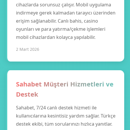
cihazlarda sorunsuz çalışır. Mobil uygulama
indirmeye gerek kalmadan tarayıcı üzerinden
erişim sağlanabilir. Canlı bahis, casino
oyunları ve para yatırma/çekme işlemleri
mobil cihazlardan kolayca yapılabilir.
2 Mart 2026
Sahabet Müşteri Hizmetleri ve
Destek
Sahabet, 7/24 canlı destek hizmeti ile
kullanıcılarına kesintisiz yardım sağlar. Türkçe
destek ekibi, tüm sorularınızı hızlıca yanıtlar.