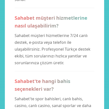
Sahabet müşteri hizmetlerine
nasıl ulaşabilirim?
Sahabet müşteri hizmetlerine 7/24 canlı
destek, e-posta veya telefon ile
ulaşabilirsiniz. Profesyonel Türkçe destek
ekibi, tüm sorularınızı hızlıca yanıtlar ve
sorunlarınıza çözüm üretir.
Sahabet'te hangi bahis
seçenekleri var?
Sahabet'te spor bahisleri, canlı bahis,
casino, canlı casino, sanal sporlar ve daha