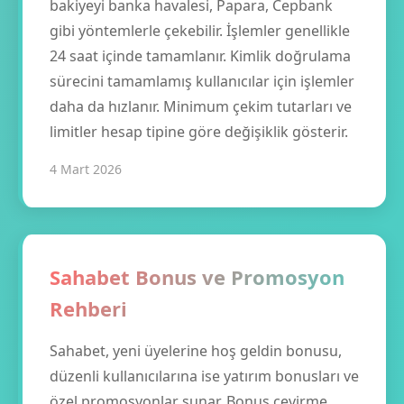
bakiyeyi banka havalesi, Papara, Cepbank
gibi yöntemlerle çekebilir. İşlemler genellikle
24 saat içinde tamamlanır. Kimlik doğrulama
sürecini tamamlamış kullanıcılar için işlemler
daha da hızlanır. Minimum çekim tutarları ve
limitler hesap tipine göre değişiklik gösterir.
4 Mart 2026
Sahabet Bonus ve Promosyon
Rehberi
Sahabet, yeni üyelerine hoş geldin bonusu,
düzenli kullanıcılarına ise yatırım bonusları ve
özel promosyonlar sunar. Bonus çevirme