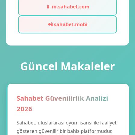
📱 m.sahabet.com
📲 sahabet.mobi
Güncel Makaleler
Sahabet Güvenilirlik Analizi
2026
Sahabet, uluslararası oyun lisansı ile faaliyet
gösteren güvenilir bir bahis platformudur.