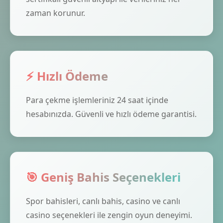
zaman korunur.
⚡ Hızlı Ödeme
Para çekme işlemleriniz 24 saat içinde
hesabınızda. Güvenli ve hızlı ödeme garantisi.
🎯 Geniş Bahis Seçenekleri
Spor bahisleri, canlı bahis, casino ve canlı
casino seçenekleri ile zengin oyun deneyimi.