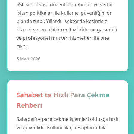
SSL sertifikası, düzenli denetimler ve şeffaf
işlem politikaları ile kullanıcı güvenliğini ön
planda tutar. Yıllardır sektörde kesintisiz
hizmet veren platform, hızlı ödeme garantisi
ve profesyonel müşteri hizmetleri ile öne
çıkar.
5 Mart 2026
Sahabet'te Hızlı Para Çekme
Rehberi
Sahabet'te para çekme işlemleri oldukça hızlı
ve güvenlidir. Kullanıcılar, hesaplarındaki