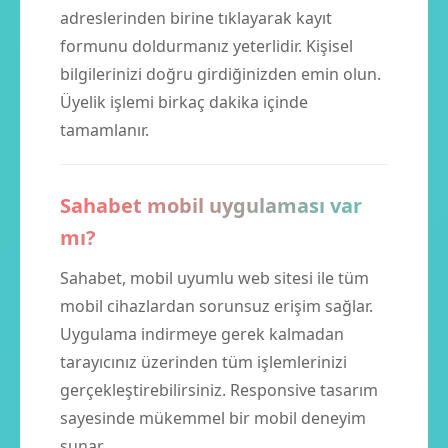
adreslerinden birine tıklayarak kayıt
formunu doldurmanız yeterlidir. Kişisel
bilgilerinizi doğru girdiğinizden emin olun.
Üyelik işlemi birkaç dakika içinde
tamamlanır.
Sahabet mobil uygulaması var
mı?
Sahabet, mobil uyumlu web sitesi ile tüm
mobil cihazlardan sorunsuz erişim sağlar.
Uygulama indirmeye gerek kalmadan
tarayıcınız üzerinden tüm işlemlerinizi
gerçekleştirebilirsiniz. Responsive tasarım
sayesinde mükemmel bir mobil deneyim
sunar.