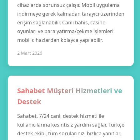
cihazlarda sorunsuz çalışır. Mobil uygulama
indirmeye gerek kalmadan tarayıcı üzerinden
erişim sağlanabilir. Canlı bahis, casino
oyunları ve para yatırma/çekme işlemleri
mobil cihazlardan kolayca yapılabilir.
2 Mart 2026
Sahabet Müşteri Hizmetleri ve
Destek
Sahabet, 7/24 canlı destek hizmeti ile
kullanıcılarına kesintisiz yardım sağlar. Türkçe
destek ekibi, tüm sorularınızı hızlıca yanıtlar.