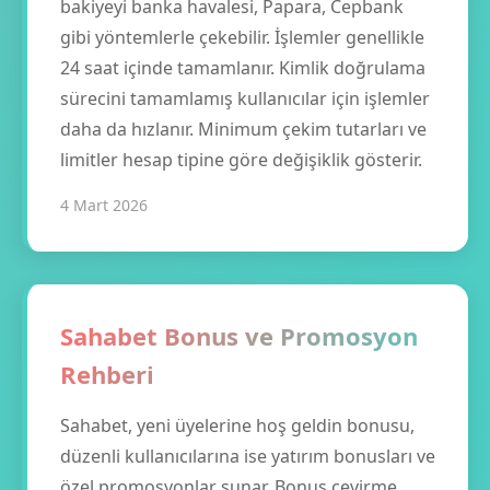
bakiyeyi banka havalesi, Papara, Cepbank
gibi yöntemlerle çekebilir. İşlemler genellikle
24 saat içinde tamamlanır. Kimlik doğrulama
sürecini tamamlamış kullanıcılar için işlemler
daha da hızlanır. Minimum çekim tutarları ve
limitler hesap tipine göre değişiklik gösterir.
4 Mart 2026
Sahabet Bonus ve Promosyon
Rehberi
Sahabet, yeni üyelerine hoş geldin bonusu,
düzenli kullanıcılarına ise yatırım bonusları ve
özel promosyonlar sunar. Bonus çevirme