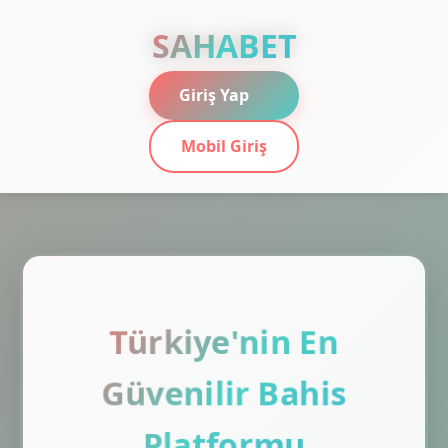
SAHABET
Giriş Yap
Mobil Giriş
Türkiye'nin En
Güvenilir Bahis
Platformu