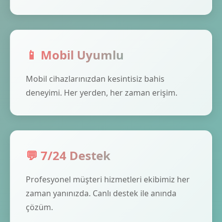
📱 Mobil Uyumlu
Mobil cihazlarınızdan kesintisiz bahis
deneyimi. Her yerden, her zaman erişim.
💬 7/24 Destek
Profesyonel müşteri hizmetleri ekibimiz her
zaman yanınızda. Canlı destek ile anında
çözüm.