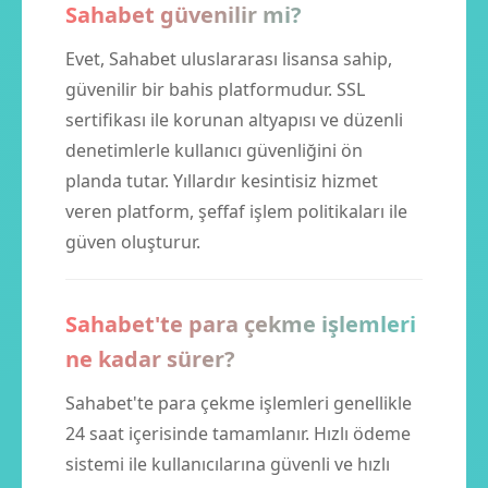
Sahabet güvenilir mi?
Evet, Sahabet uluslararası lisansa sahip,
güvenilir bir bahis platformudur. SSL
sertifikası ile korunan altyapısı ve düzenli
denetimlerle kullanıcı güvenliğini ön
planda tutar. Yıllardır kesintisiz hizmet
veren platform, şeffaf işlem politikaları ile
güven oluşturur.
Sahabet'te para çekme işlemleri
ne kadar sürer?
Sahabet'te para çekme işlemleri genellikle
24 saat içerisinde tamamlanır. Hızlı ödeme
sistemi ile kullanıcılarına güvenli ve hızlı