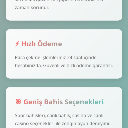
zaman korunur.
⚡ Hızlı Ödeme
Para çekme işlemleriniz 24 saat içinde
hesabınızda. Güvenli ve hızlı ödeme garantisi.
🎯 Geniş Bahis Seçenekleri
Spor bahisleri, canlı bahis, casino ve canlı
casino seçenekleri ile zengin oyun deneyimi.