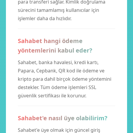
para transferi sağlar. Kimlik doğrulama
sürecini tamamlamış kullanıcılar için
işlemler daha da hızlıdır.
Sahabet hangi ödeme
yöntemlerini kabul eder?
Sahabet, banka havalesi, kredi kartı,
Papara, Cepbank, QR kod ile ödeme ve
kripto para dahil birçok ödeme yöntemini
destekler. Tüm ödeme işlemleri SSL
güvenlik sertifikası ile korunur.
Sahabet'e nasıl üye olabilirim?
Sahabet'e üye olmak için güncel giriş