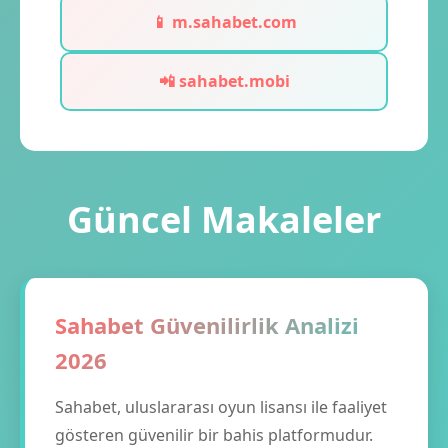
📱 m.sahabet.com
📲 sahabet.mobi
Güncel Makaleler
Sahabet Güvenilirlik Analizi
2026
Sahabet, uluslararası oyun lisansı ile faaliyet
gösteren güvenilir bir bahis platformudur.