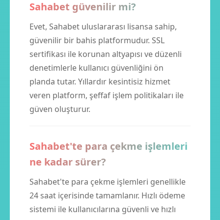
Sahabet güvenilir mi?
Evet, Sahabet uluslararası lisansa sahip,
güvenilir bir bahis platformudur. SSL
sertifikası ile korunan altyapısı ve düzenli
denetimlerle kullanıcı güvenliğini ön
planda tutar. Yıllardır kesintisiz hizmet
veren platform, şeffaf işlem politikaları ile
güven oluşturur.
Sahabet'te para çekme işlemleri
ne kadar sürer?
Sahabet'te para çekme işlemleri genellikle
24 saat içerisinde tamamlanır. Hızlı ödeme
sistemi ile kullanıcılarına güvenli ve hızlı