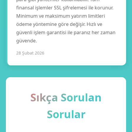
finansal işlemler SSL şifrelemesi ile korunur.
Minimum ve maksimum yatırım limitleri
ödeme yöntemine göre değişir. Hızlı ve
güvenli işlem garantisi ile paranız her zaman
güvende.
28 Şubat 2026
Sıkça Sorulan
Sorular