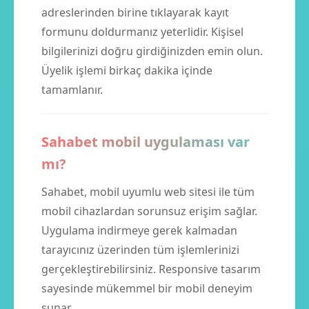
adreslerinden birine tıklayarak kayıt
formunu doldurmanız yeterlidir. Kişisel
bilgilerinizi doğru girdiğinizden emin olun.
Üyelik işlemi birkaç dakika içinde
tamamlanır.
Sahabet mobil uygulaması var
mı?
Sahabet, mobil uyumlu web sitesi ile tüm
mobil cihazlardan sorunsuz erişim sağlar.
Uygulama indirmeye gerek kalmadan
tarayıcınız üzerinden tüm işlemlerinizi
gerçekleştirebilirsiniz. Responsive tasarım
sayesinde mükemmel bir mobil deneyim
sunar.