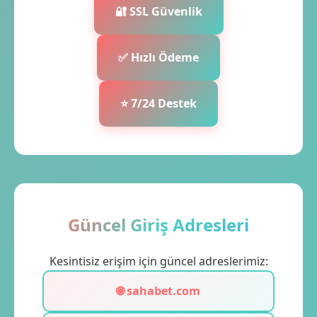
🔐 SSL Güvenlik
✅ Hızlı Ödeme
⭐ 7/24 Destek
Güncel Giriş Adresleri
Kesintisiz erişim için güncel adreslerimiz:
🌐 sahabet.com