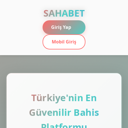
SAHABET
Giriş Yap
Mobil Giriş
Türkiye'nin En
Güvenilir Bahis
Platformu