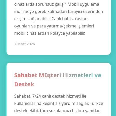
cihazlarda sorunsuz çalışır. Mobil uygulama
indirmeye gerek kalmadan tarayıcı üzerinden
erişim sağlanabilir. Canlı bahis, casino
oyunları ve para yatırma/çekme işlemleri
mobil cihazlardan kolayca yapılabilir.
2 Mart 2026
Sahabet Müşteri Hizmetleri ve
Destek
Sahabet, 7/24 canlı destek hizmeti ile
kullanıcılarına kesintisiz yardım sağlar. Türkçe
destek ekibi, tüm sorularınızı hızlıca yanıtlar.