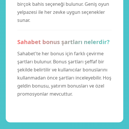
birçok bahis seçeneği bulunur. Geniş oyun
yelpazesi ile her zevke uygun seçenekler
sunar.
Sahabet bonus şartları nelerdir?
Sahabet'te her bonus için farklı çevirme
şartları bulunur. Bonus şartları şeffaf bir
şekilde belirtilir ve kullanıcılar bonuslarını
kullanmadan önce şartları inceleyebilir. Hoş
geldin bonusu, yatırım bonusları ve özel
promosyonlar mevcuttur.