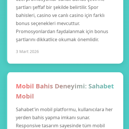
şartları şeffaf bir şekilde belirtilir. Spor
bahisleri, casino ve canlı casino için farklı
bonus seçenekleri mevcuttur.
Promosyonlardan faydalanmak için bonus
şartlarını dikkatlice okumak önemlidir.
3 Mart 2026
Mobil Bahis Deneyimi: Sahabet
Mobil
Sahabet'in mobil platformu, kullanıcılara her
yerden bahis yapma imkanı sunar.
Responsive tasarım sayesinde tüm mobil