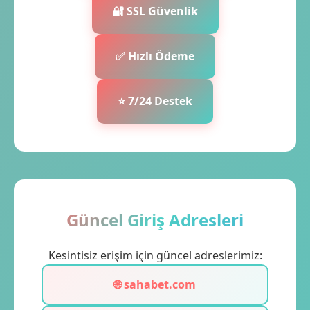
🔐 SSL Güvenlik
✅ Hızlı Ödeme
⭐ 7/24 Destek
Güncel Giriş Adresleri
Kesintisiz erişim için güncel adreslerimiz:
🌐 sahabet.com