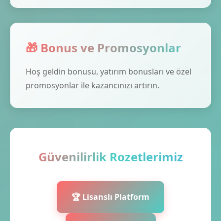
🎁 Bonus ve Promosyonlar
Hoş geldin bonusu, yatırım bonusları ve özel
promosyonlar ile kazancınızı artırın.
Güvenilirlik Rozetlerimiz
🏆 Lisanslı Platform