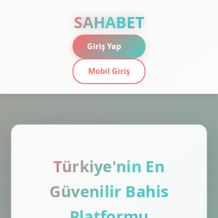
SAHABET
Giriş Yap
Mobil Giriş
Türkiye'nin En
Güvenilir Bahis
Platformu