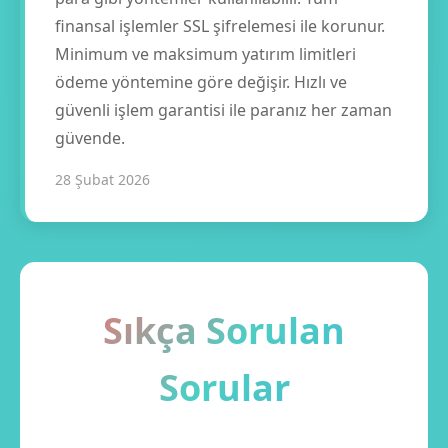
finansal işlemler SSL şifrelemesi ile korunur.
Minimum ve maksimum yatırım limitleri
ödeme yöntemine göre değişir. Hızlı ve
güvenli işlem garantisi ile paranız her zaman
güvende.
28 Şubat 2026
Sıkça Sorulan
Sorular