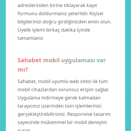
adreslerinden birine tıklayarak kayıt
formunu doldurmanız yeterlidir. Kişisel
bilgilerinizi doğru girdiğinizden emin olun.
Üyelik işlemi birkaç dakika içinde
tamamlanır.
Sahabet mobil uygulaması var
mı?
Sahabet, mobil uyumlu web sitesi ile tüm
mobil cihazlardan sorunsuz erişim sağlar.
Uygulama indirmeye gerek kalmadan
tarayıcınız üzerinden tüm işlemlerinizi
gerçekleştirebilirsiniz. Responsive tasarım
sayesinde mükemmel bir mobil deneyim
sunar.