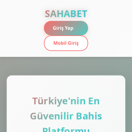
SAHABET
Giriş Yap
Mobil Giriş
Türkiye'nin En
Güvenilir Bahis
Platformu