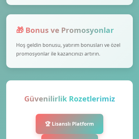
🎁 Bonus ve Promosyonlar
Hoş geldin bonusu, yatırım bonusları ve özel
promosyonlar ile kazancınızı artırın.
Güvenilirlik Rozetlerimiz
🏆 Lisanslı Platform