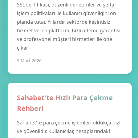
SSL sertifikası, düzenli denetimler ve şeffaf
işlem politikaları ile kullanıcı güvenliğini ön
planda tutar. Yıllardır sektörde kesintisiz
hizmet veren platform, hızlı ödeme garantisi
ve profesyonel müşteri hizmetleri ile öne
çıkar.
5 Mart 2026
Sahabet'te Hızlı Para Çekme
Rehberi
Sahabet'te para çekme işlemleri oldukça hızlı
ve güvenlidir. Kullanıcılar, hesaplarındaki