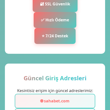
🔐 SSL Güvenlik
✅ Hızlı Ödeme
⭐ 7/24 Destek
Güncel Giriş Adresleri
Kesintisiz erişim için güncel adreslerimiz:
🌐 sahabet.com