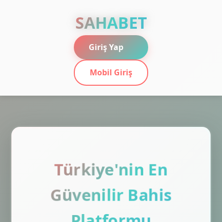
SAHABET
Giriş Yap
Mobil Giriş
Türkiye'nin En
Güvenilir Bahis
Platformu