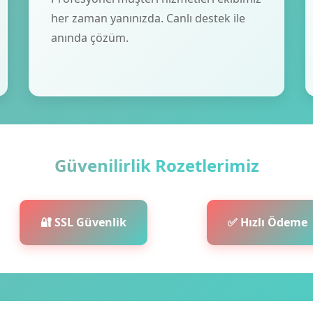
her zaman yanınızda. Canlı destek ile
anında çözüm.
Güvenilirlik Rozetlerimiz
🔐 SSL Güvenlik
✅ Hızlı Ödeme