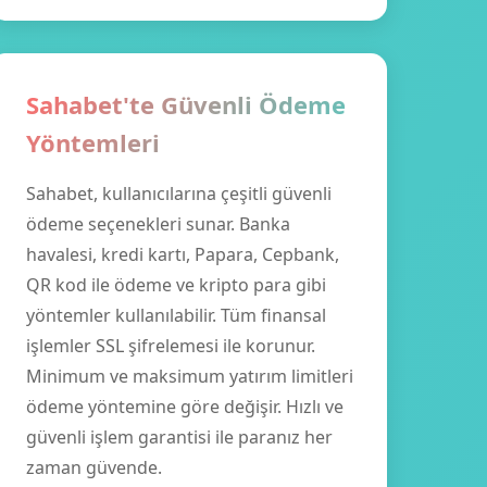
Sahabet'te Güvenli Ödeme
Yöntemleri
Sahabet, kullanıcılarına çeşitli güvenli
ödeme seçenekleri sunar. Banka
havalesi, kredi kartı, Papara, Cepbank,
QR kod ile ödeme ve kripto para gibi
yöntemler kullanılabilir. Tüm finansal
işlemler SSL şifrelemesi ile korunur.
Minimum ve maksimum yatırım limitleri
ödeme yöntemine göre değişir. Hızlı ve
güvenli işlem garantisi ile paranız her
zaman güvende.