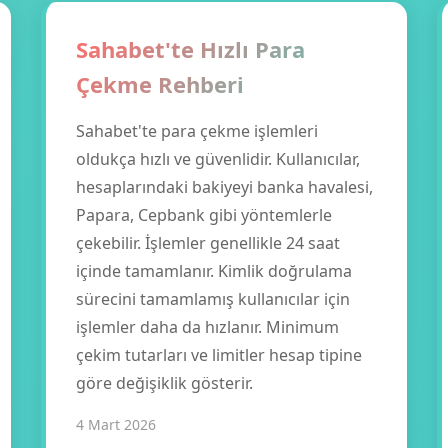
Sahabet'te Hızlı Para
Çekme Rehberi
Sahabet'te para çekme işlemleri
oldukça hızlı ve güvenlidir. Kullanıcılar,
hesaplarındaki bakiyeyi banka havalesi,
Papara, Cepbank gibi yöntemlerle
çekebilir. İşlemler genellikle 24 saat
içinde tamamlanır. Kimlik doğrulama
sürecini tamamlamış kullanıcılar için
işlemler daha da hızlanır. Minimum
çekim tutarları ve limitler hesap tipine
göre değişiklik gösterir.
4 Mart 2026