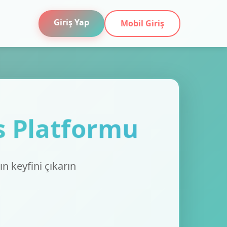
Giriş Yap
Mobil Giriş
s Platformu
n keyfini çıkarın