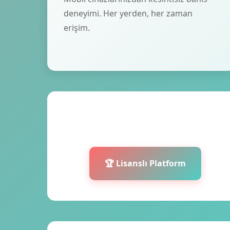
deneyimi. Her yerden, her zaman
erişim.
🏆 Lisanslı Platform