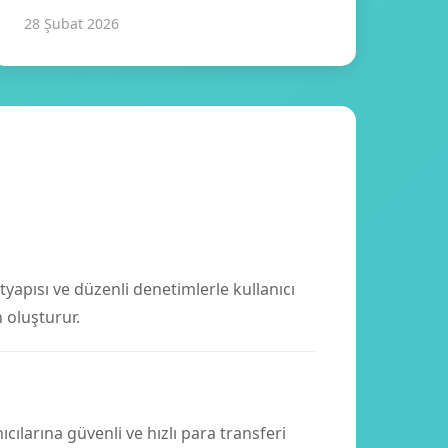
28 Şubat 2026
tyapısı ve düzenli denetimlerle kullanıcı
n oluşturur.
cılarına güvenli ve hızlı para transferi