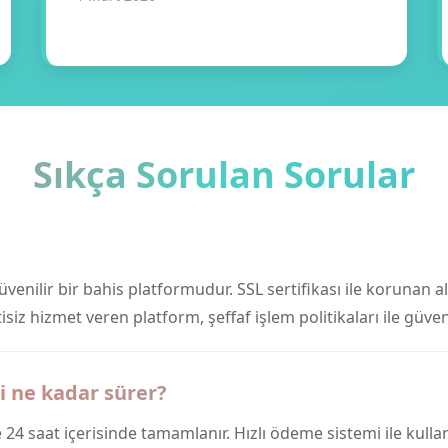
Sıkça Sorulan Sorular
üvenilir bir bahis platformudur. SSL sertifikası ile korunan al
tisiz hizmet veren platform, şeffaf işlem politikaları ile güve
i ne kadar sürer?
24 saat içerisinde tamamlanır. Hızlı ödeme sistemi ile kullanı