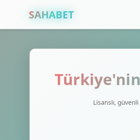
SAHABET
Türkiye'ni
Lisanslı, güvenl