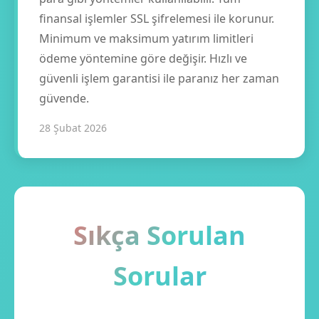
finansal işlemler SSL şifrelemesi ile korunur.
Minimum ve maksimum yatırım limitleri
ödeme yöntemine göre değişir. Hızlı ve
güvenli işlem garantisi ile paranız her zaman
güvende.
28 Şubat 2026
Sıkça Sorulan
Sorular