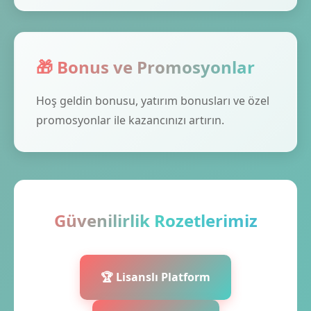
🎁 Bonus ve Promosyonlar
Hoş geldin bonusu, yatırım bonusları ve özel
promosyonlar ile kazancınızı artırın.
Güvenilirlik Rozetlerimiz
🏆 Lisanslı Platform