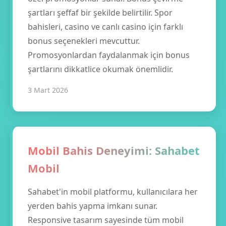
şartları şeffaf bir şekilde belirtilir. Spor
bahisleri, casino ve canlı casino için farklı
bonus seçenekleri mevcuttur.
Promosyonlardan faydalanmak için bonus
şartlarını dikkatlice okumak önemlidir.
3 Mart 2026
Mobil Bahis Deneyimi: Sahabet
Mobil
Sahabet'in mobil platformu, kullanıcılara her
yerden bahis yapma imkanı sunar.
Responsive tasarım sayesinde tüm mobil