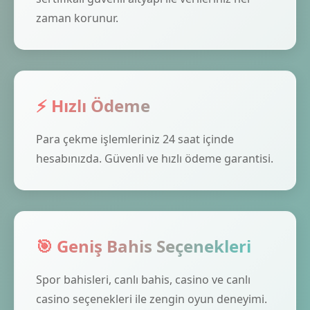
zaman korunur.
⚡ Hızlı Ödeme
Para çekme işlemleriniz 24 saat içinde
hesabınızda. Güvenli ve hızlı ödeme garantisi.
🎯 Geniş Bahis Seçenekleri
Spor bahisleri, canlı bahis, casino ve canlı
casino seçenekleri ile zengin oyun deneyimi.