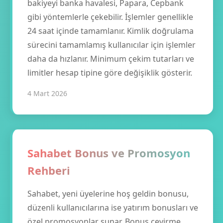
bakiyeyi banka havalesi, Papara, Cepbank
gibi yöntemlerle çekebilir. İşlemler genellikle
24 saat içinde tamamlanır. Kimlik doğrulama
sürecini tamamlamış kullanıcılar için işlemler
daha da hızlanır. Minimum çekim tutarları ve
limitler hesap tipine göre değişiklik gösterir.
4 Mart 2026
Sahabet Bonus ve Promosyon
Rehberi
Sahabet, yeni üyelerine hoş geldin bonusu,
düzenli kullanıcılarına ise yatırım bonusları ve
özel promosyonlar sunar. Bonus çevirme