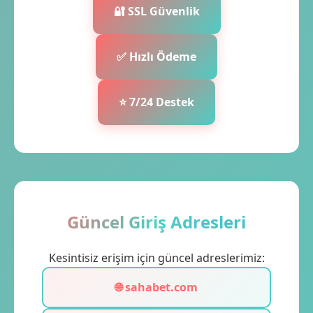
🔐 SSL Güvenlik
✅ Hızlı Ödeme
⭐ 7/24 Destek
Güncel Giriş Adresleri
Kesintisiz erişim için güncel adreslerimiz:
🌐 sahabet.com