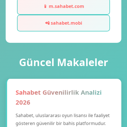
📱 m.sahabet.com
📲 sahabet.mobi
Güncel Makaleler
Sahabet Güvenilirlik Analizi
2026
Sahabet, uluslararası oyun lisansı ile faaliyet
gösteren güvenilir bir bahis platformudur.