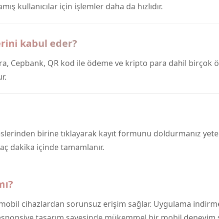
ş kullanıcılar için işlemler daha da hızlıdır.
ini kabul eder?
para, Cepbank, QR kod ile ödeme ve kripto para dahil birço
r.
lerinden birine tıklayarak kayıt formunu doldurmanız yeterlid
kaç dakika içinde tamamlanır.
mı?
 mobil cihazlardan sorunsuz erişim sağlar. Uygulama indir
. Responsive tasarım sayesinde mükemmel bir mobil deneyim 