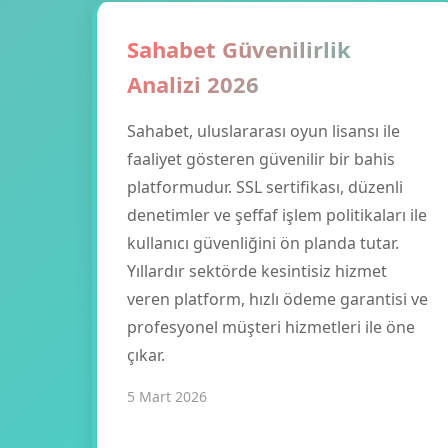
Sahabet Güvenilirlik
Analizi 2026
Sahabet, uluslararası oyun lisansı ile
faaliyet gösteren güvenilir bir bahis
platformudur. SSL sertifikası, düzenli
denetimler ve şeffaf işlem politikaları ile
kullanıcı güvenliğini ön planda tutar.
Yıllardır sektörde kesintisiz hizmet
veren platform, hızlı ödeme garantisi ve
profesyonel müşteri hizmetleri ile öne
çıkar.
5 Mart 2026