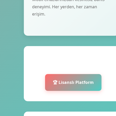
deneyimi. Her yerden, her zaman
erişim.
🏆 Lisanslı Platform