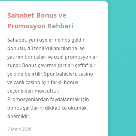
Sahabet Bonus ve
Promosyon Rehberi
Sahabet, yeni üyelerine hoş geldin
bonusu, düzenli kullanıcılarına ise
yatırım bonusları ve özel promosyonlar
sunar. Bonus çevirme şartları şeffaf bir
şekilde belirtilir. Spor bahisleri, casino
ve canlı casino için farklı bonus
seçenekleri mevcuttur.
Promosyonlardan faydalanmak için
bonus şartlarını dikkatlice okumak
önemlidir.
3 Mart 2026