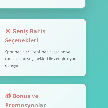
🎯 Geniş Bahis
Seçenekleri
Spor bahisleri, canlı bahis, casino ve
canlı casino seçenekleri ile zengin oyun
deneyimi.
🎁 Bonus ve
Promosyonlar