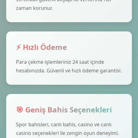
zaman korunur.
⚡ Hızlı Ödeme
Para çekme işlemleriniz 24 saat içinde
hesabınızda. Güvenli ve hızlı ödeme garantisi.
🎯 Geniş Bahis Seçenekleri
Spor bahisleri, canlı bahis, casino ve canlı
casino seçenekleri ile zengin oyun deneyimi.