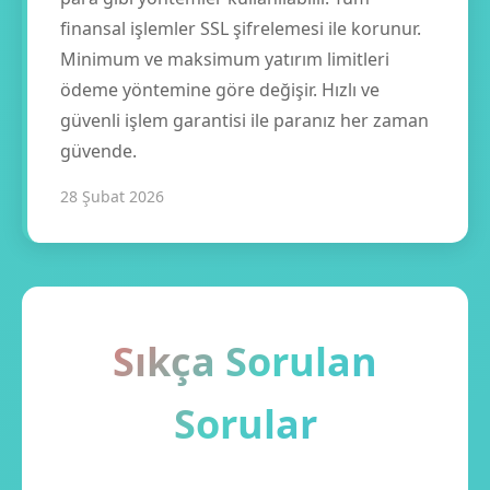
finansal işlemler SSL şifrelemesi ile korunur.
Minimum ve maksimum yatırım limitleri
ödeme yöntemine göre değişir. Hızlı ve
güvenli işlem garantisi ile paranız her zaman
güvende.
28 Şubat 2026
Sıkça Sorulan
Sorular