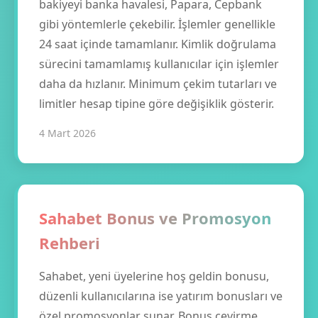
bakiyeyi banka havalesi, Papara, Cepbank
gibi yöntemlerle çekebilir. İşlemler genellikle
24 saat içinde tamamlanır. Kimlik doğrulama
sürecini tamamlamış kullanıcılar için işlemler
daha da hızlanır. Minimum çekim tutarları ve
limitler hesap tipine göre değişiklik gösterir.
4 Mart 2026
Sahabet Bonus ve Promosyon
Rehberi
Sahabet, yeni üyelerine hoş geldin bonusu,
düzenli kullanıcılarına ise yatırım bonusları ve
özel promosyonlar sunar. Bonus çevirme