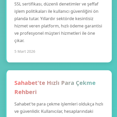
SSL sertifikası, düzenli denetimler ve şeffaf
işlem politikaları ile kullanıcı güvenliğini ön
planda tutar. Yıllardır sektörde kesintisiz
hizmet veren platform, hızlı ödeme garantisi
ve profesyonel müşteri hizmetleri ile öne
çıkar.
5 Mart 2026
Sahabet'te Hızlı Para Çekme
Rehberi
Sahabet'te para çekme işlemleri oldukça hızlı
ve güvenlidir. Kullanıcılar, hesaplarındaki