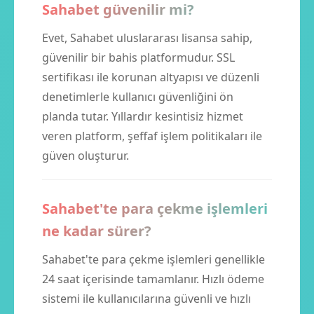
Sahabet güvenilir mi?
Evet, Sahabet uluslararası lisansa sahip,
güvenilir bir bahis platformudur. SSL
sertifikası ile korunan altyapısı ve düzenli
denetimlerle kullanıcı güvenliğini ön
planda tutar. Yıllardır kesintisiz hizmet
veren platform, şeffaf işlem politikaları ile
güven oluşturur.
Sahabet'te para çekme işlemleri
ne kadar sürer?
Sahabet'te para çekme işlemleri genellikle
24 saat içerisinde tamamlanır. Hızlı ödeme
sistemi ile kullanıcılarına güvenli ve hızlı