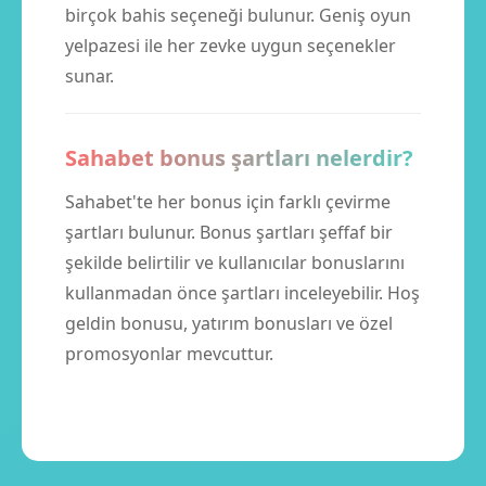
birçok bahis seçeneği bulunur. Geniş oyun
yelpazesi ile her zevke uygun seçenekler
sunar.
Sahabet bonus şartları nelerdir?
Sahabet'te her bonus için farklı çevirme
şartları bulunur. Bonus şartları şeffaf bir
şekilde belirtilir ve kullanıcılar bonuslarını
kullanmadan önce şartları inceleyebilir. Hoş
geldin bonusu, yatırım bonusları ve özel
promosyonlar mevcuttur.