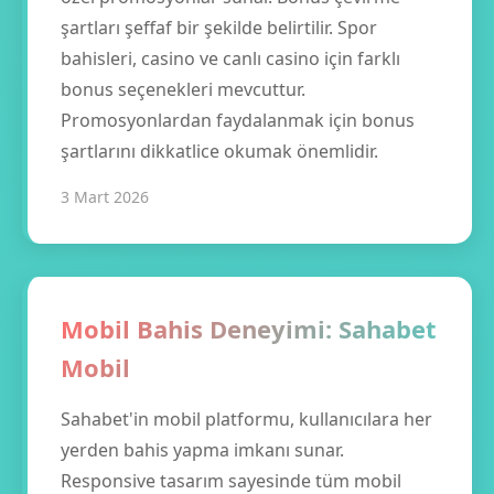
şartları şeffaf bir şekilde belirtilir. Spor
bahisleri, casino ve canlı casino için farklı
bonus seçenekleri mevcuttur.
Promosyonlardan faydalanmak için bonus
şartlarını dikkatlice okumak önemlidir.
3 Mart 2026
Mobil Bahis Deneyimi: Sahabet
Mobil
Sahabet'in mobil platformu, kullanıcılara her
yerden bahis yapma imkanı sunar.
Responsive tasarım sayesinde tüm mobil