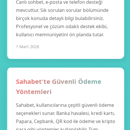
Canlı sohbet, e-posta ve telefon desteği
mevcuttur. Sık sorulan sorular bölümünde
birçok konuda detaylı bilgi bulabilirsiniz.
Profesyonel ve çözüm odaklı destek ekibi,
kullanıcı memnuniyetini ön planda tutar.
1 Mart 2026
Sahabet'te Güvenli Ödeme
Yöntemleri
Sahabet, kullanıcılarına çeşitli güvenli ödeme
seçenekleri sunar. Banka havalesi, kredi kartı,
Papara, Cepbank, QR kod ile ödeme ve kripto
para gibi yöntemler kullanılabilir. Tüm