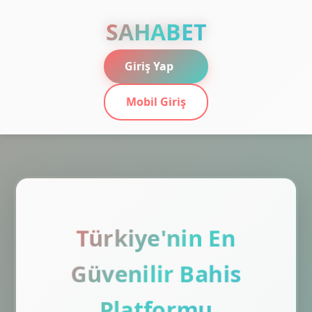
SAHABET
Giriş Yap
Mobil Giriş
Türkiye'nin En
Güvenilir Bahis
Platformu