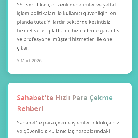
SSL sertifikası, düzenli denetimler ve şeffaf
işlem politikaları ile kullanıcı güvenliğini ön
planda tutar. Yıllardır sektörde kesintisiz
hizmet veren platform, hızlı ödeme garantisi
ve profesyonel müşteri hizmetleri ile öne
çıkar.
5 Mart 2026
Sahabet'te Hızlı Para Çekme
Rehberi
Sahabet'te para çekme işlemleri oldukça hızlı
ve güvenlidir. Kullanıcılar, hesaplarındaki