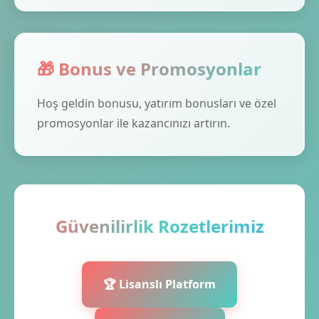
🎁 Bonus ve Promosyonlar
Hoş geldin bonusu, yatırım bonusları ve özel
promosyonlar ile kazancınızı artırın.
Güvenilirlik Rozetlerimiz
🏆 Lisanslı Platform