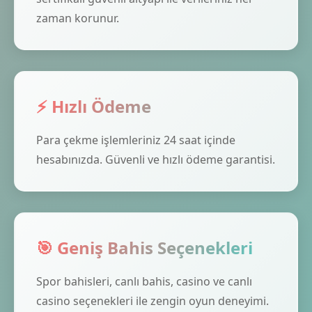
zaman korunur.
⚡ Hızlı Ödeme
Para çekme işlemleriniz 24 saat içinde
hesabınızda. Güvenli ve hızlı ödeme garantisi.
🎯 Geniş Bahis Seçenekleri
Spor bahisleri, canlı bahis, casino ve canlı
casino seçenekleri ile zengin oyun deneyimi.