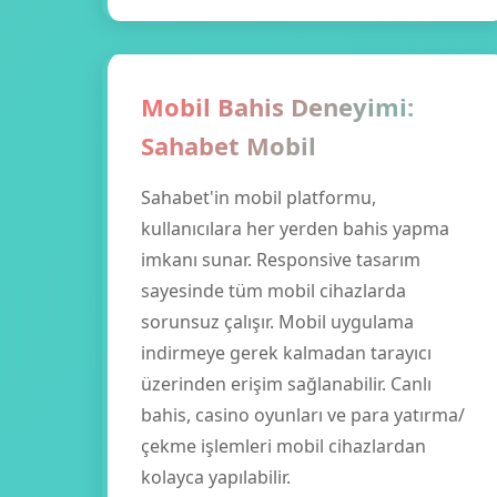
Mobil Bahis Deneyimi:
Sahabet Mobil
Sahabet'in mobil platformu,
kullanıcılara her yerden bahis yapma
imkanı sunar. Responsive tasarım
sayesinde tüm mobil cihazlarda
sorunsuz çalışır. Mobil uygulama
indirmeye gerek kalmadan tarayıcı
üzerinden erişim sağlanabilir. Canlı
bahis, casino oyunları ve para yatırma/
çekme işlemleri mobil cihazlardan
kolayca yapılabilir.