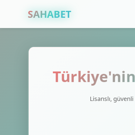
SAHABET
Türkiye'ni
Lisanslı, güvenl