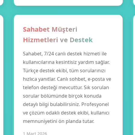
Sahabet Müşteri
Hizmetleri ve Destek
Sahabet, 7/24 canlı destek hizmeti ile
kullanıcılarına kesintisiz yardım sağlar.
Türkçe destek ekibi, tüm sorularınızı
hızlıca yanıtlar. Canlı sohbet, e-posta ve
telefon desteği mevcuttur. Sık sorulan
sorular bölümünde birçok konuda
detaylı bilgi bulabilirsiniz. Profesyonel
ve çözüm odaklı destek ekibi, kullanıcı
memnuniyetini ön planda tutar.
1 Mart 2026