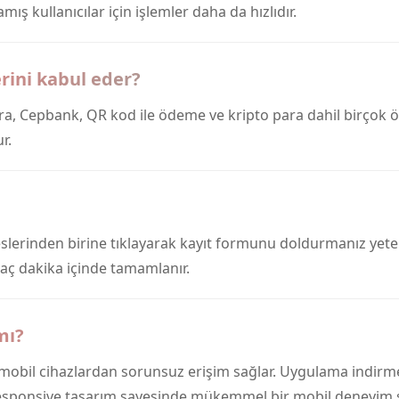
ş kullanıcılar için işlemler daha da hızlıdır.
ini kabul eder?
para, Cepbank, QR kod ile ödeme ve kripto para dahil birço
r.
lerinden birine tıklayarak kayıt formunu doldurmanız yeterlid
kaç dakika içinde tamamlanır.
mı?
 mobil cihazlardan sorunsuz erişim sağlar. Uygulama indir
. Responsive tasarım sayesinde mükemmel bir mobil deneyim 