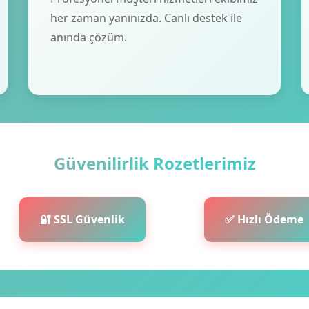
her zaman yanınızda. Canlı destek ile
anında çözüm.
Güvenilirlik Rozetlerimiz
🔐 SSL Güvenlik
✅ Hızlı Ödeme