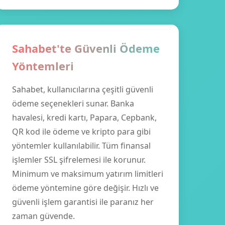
Sahabet'te Güvenli Ödeme
Yöntemleri
Sahabet, kullanıcılarına çeşitli güvenli
ödeme seçenekleri sunar. Banka
havalesi, kredi kartı, Papara, Cepbank,
QR kod ile ödeme ve kripto para gibi
yöntemler kullanılabilir. Tüm finansal
işlemler SSL şifrelemesi ile korunur.
Minimum ve maksimum yatırım limitleri
ödeme yöntemine göre değişir. Hızlı ve
güvenli işlem garantisi ile paranız her
zaman güvende.