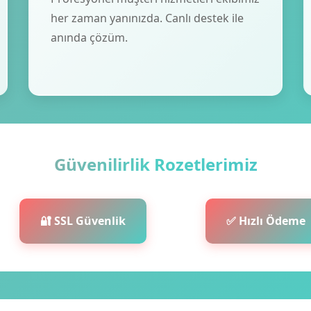
her zaman yanınızda. Canlı destek ile
anında çözüm.
Güvenilirlik Rozetlerimiz
🔐 SSL Güvenlik
✅ Hızlı Ödeme