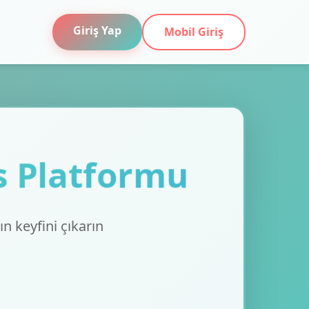
Giriş Yap
Mobil Giriş
s Platformu
n keyfini çıkarın