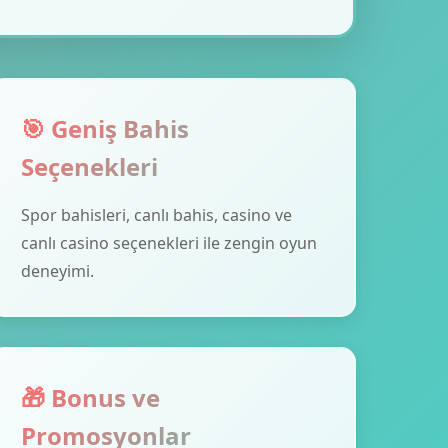
🎯 Geniş Bahis
Seçenekleri
Spor bahisleri, canlı bahis, casino ve
canlı casino seçenekleri ile zengin oyun
deneyimi.
🎁 Bonus ve
Promosyonlar