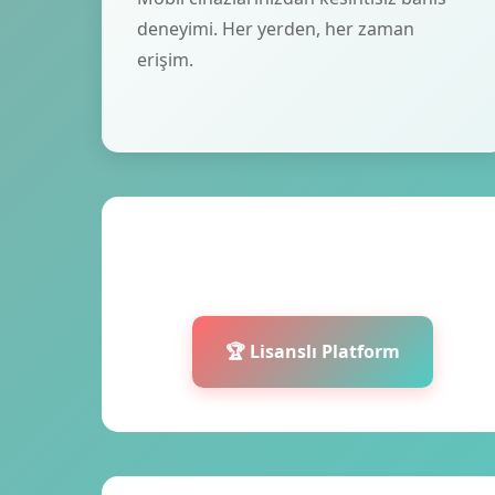
deneyimi. Her yerden, her zaman
erişim.
🏆 Lisanslı Platform