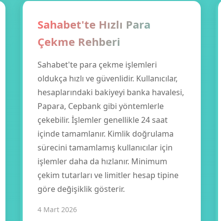
Sahabet'te Hızlı Para
Çekme Rehberi
Sahabet'te para çekme işlemleri
oldukça hızlı ve güvenlidir. Kullanıcılar,
hesaplarındaki bakiyeyi banka havalesi,
Papara, Cepbank gibi yöntemlerle
çekebilir. İşlemler genellikle 24 saat
içinde tamamlanır. Kimlik doğrulama
sürecini tamamlamış kullanıcılar için
işlemler daha da hızlanır. Minimum
çekim tutarları ve limitler hesap tipine
göre değişiklik gösterir.
4 Mart 2026