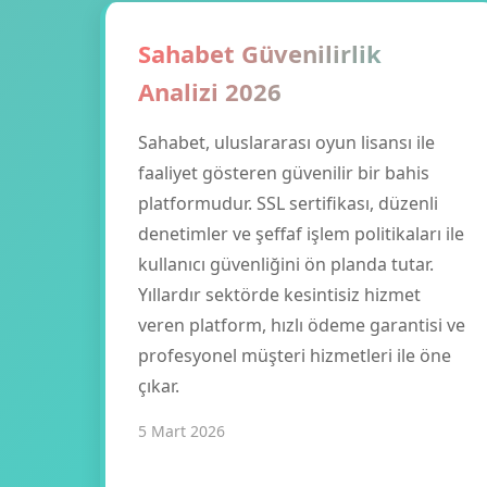
Sahabet Güvenilirlik
Analizi 2026
Sahabet, uluslararası oyun lisansı ile
faaliyet gösteren güvenilir bir bahis
platformudur. SSL sertifikası, düzenli
denetimler ve şeffaf işlem politikaları ile
kullanıcı güvenliğini ön planda tutar.
Yıllardır sektörde kesintisiz hizmet
veren platform, hızlı ödeme garantisi ve
profesyonel müşteri hizmetleri ile öne
çıkar.
5 Mart 2026