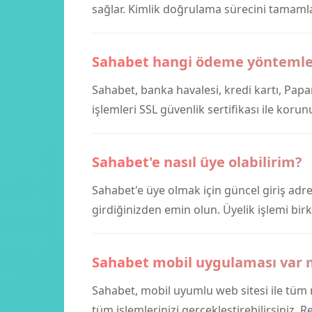
sağlar. Kimlik doğrulama sürecini tamamlamı
Sahabet hangi ödeme yöntemler
Sahabet, banka havalesi, kredi kartı, Pa
işlemleri SSL güvenlik sertifikası ile korunu
Sahabet'e nasıl üye olabilirim?
Sahabet'e üye olmak için güncel giriş adres
girdiğinizden emin olun. Üyelik işlemi bir
Sahabet mobil uygulaması var 
Sahabet, mobil uyumlu web sitesi ile tüm
tüm işlemlerinizi gerçekleştirebilirsiniz