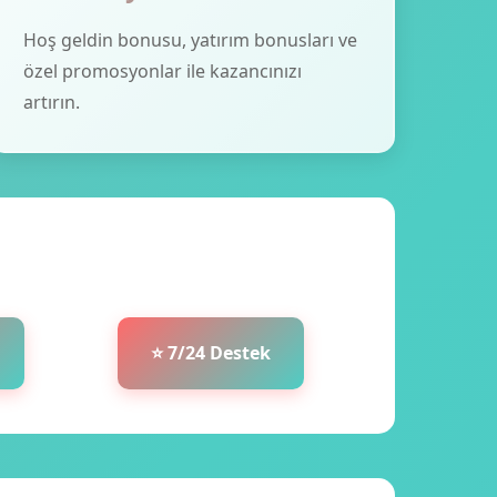
Hoş geldin bonusu, yatırım bonusları ve
özel promosyonlar ile kazancınızı
artırın.
⭐ 7/24 Destek