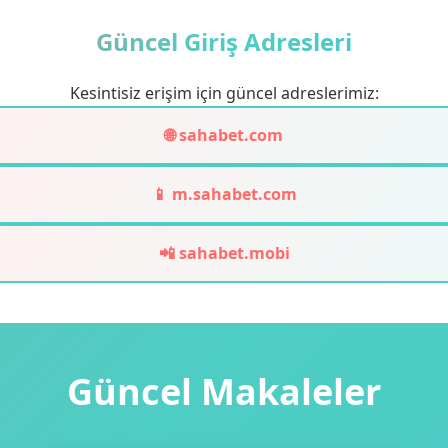
Güncel Giriş Adresleri
Kesintisiz erişim için güncel adreslerimiz:
🌐 sahabet.com
📱 m.sahabet.com
📲 sahabet.mobi
Güncel Makaleler