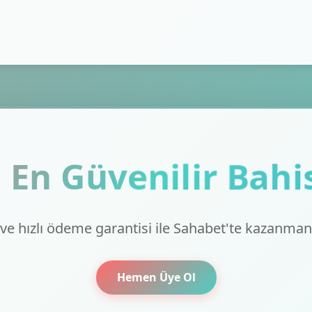
n En Güvenilir Bahi
i ve hızlı ödeme garantisi ile Sahabet'te kazanmanı
Hemen Üye Ol