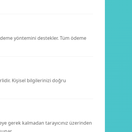
k ödeme yöntemini destekler. Tüm ödeme
ir. Kişisel bilgilerinizi doğru
meye gerek kalmadan tarayıcınız üzerinden
sunar.