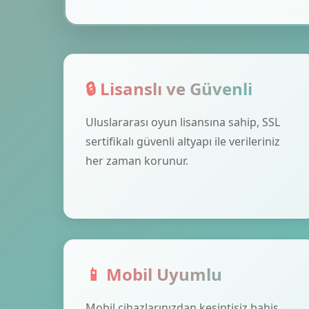
🔒 Lisanslı ve Güvenli
Uluslararası oyun lisansına sahip, SSL
sertifikalı güvenli altyapı ile verileriniz
her zaman korunur.
📱 Mobil Uyumlu
Mobil cihazlarınızdan kesintisiz bahis