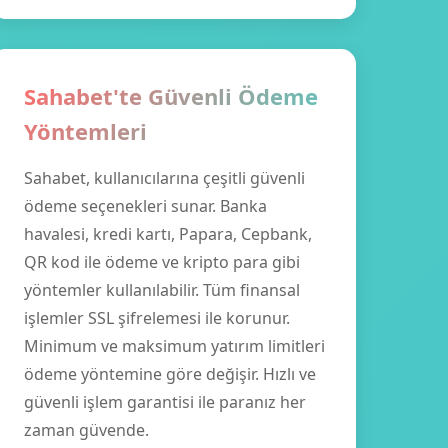
Sahabet'te Güvenli Ödeme
Yöntemleri
Sahabet, kullanıcılarına çeşitli güvenli
ödeme seçenekleri sunar. Banka
havalesi, kredi kartı, Papara, Cepbank,
QR kod ile ödeme ve kripto para gibi
yöntemler kullanılabilir. Tüm finansal
işlemler SSL şifrelemesi ile korunur.
Minimum ve maksimum yatırım limitleri
ödeme yöntemine göre değişir. Hızlı ve
güvenli işlem garantisi ile paranız her
zaman güvende.