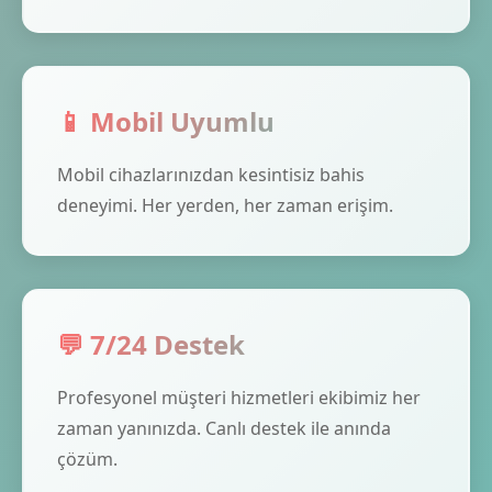
📱 Mobil Uyumlu
Mobil cihazlarınızdan kesintisiz bahis
deneyimi. Her yerden, her zaman erişim.
💬 7/24 Destek
Profesyonel müşteri hizmetleri ekibimiz her
zaman yanınızda. Canlı destek ile anında
çözüm.