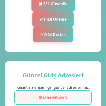
🔐 SSL Güvenlik
✅ Hızlı Ödeme
⭐ 7/24 Destek
Güncel Giriş Adresleri
Kesintisiz erişim için güncel adreslerimiz:
🌐 sahabet.com