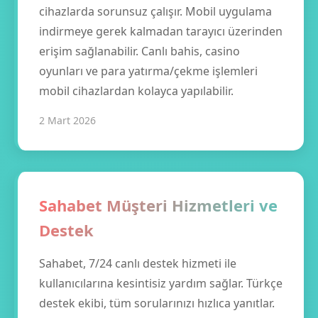
cihazlarda sorunsuz çalışır. Mobil uygulama
indirmeye gerek kalmadan tarayıcı üzerinden
erişim sağlanabilir. Canlı bahis, casino
oyunları ve para yatırma/çekme işlemleri
mobil cihazlardan kolayca yapılabilir.
2 Mart 2026
Sahabet Müşteri Hizmetleri ve
Destek
Sahabet, 7/24 canlı destek hizmeti ile
kullanıcılarına kesintisiz yardım sağlar. Türkçe
destek ekibi, tüm sorularınızı hızlıca yanıtlar.