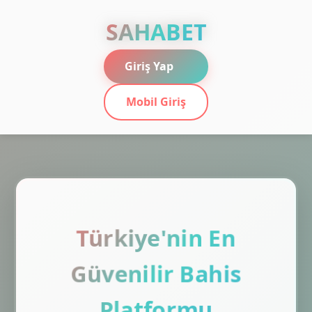
SAHABET
Giriş Yap
Mobil Giriş
Türkiye'nin En
Güvenilir Bahis
Platformu