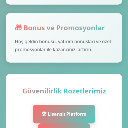
🎁 Bonus ve Promosyonlar
Hoş geldin bonusu, yatırım bonusları ve özel
promosyonlar ile kazancınızı artırın.
Güvenilirlik Rozetlerimiz
🏆 Lisanslı Platform