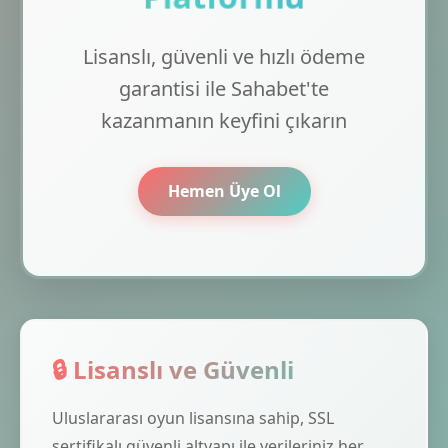
Lisanslı, güvenli ve hızlı ödeme
garantisi ile Sahabet'te
kazanmanın keyfini çıkarın
Hemen Üye Ol
🔒 Lisanslı ve Güvenli
Uluslararası oyun lisansına sahip, SSL
sertifikalı güvenli altyapı ile verileriniz her