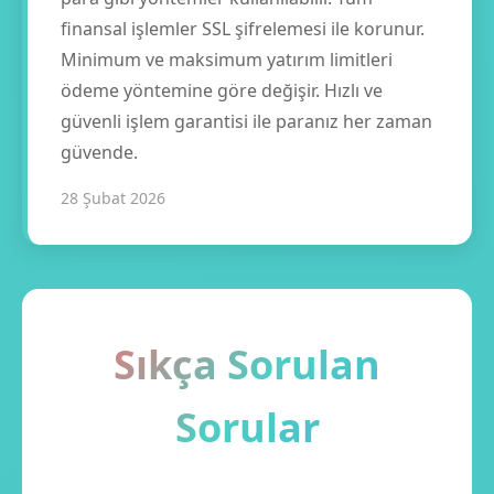
finansal işlemler SSL şifrelemesi ile korunur.
Minimum ve maksimum yatırım limitleri
ödeme yöntemine göre değişir. Hızlı ve
güvenli işlem garantisi ile paranız her zaman
güvende.
28 Şubat 2026
Sıkça Sorulan
Sorular