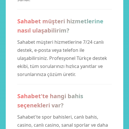
Sahabet müşteri hizmetlerine
nasıl ulaşabilirim?
Sahabet müşteri hizmetlerine 7/24 canlı
destek, e-posta veya telefon ile
ulaşabilirsiniz. Profesyonel Türkçe destek
ekibi, tüm sorularınızı hızlıca yanıtlar ve
sorunlarınıza çözüm üretir.
Sahabet'te hangi bahis
seçenekleri var?
Sahabet'te spor bahisleri, canlı bahis,
casino, canlı casino, sanal sporlar ve daha