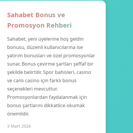
Sahabet Bonus ve
Promosyon Rehberi
Sahabet, yeni üyelerine hoş geldin
bonusu, düzenli kullanıcılarına ise
yatırım bonusları ve özel promosyonlar
sunar. Bonus çevirme şartları şeffaf bir
şekilde belirtilir. Spor bahisleri, casino
ve canlı casino için farklı bonus
seçenekleri mevcuttur.
Promosyonlardan faydalanmak için
bonus şartlarını dikkatlice okumak
önemlidir.
3 Mart 2026