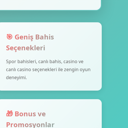
🎯 Geniş Bahis
Seçenekleri
Spor bahisleri, canlı bahis, casino ve
canlı casino seçenekleri ile zengin oyun
deneyimi.
🎁 Bonus ve
Promosyonlar