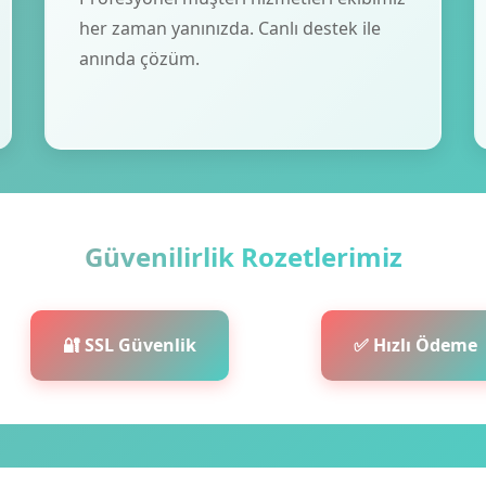
her zaman yanınızda. Canlı destek ile
anında çözüm.
Güvenilirlik Rozetlerimiz
🔐 SSL Güvenlik
✅ Hızlı Ödeme