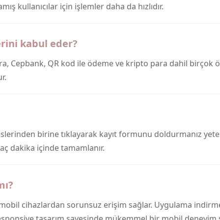
ş kullanıcılar için işlemler daha da hızlıdır.
ini kabul eder?
para, Cepbank, QR kod ile ödeme ve kripto para dahil birço
r.
lerinden birine tıklayarak kayıt formunu doldurmanız yeterlid
kaç dakika içinde tamamlanır.
mı?
 mobil cihazlardan sorunsuz erişim sağlar. Uygulama indir
. Responsive tasarım sayesinde mükemmel bir mobil deneyim 