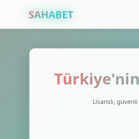
SAHABET
Türkiye'ni
Lisanslı, güvenl