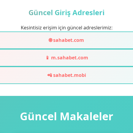
Güncel Giriş Adresleri
Kesintisiz erişim için güncel adreslerimiz:
🌐 sahabet.com
📱 m.sahabet.com
📲 sahabet.mobi
Güncel Makaleler