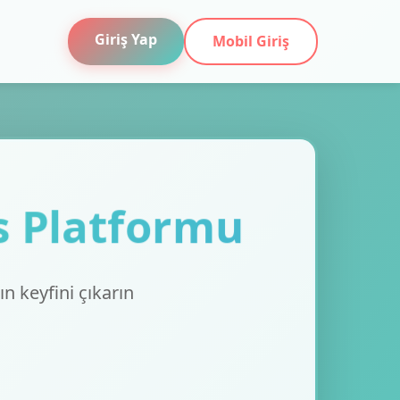
Giriş Yap
Mobil Giriş
s Platformu
n keyfini çıkarın