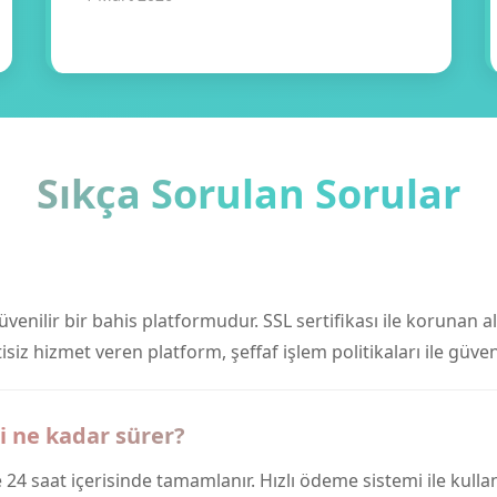
Sıkça Sorulan Sorular
üvenilir bir bahis platformudur. SSL sertifikası ile korunan al
tisiz hizmet veren platform, şeffaf işlem politikaları ile güve
i ne kadar sürer?
24 saat içerisinde tamamlanır. Hızlı ödeme sistemi ile kullanı