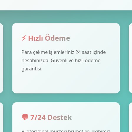
⚡ Hızlı Ödeme
Para çekme işlemleriniz 24 saat içinde
hesabınızda. Güvenli ve hızlı ödeme
garantisi.
💬 7/24 Destek
Profesyonel müşteri hizmetleri ekibimiz