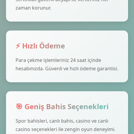
zaman korunur.
⚡ Hızlı Ödeme
Para çekme işlemleriniz 24 saat içinde
hesabınızda. Güvenli ve hızlı ödeme garantisi.
🎯 Geniş Bahis Seçenekleri
Spor bahisleri, canlı bahis, casino ve canlı
casino seçenekleri ile zengin oyun deneyimi.