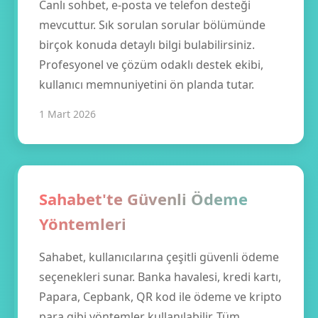
Canlı sohbet, e-posta ve telefon desteği
mevcuttur. Sık sorulan sorular bölümünde
birçok konuda detaylı bilgi bulabilirsiniz.
Profesyonel ve çözüm odaklı destek ekibi,
kullanıcı memnuniyetini ön planda tutar.
1 Mart 2026
Sahabet'te Güvenli Ödeme
Yöntemleri
Sahabet, kullanıcılarına çeşitli güvenli ödeme
seçenekleri sunar. Banka havalesi, kredi kartı,
Papara, Cepbank, QR kod ile ödeme ve kripto
para gibi yöntemler kullanılabilir. Tüm