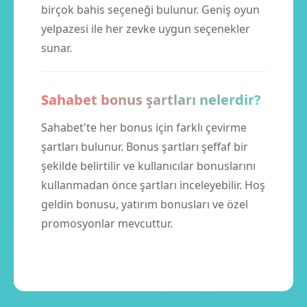
birçok bahis seçeneği bulunur. Geniş oyun
yelpazesi ile her zevke uygun seçenekler
sunar.
Sahabet bonus şartları nelerdir?
Sahabet'te her bonus için farklı çevirme
şartları bulunur. Bonus şartları şeffaf bir
şekilde belirtilir ve kullanıcılar bonuslarını
kullanmadan önce şartları inceleyebilir. Hoş
geldin bonusu, yatırım bonusları ve özel
promosyonlar mevcuttur.