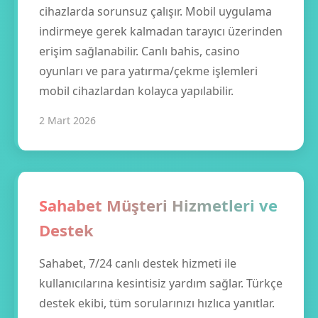
cihazlarda sorunsuz çalışır. Mobil uygulama
indirmeye gerek kalmadan tarayıcı üzerinden
erişim sağlanabilir. Canlı bahis, casino
oyunları ve para yatırma/çekme işlemleri
mobil cihazlardan kolayca yapılabilir.
2 Mart 2026
Sahabet Müşteri Hizmetleri ve
Destek
Sahabet, 7/24 canlı destek hizmeti ile
kullanıcılarına kesintisiz yardım sağlar. Türkçe
destek ekibi, tüm sorularınızı hızlıca yanıtlar.