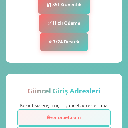
🔐 SSL Güvenlik
✅ Hızlı Ödeme
⭐ 7/24 Destek
Güncel Giriş Adresleri
Kesintisiz erişim için güncel adreslerimiz:
🌐 sahabet.com