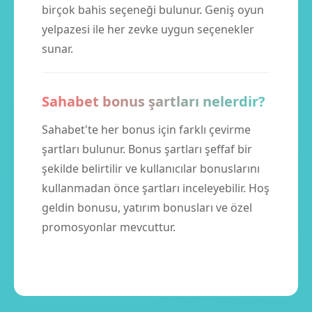
birçok bahis seçeneği bulunur. Geniş oyun
yelpazesi ile her zevke uygun seçenekler
sunar.
Sahabet bonus şartları nelerdir?
Sahabet'te her bonus için farklı çevirme
şartları bulunur. Bonus şartları şeffaf bir
şekilde belirtilir ve kullanıcılar bonuslarını
kullanmadan önce şartları inceleyebilir. Hoş
geldin bonusu, yatırım bonusları ve özel
promosyonlar mevcuttur.