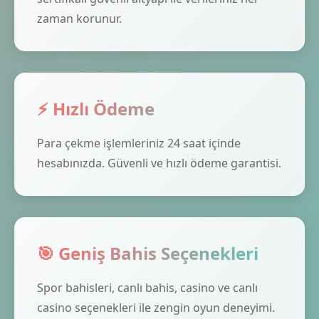
zaman korunur.
⚡ Hızlı Ödeme
Para çekme işlemleriniz 24 saat içinde
hesabınızda. Güvenli ve hızlı ödeme garantisi.
🎯 Geniş Bahis Seçenekleri
Spor bahisleri, canlı bahis, casino ve canlı
casino seçenekleri ile zengin oyun deneyimi.