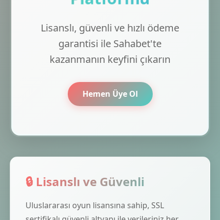
Lisanslı, güvenli ve hızlı ödeme
garantisi ile Sahabet'te
kazanmanın keyfini çıkarın
Hemen Üye Ol
🔒 Lisanslı ve Güvenli
Uluslararası oyun lisansına sahip, SSL
sertifikalı güvenli altyapı ile verileriniz her