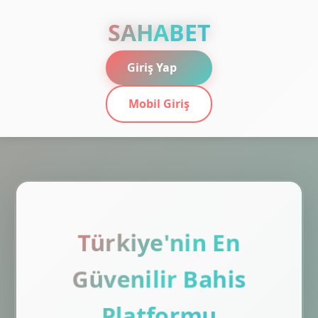
SAHABET
Giriş Yap
Mobil Giriş
Türkiye'nin En
Güvenilir Bahis
Platformu