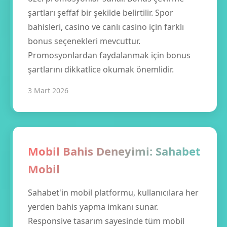
şartları şeffaf bir şekilde belirtilir. Spor
bahisleri, casino ve canlı casino için farklı
bonus seçenekleri mevcuttur.
Promosyonlardan faydalanmak için bonus
şartlarını dikkatlice okumak önemlidir.
3 Mart 2026
Mobil Bahis Deneyimi: Sahabet
Mobil
Sahabet'in mobil platformu, kullanıcılara her
yerden bahis yapma imkanı sunar.
Responsive tasarım sayesinde tüm mobil