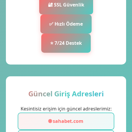
🔐 SSL Güvenlik
✅ Hızlı Ödeme
⭐ 7/24 Destek
Güncel Giriş Adresleri
Kesintisiz erişim için güncel adreslerimiz:
🌐 sahabet.com