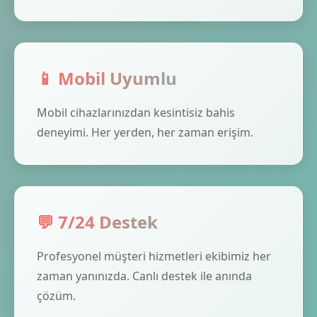
📱 Mobil Uyumlu
Mobil cihazlarınızdan kesintisiz bahis
deneyimi. Her yerden, her zaman erişim.
💬 7/24 Destek
Profesyonel müşteri hizmetleri ekibimiz her
zaman yanınızda. Canlı destek ile anında
çözüm.