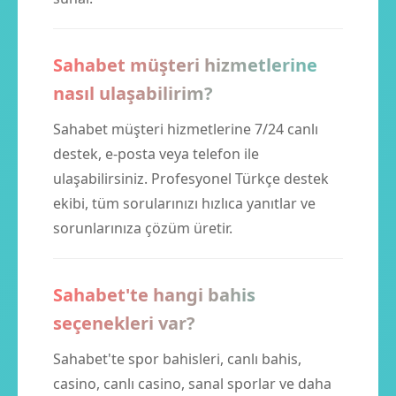
Sahabet müşteri hizmetlerine
nasıl ulaşabilirim?
Sahabet müşteri hizmetlerine 7/24 canlı
destek, e-posta veya telefon ile
ulaşabilirsiniz. Profesyonel Türkçe destek
ekibi, tüm sorularınızı hızlıca yanıtlar ve
sorunlarınıza çözüm üretir.
Sahabet'te hangi bahis
seçenekleri var?
Sahabet'te spor bahisleri, canlı bahis,
casino, canlı casino, sanal sporlar ve daha