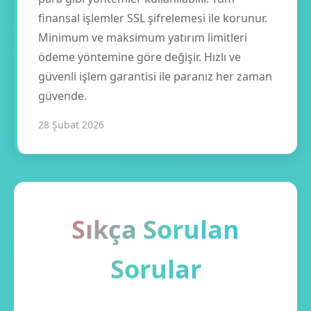
finansal işlemler SSL şifrelemesi ile korunur.
Minimum ve maksimum yatırım limitleri
ödeme yöntemine göre değişir. Hızlı ve
güvenli işlem garantisi ile paranız her zaman
güvende.
28 Şubat 2026
Sıkça Sorulan
Sorular