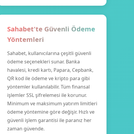
Sahabet'te Güvenli Ödeme
Yöntemleri
Sahabet, kullanıcılarına çeşitli güvenli
ödeme seçenekleri sunar. Banka
havalesi, kredi kartı, Papara, Cepbank,
QR kod ile ödeme ve kripto para gibi
yöntemler kullanılabilir. Tüm finansal
işlemler SSL şifrelemesi ile korunur.
Minimum ve maksimum yatırım limitleri
ödeme yöntemine göre değişir. Hızlı ve
güvenli işlem garantisi ile paranız her
zaman güvende.