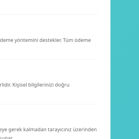
k ödeme yöntemini destekler. Tüm ödeme
ir. Kişisel bilgilerinizi doğru
meye gerek kalmadan tarayıcınız üzerinden
sunar.