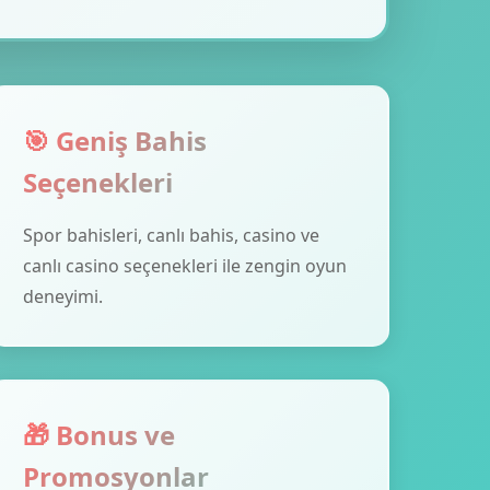
🎯 Geniş Bahis
Seçenekleri
Spor bahisleri, canlı bahis, casino ve
canlı casino seçenekleri ile zengin oyun
deneyimi.
🎁 Bonus ve
Promosyonlar