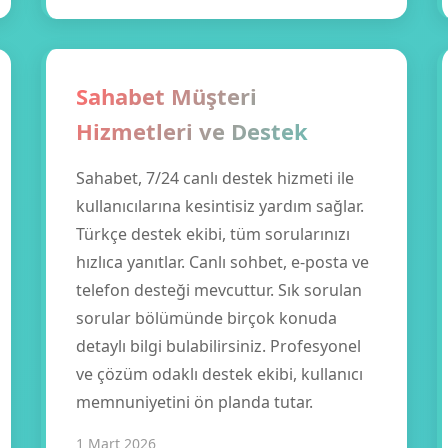
Sahabet Müşteri
Hizmetleri ve Destek
Sahabet, 7/24 canlı destek hizmeti ile
kullanıcılarına kesintisiz yardım sağlar.
Türkçe destek ekibi, tüm sorularınızı
hızlıca yanıtlar. Canlı sohbet, e-posta ve
telefon desteği mevcuttur. Sık sorulan
sorular bölümünde birçok konuda
detaylı bilgi bulabilirsiniz. Profesyonel
ve çözüm odaklı destek ekibi, kullanıcı
memnuniyetini ön planda tutar.
1 Mart 2026