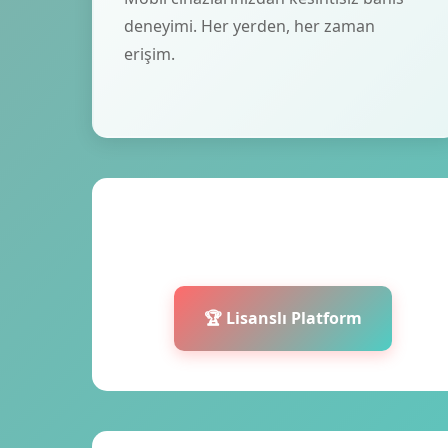
deneyimi. Her yerden, her zaman
erişim.
🏆 Lisanslı Platform