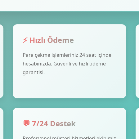
⚡ Hızlı Ödeme
Para çekme işlemleriniz 24 saat içinde
hesabınızda. Güvenli ve hızlı ödeme
garantisi.
💬 7/24 Destek
Profesyonel müşteri hizmetleri ekibimiz