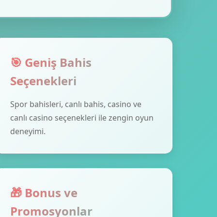
🎯 Geniş Bahis
Seçenekleri
Spor bahisleri, canlı bahis, casino ve
canlı casino seçenekleri ile zengin oyun
deneyimi.
🎁 Bonus ve
Promosyonlar