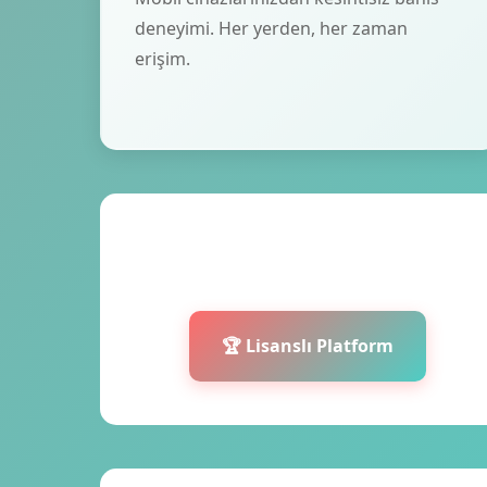
deneyimi. Her yerden, her zaman
erişim.
🏆 Lisanslı Platform