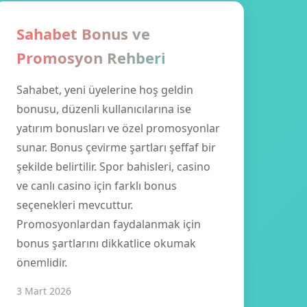
Sahabet Bonus ve
Promosyon Rehberi
Sahabet, yeni üyelerine hoş geldin
bonusu, düzenli kullanıcılarına ise
yatırım bonusları ve özel promosyonlar
sunar. Bonus çevirme şartları şeffaf bir
şekilde belirtilir. Spor bahisleri, casino
ve canlı casino için farklı bonus
seçenekleri mevcuttur.
Promosyonlardan faydalanmak için
bonus şartlarını dikkatlice okumak
önemlidir.
3 Mart 2026