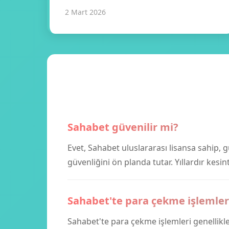
2 Mart 2026
Sahabet güvenilir mi?
Evet, Sahabet uluslararası lisansa sahip, g
güvenliğini ön planda tutar. Yıllardır kesin
Sahabet'te para çekme işlemler
Sahabet'te para çekme işlemleri genellikle 