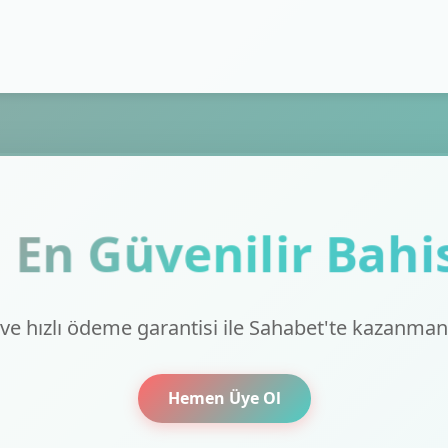
n En Güvenilir Bahi
i ve hızlı ödeme garantisi ile Sahabet'te kazanmanı
Hemen Üye Ol