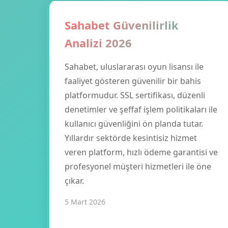
Sahabet Güvenilirlik
Analizi 2026
Sahabet, uluslararası oyun lisansı ile
faaliyet gösteren güvenilir bir bahis
platformudur. SSL sertifikası, düzenli
denetimler ve şeffaf işlem politikaları ile
kullanıcı güvenliğini ön planda tutar.
Yıllardır sektörde kesintisiz hizmet
veren platform, hızlı ödeme garantisi ve
profesyonel müşteri hizmetleri ile öne
çıkar.
5 Mart 2026