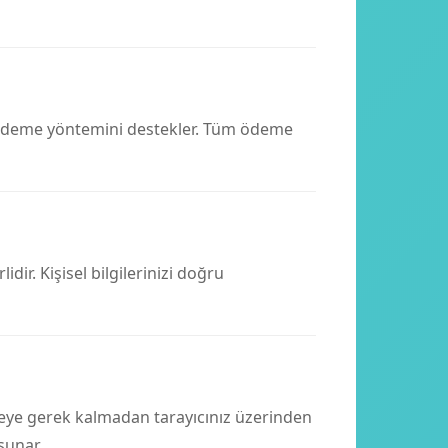
k ödeme yöntemini destekler. Tüm ödeme
ir. Kişisel bilgilerinizi doğru
meye gerek kalmadan tarayıcınız üzerinden
sunar.