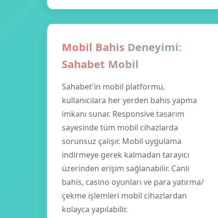
Mobil Bahis Deneyimi:
Sahabet Mobil
Sahabet'in mobil platformu,
kullanıcılara her yerden bahis yapma
imkanı sunar. Responsive tasarım
sayesinde tüm mobil cihazlarda
sorunsuz çalışır. Mobil uygulama
indirmeye gerek kalmadan tarayıcı
üzerinden erişim sağlanabilir. Canlı
bahis, casino oyunları ve para yatırma/
çekme işlemleri mobil cihazlardan
kolayca yapılabilir.