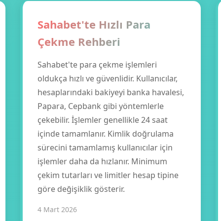
Sahabet'te Hızlı Para
Çekme Rehberi
Sahabet'te para çekme işlemleri
oldukça hızlı ve güvenlidir. Kullanıcılar,
hesaplarındaki bakiyeyi banka havalesi,
Papara, Cepbank gibi yöntemlerle
çekebilir. İşlemler genellikle 24 saat
içinde tamamlanır. Kimlik doğrulama
sürecini tamamlamış kullanıcılar için
işlemler daha da hızlanır. Minimum
çekim tutarları ve limitler hesap tipine
göre değişiklik gösterir.
4 Mart 2026