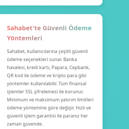
Sahabet'te Güvenli Ödeme
Yöntemleri
Sahabet, kullanıcılarına çeşitli güvenli
ödeme seçenekleri sunar. Banka
havalesi, kredi kartı, Papara, Cepbank,
QR kod ile ödeme ve kripto para gibi
yöntemler kullanılabilir. Tüm finansal
işlemler SSL şifrelemesi ile korunur.
Minimum ve maksimum yatırım limitleri
ödeme yöntemine göre değişir. Hızlı ve
güvenli işlem garantisi ile paranız her
zaman güvende.