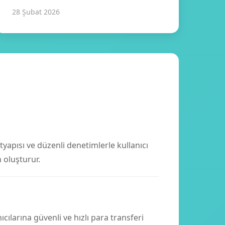
28 Şubat 2026
tyapısı ve düzenli denetimlerle kullanıcı
n oluşturur.
cılarına güvenli ve hızlı para transferi