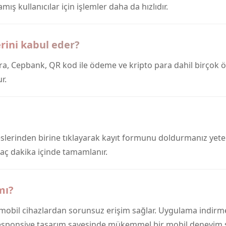
ş kullanıcılar için işlemler daha da hızlıdır.
ini kabul eder?
para, Cepbank, QR kod ile ödeme ve kripto para dahil birço
r.
lerinden birine tıklayarak kayıt formunu doldurmanız yeterlid
kaç dakika içinde tamamlanır.
mı?
 mobil cihazlardan sorunsuz erişim sağlar. Uygulama indir
. Responsive tasarım sayesinde mükemmel bir mobil deneyim 