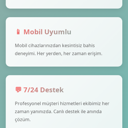
📱 Mobil Uyumlu
Mobil cihazlarınızdan kesintisiz bahis
deneyimi. Her yerden, her zaman erişim.
💬 7/24 Destek
Profesyonel müşteri hizmetleri ekibimiz her
zaman yanınızda. Canlı destek ile anında
çözüm.