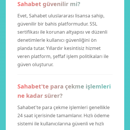
Sahabet güvenilir mi?
Evet, Sahabet uluslararası lisansa sahip,
güvenilir bir bahis platformudur. SSL
sertifikası ile korunan altyapısı ve düzenli
denetimlerle kullanıcı güvenliğini ön
planda tutar. Yıllardır kesintisiz hizmet
veren platform, şeffaf işlem politikaları ile
güven oluşturur.
Sahabet'te para çekme işlemleri
ne kadar sürer?
Sahabet'te para çekme işlemleri genellikle
24 saat içerisinde tamamlanır. Hızlı ödeme
sistemi ile kullanıcılarına güvenli ve hızlı