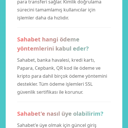
para transferi sağlar. Kimlik doğrulama
sürecini tamamlamış kullanıcılar için
işlemler daha da hızlıdır.
Sahabet hangi ödeme
yöntemlerini kabul eder?
Sahabet, banka havalesi, kredi kartı,
Papara, Cepbank, QR kod ile ödeme ve
kripto para dahil birçok ödeme yöntemini
destekler. Tüm ödeme işlemleri SSL
güvenlik sertifikası ile korunur.
Sahabet'e nasıl üye olabilirim?
Sahabet'e üye olmak için güncel giriş