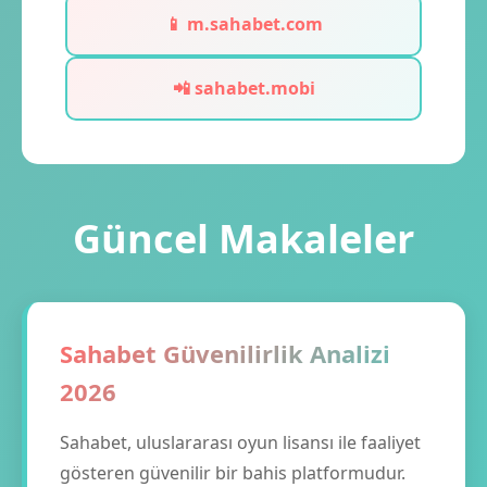
📱 m.sahabet.com
📲 sahabet.mobi
Güncel Makaleler
Sahabet Güvenilirlik Analizi
2026
Sahabet, uluslararası oyun lisansı ile faaliyet
gösteren güvenilir bir bahis platformudur.