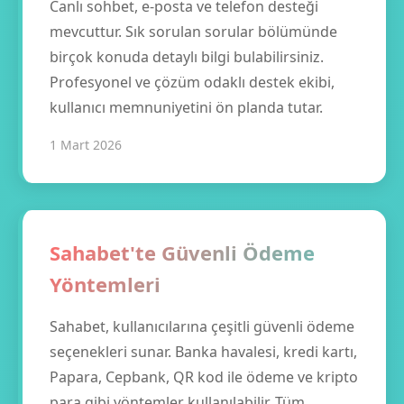
Canlı sohbet, e-posta ve telefon desteği
mevcuttur. Sık sorulan sorular bölümünde
birçok konuda detaylı bilgi bulabilirsiniz.
Profesyonel ve çözüm odaklı destek ekibi,
kullanıcı memnuniyetini ön planda tutar.
1 Mart 2026
Sahabet'te Güvenli Ödeme
Yöntemleri
Sahabet, kullanıcılarına çeşitli güvenli ödeme
seçenekleri sunar. Banka havalesi, kredi kartı,
Papara, Cepbank, QR kod ile ödeme ve kripto
para gibi yöntemler kullanılabilir. Tüm