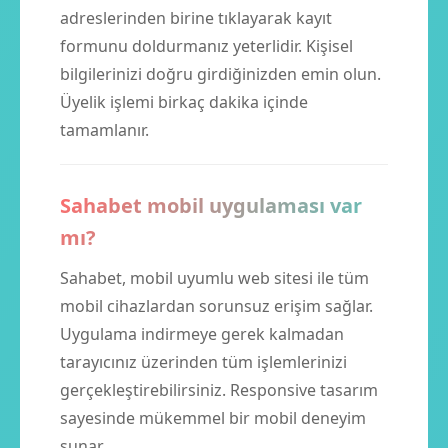
adreslerinden birine tıklayarak kayıt
formunu doldurmanız yeterlidir. Kişisel
bilgilerinizi doğru girdiğinizden emin olun.
Üyelik işlemi birkaç dakika içinde
tamamlanır.
Sahabet mobil uygulaması var
mı?
Sahabet, mobil uyumlu web sitesi ile tüm
mobil cihazlardan sorunsuz erişim sağlar.
Uygulama indirmeye gerek kalmadan
tarayıcınız üzerinden tüm işlemlerinizi
gerçekleştirebilirsiniz. Responsive tasarım
sayesinde mükemmel bir mobil deneyim
sunar.