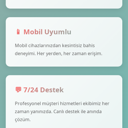
📱 Mobil Uyumlu
Mobil cihazlarınızdan kesintisiz bahis
deneyimi. Her yerden, her zaman erişim.
💬 7/24 Destek
Profesyonel müşteri hizmetleri ekibimiz her
zaman yanınızda. Canlı destek ile anında
çözüm.