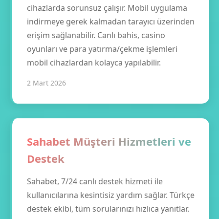
cihazlarda sorunsuz çalışır. Mobil uygulama
indirmeye gerek kalmadan tarayıcı üzerinden
erişim sağlanabilir. Canlı bahis, casino
oyunları ve para yatırma/çekme işlemleri
mobil cihazlardan kolayca yapılabilir.
2 Mart 2026
Sahabet Müşteri Hizmetleri ve
Destek
Sahabet, 7/24 canlı destek hizmeti ile
kullanıcılarına kesintisiz yardım sağlar. Türkçe
destek ekibi, tüm sorularınızı hızlıca yanıtlar.