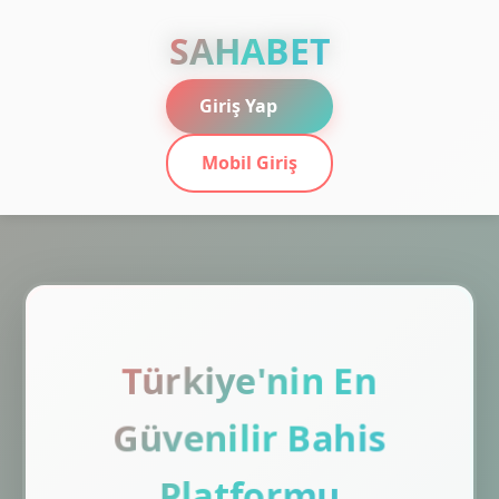
SAHABET
Giriş Yap
Mobil Giriş
Türkiye'nin En
Güvenilir Bahis
Platformu