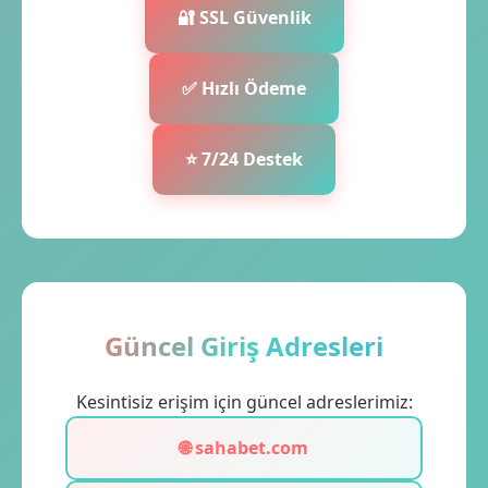
🔐 SSL Güvenlik
✅ Hızlı Ödeme
⭐ 7/24 Destek
Güncel Giriş Adresleri
Kesintisiz erişim için güncel adreslerimiz:
🌐 sahabet.com