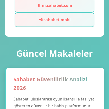
📱 m.sahabet.com
📲 sahabet.mobi
Güncel Makaleler
Sahabet Güvenilirlik Analizi
2026
Sahabet, uluslararası oyun lisansı ile faaliyet
gösteren güvenilir bir bahis platformudur.