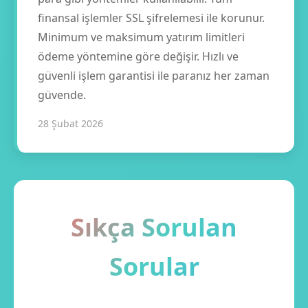
finansal işlemler SSL şifrelemesi ile korunur.
Minimum ve maksimum yatırım limitleri
ödeme yöntemine göre değişir. Hızlı ve
güvenli işlem garantisi ile paranız her zaman
güvende.
28 Şubat 2026
Sıkça Sorulan
Sorular