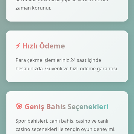
zaman korunur.
⚡ Hızlı Ödeme
Para çekme işlemleriniz 24 saat içinde
hesabınızda. Güvenli ve hızlı ödeme garantisi.
🎯 Geniş Bahis Seçenekleri
Spor bahisleri, canlı bahis, casino ve canlı
casino seçenekleri ile zengin oyun deneyimi.