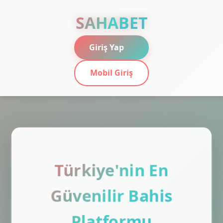
SAHABET
Giriş Yap
Mobil Giriş
Türkiye'nin En
Güvenilir Bahis
Platformu