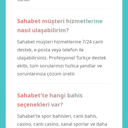
Sahabet müşteri hizmetlerine
nasıl ulaşabilirim?
Sahabet müşteri hizmetlerine 7/24 canlı
destek, e-posta veya telefon ile
ulaşabilirsiniz. Profesyonel Türkçe destek
ekibi, tüm sorularınızı hızlıca yanıtlar ve
sorunlarınıza çözüm üretir.
Sahabet'te hangi bahis
seçenekleri var?
Sahabet'te spor bahisleri, canlı bahis,
casino, canlı casino, sanal sporlar ve daha