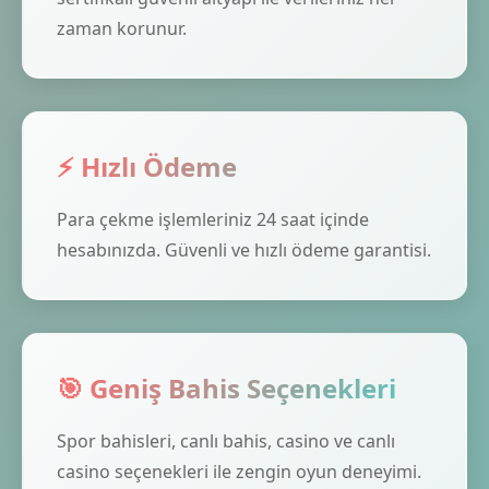
zaman korunur.
⚡ Hızlı Ödeme
Para çekme işlemleriniz 24 saat içinde
hesabınızda. Güvenli ve hızlı ödeme garantisi.
🎯 Geniş Bahis Seçenekleri
Spor bahisleri, canlı bahis, casino ve canlı
casino seçenekleri ile zengin oyun deneyimi.