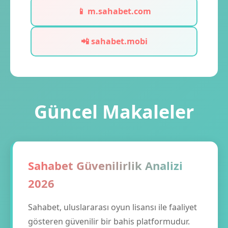
📱 m.sahabet.com
📲 sahabet.mobi
Güncel Makaleler
Sahabet Güvenilirlik Analizi
2026
Sahabet, uluslararası oyun lisansı ile faaliyet
gösteren güvenilir bir bahis platformudur.