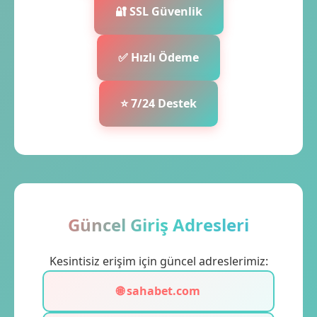
🔐 SSL Güvenlik
✅ Hızlı Ödeme
⭐ 7/24 Destek
Güncel Giriş Adresleri
Kesintisiz erişim için güncel adreslerimiz:
🌐 sahabet.com