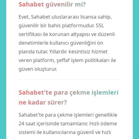
Sahabet güvenilir mi?
Evet, Sahabet uluslararası lisansa sahip,
güvenilir bir bahis platformudur. SSL
sertifikası ile korunan altyapısı ve düzenli
denetimlerle kullanıcı güvenliğini ön
planda tutar. Yıllardır kesintisiz hizmet
veren platform, şeffaf işlem politikaları ile
güven oluşturur.
Sahabet'te para çekme işlemleri
ne kadar sürer?
Sahabet'te para çekme işlemleri genellikle
24 saat içerisinde tamamlanır. Hızlı ödeme
sistemi ile kullanıcılarına güvenli ve hızlı