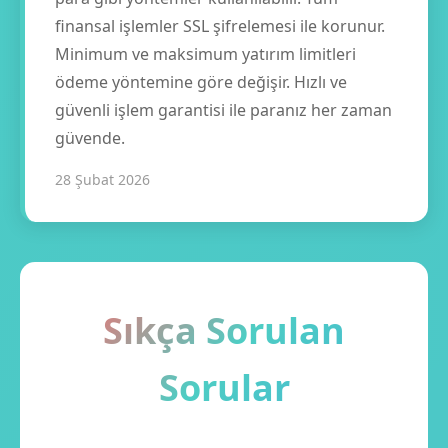
finansal işlemler SSL şifrelemesi ile korunur.
Minimum ve maksimum yatırım limitleri
ödeme yöntemine göre değişir. Hızlı ve
güvenli işlem garantisi ile paranız her zaman
güvende.
28 Şubat 2026
Sıkça Sorulan
Sorular