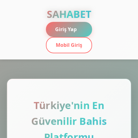
SAHABET
Giriş Yap
Mobil Giriş
Türkiye'nin En
Güvenilir Bahis
Platformu