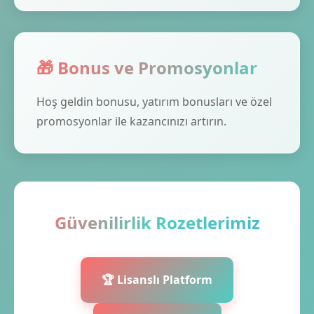
🎁 Bonus ve Promosyonlar
Hoş geldin bonusu, yatırım bonusları ve özel
promosyonlar ile kazancınızı artırın.
Güvenilirlik Rozetlerimiz
🏆 Lisanslı Platform