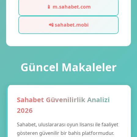
📱 m.sahabet.com
📲 sahabet.mobi
Güncel Makaleler
Sahabet Güvenilirlik Analizi
2026
Sahabet, uluslararası oyun lisansı ile faaliyet
gösteren güvenilir bir bahis platformudur.