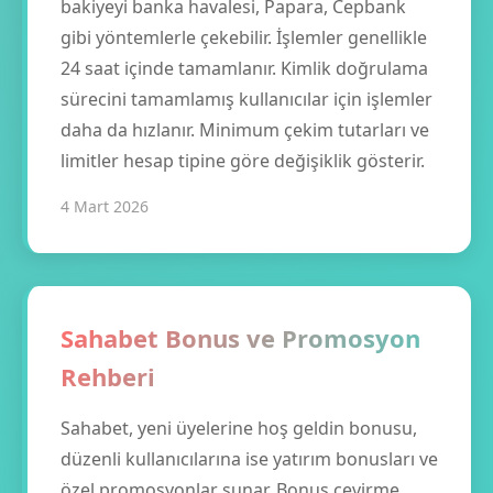
bakiyeyi banka havalesi, Papara, Cepbank
gibi yöntemlerle çekebilir. İşlemler genellikle
24 saat içinde tamamlanır. Kimlik doğrulama
sürecini tamamlamış kullanıcılar için işlemler
daha da hızlanır. Minimum çekim tutarları ve
limitler hesap tipine göre değişiklik gösterir.
4 Mart 2026
Sahabet Bonus ve Promosyon
Rehberi
Sahabet, yeni üyelerine hoş geldin bonusu,
düzenli kullanıcılarına ise yatırım bonusları ve
özel promosyonlar sunar. Bonus çevirme