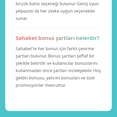
birçok bahis seçeneği bulunur. Geniş oyun
yelpazesi ile her zevke uygun seçenekler
sunar.
Sahabet bonus şartları nelerdir?
Sahabet'te her bonus için farklı çevirme
şartları bulunur. Bonus şartları şeffaf bir
şekilde belirtilir ve kullanıcılar bonuslarını
kullanmadan önce şartları inceleyebilir. Hoş
geldin bonusu, yatırım bonusları ve özel
promosyonlar mevcuttur.