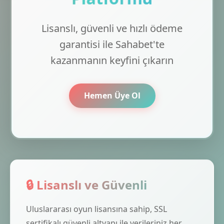
Lisanslı, güvenli ve hızlı ödeme
garantisi ile Sahabet'te
kazanmanın keyfini çıkarın
Hemen Üye Ol
🔒 Lisanslı ve Güvenli
Uluslararası oyun lisansına sahip, SSL
sertifikalı güvenli altyapı ile verileriniz her