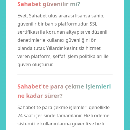
Sahabet güvenilir mi?
Evet, Sahabet uluslararası lisansa sahip,
güvenilir bir bahis platformudur. SSL
sertifikası ile korunan altyapısı ve düzenli
denetimlerle kullanıcı güvenliğini ön
planda tutar. Yıllardır kesintisiz hizmet
veren platform, şeffaf işlem politikaları ile
güven oluşturur.
Sahabet'te para çekme işlemleri
ne kadar sürer?
Sahabet'te para çekme işlemleri genellikle
24 saat içerisinde tamamlanır. Hızlı ödeme
sistemi ile kullanıcılarına güvenli ve hızlı