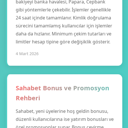
bakiyeyi banka havalesi, Papara, Cepbank
gibi yöntemlerle çekebilir. İşlemler genellikle
24 saat içinde tamamlanır. Kimlik doğrulama
sürecini tamamlamış kullanıcılar için işlemler
daha da hızlanır. Minimum çekim tutarları ve
limitler hesap tipine göre değişiklik gösterir.
4 Mart 2026
Sahabet Bonus ve Promosyon
Rehberi
Sahabet, yeni üyelerine hoş geldin bonusu,
düzenli kullanıcılarına ise yatırım bonusları ve
özel promosyonlar sunar. Bonus çevirme