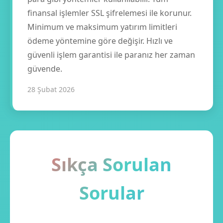
finansal işlemler SSL şifrelemesi ile korunur.
Minimum ve maksimum yatırım limitleri
ödeme yöntemine göre değişir. Hızlı ve
güvenli işlem garantisi ile paranız her zaman
güvende.
28 Şubat 2026
Sıkça Sorulan
Sorular