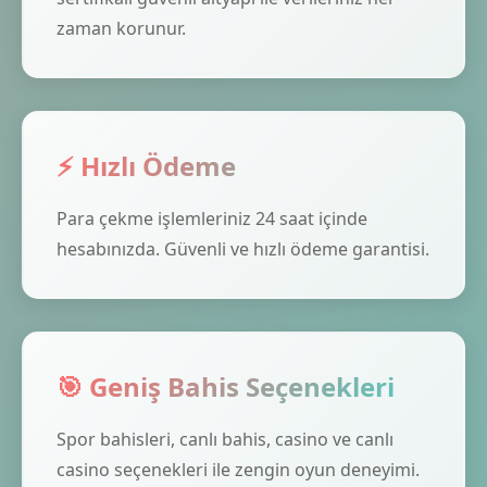
zaman korunur.
⚡ Hızlı Ödeme
Para çekme işlemleriniz 24 saat içinde
hesabınızda. Güvenli ve hızlı ödeme garantisi.
🎯 Geniş Bahis Seçenekleri
Spor bahisleri, canlı bahis, casino ve canlı
casino seçenekleri ile zengin oyun deneyimi.