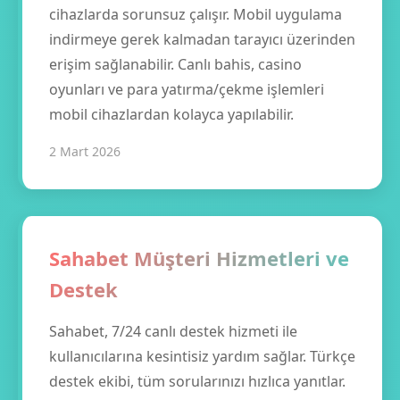
cihazlarda sorunsuz çalışır. Mobil uygulama
indirmeye gerek kalmadan tarayıcı üzerinden
erişim sağlanabilir. Canlı bahis, casino
oyunları ve para yatırma/çekme işlemleri
mobil cihazlardan kolayca yapılabilir.
2 Mart 2026
Sahabet Müşteri Hizmetleri ve
Destek
Sahabet, 7/24 canlı destek hizmeti ile
kullanıcılarına kesintisiz yardım sağlar. Türkçe
destek ekibi, tüm sorularınızı hızlıca yanıtlar.